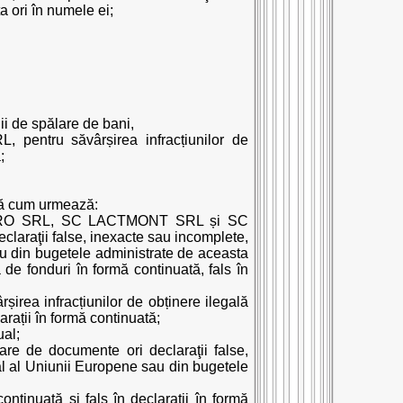
 ori în numele ei;
ii de spălare de bani,
, pentru săvârșirea infracțiunilor de
;
upă cum urmează:
T AGRO SRL, SC LACTMONT SRL și SC
laraţii false, inexacte sau incomplete,
au din bugetele administrate de aceasta
ă de fonduri în formă continuată, fals în
irea infracțiunilor de obținere ilegală
arații în formă continuată;
ual;
 de documente ori declaraţii false,
al al Uniunii Europene sau din bugetele
ontinuată și fals în declarații în formă