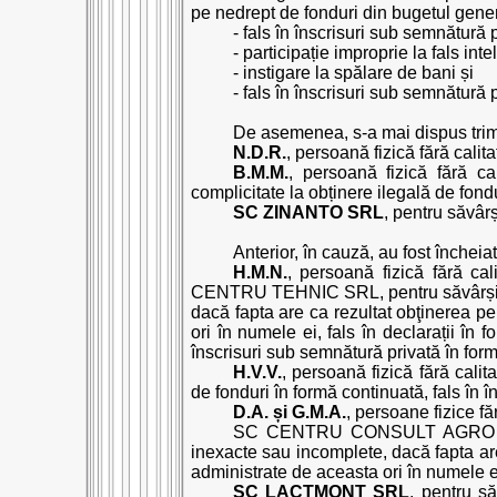
pe nedrept de fonduri din bugetul gene
- fals în înscrisuri sub semnătură 
- participație improprie la fals inte
- instigare la spălare de bani și
- fals în înscrisuri sub semnătură 
De asemenea, s-a mai dispus trim
N.D.R.
, persoană fizică fără calit
B.M.M.
, persoană fizică fără c
complicitate la obținere ilegală de fondu
SC ZINANTO SRL
, pentru săvârș
Anterior, în cauză, au fost închei
H.M.N.
, persoană fizică fără
CENTRU TEHNIC SRL, pentru săvârșirea i
dacă fapta are ca rezultat obţinerea p
ori în numele ei, fals în declarații în 
înscrisuri sub semnătură privată în for
H.V.V.
, persoană fizică fără cali
de fonduri în formă continuată, fals în î
D.A. și G.M.A.
, persoane fizice fă
SC CENTRU CONSULT AGRO SRL, pe
inexacte sau incomplete, dacă fapta ar
administrate de aceasta ori în numele ei,
SC LACTMONT SRL
, pentru să