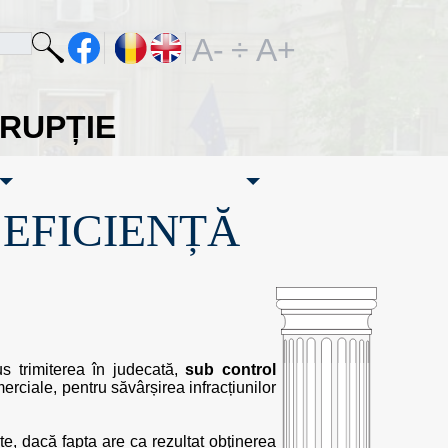
A-
÷
A+
ORUPȚIE
·EFICIENȚĂ
us trimiterea în judecată,
sub control
merciale, pentru săvârșirea infracțiunilor
te, dacă fapta are ca rezultat obţinerea