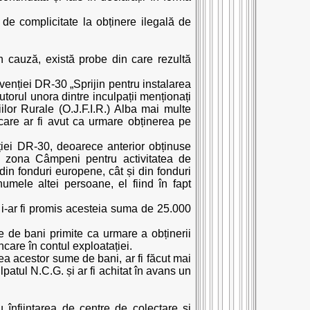
i de complicitate la obținere ilegală de
 în cauză, există probe din care rezultă
rvenției DR-30 „Sprijin pentru instalarea
utorul unora dintre inculpații menționați
ilor Rurale (O.J.F.I.R.) Alba mai multe
i care ar fi avut ca urmare obținerea pe
ției DR-30, deoarece anterior obținuse
în zona Câmpeni pentru activitatea de
in fonduri europene, cât și din fonduri
umele altei persoane, el fiind în fapt
i-ar fi promis acesteia suma de 25.000
le de bani primite ca urmare a obținerii
ncare în contul exploatației.
a acestor sume de bani, ar fi făcut mai
lpatul N.C.G. și ar fi achitat în avans un
u înființarea de centre de colectare și