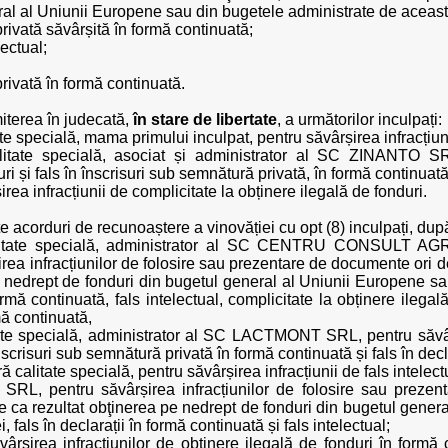
ral al Uniunii Europene sau din bugetele administrate de aceasta
privată săvârșită în formă continuată;
lectual;
privată în formă continuată.
iterea în judecată,
în stare de libertate
, a următorilor inculpați:
ate specială, mama primului inculpat, pentru săvârșirea infracțiun
alitate specială, asociat și administrator al SC ZINANTO SRL
ri și fals în înscrisuri sub semnătură privată, în formă continuată
irea infracțiunii de complicitate la obținere ilegală de fonduri.
ate acorduri de recunoaștere a vinovăției cu opt (8) inculpați, d
 calitate specială, administrator al SC CENTRU CONSUL
nfracțiunilor de folosire sau prezentare de documente ori dec
e nedrept de fonduri din bugetul general al Uniunii Europene s
formă continuată, fals intelectual, complicitate la obținere ilegal
mă continuată,
tate specială, administrator al SC LACTMONT SRL, pentru săvârș
nscrisuri sub semnătură privată în formă continuată și fals în decl
ră calitate specială, pentru săvârșirea infracțiunii de fals intelect
ntru săvârșirea infracțiunilor de folosire sau prezentare
e ca rezultat obţinerea pe nedrept de fonduri din bugetul gener
 fals în declarații în formă continuată și fals intelectual;
vârșirea infracțiunilor de obținere ilegală de fonduri în formă c