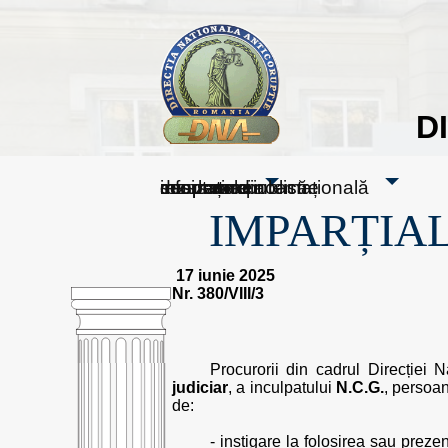
D
sesizați-ne
despre noi
rezultatele noastre
mass media
informare publică
cooperare internațională
IMPARȚIAL
17 iunie 2025
Nr. 380/VIII/3
Procurorii din cadrul Direcției N
judiciar
, a inculpatului
N.C.G.
, persoan
de:
- instigare la folosirea sau prez