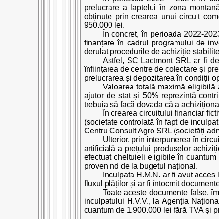
prelucrare a laptelui în zona montană
obținute prin crearea unui circuit com
950.000 lei.
În concret, în perioada 2022-202
finanțare în cadrul programului de inv
derulat procedurile de achiziție stabilit
Astfel, SC Lactmont SRL ar fi de
înființarea de centre de colectare și pr
prelucrarea și depozitarea în condiții op
Valoarea totală maximă eligibilă 
ajutor de stat și 50% reprezintă cont
trebuia să facă dovada că a achiziționa
În crearea circuitului financiar fi
(societate controlată în fapt de incul
Centru Consult Agro SRL (societăți adm
Ulterior, prin interpunerea în circ
artificială a prețului produselor achiziț
efectuat cheltuieli eligibile în cuantu
provenind de la bugetul național.
Inculpata H.M.N. ar fi avut acces la
fluxul plăților și ar fi întocmit documen
Toate aceste documente false, împ
inculpatului H.V.V., la Agenția Național
cuantum de 1.900.000 lei fără TVA și p