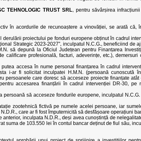
 SC TEHNOLOGIC TRUST SRL
, pentru săvârșirea infracțiuni
spectiv în acordurile de recunoaștere a vinovăției, se arată că,
 derulării proiectului pe fonduri europene obținut în cadrul inte
ațional Strategic 2023-2027”, inculpatul N.C.G., beneficiind de aj
H.M.N. să depună la Oficiul Județean pentru Finanțarea Investiți
 de calificare profesională, facturi, adeverințe, etc.), demersur
i putea accesa în nume personal finanțarea în cadrul interven
esta i-ar fi solicitat inculpatei H.M.N. (persoană cunoscută 
u persoanele care doresc să acceseze proiecte finanțate atât d
ntru accesarea finanțării în cadrul intervenției DR-30, pe n
a persoană să acceseze fondurile europene, inculpatul N.C.G. 
ploatație zootehnică fictivă pe numele acelei persoane, iar sume
ta N.D.R., care ar fi fost împuternicită să desfășoare operațiuni ba
nterior, inculpata N.D.R., deși avea cunoștință de nelegalitate
rat suma de 103.550 lei în contul bancar deținut de fiul său, incu
xtul aprobării unui proiect de sprijinire a investițiilor pentr