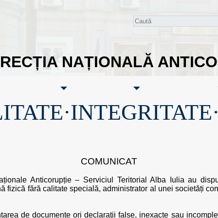
IRECȚIA NAȚIONALĂ ANTIC
ITATE·INTEGRITATE
COMUNICAT
aționale Anticorupție – Serviciul Teritorial Alba Iulia au disp
ă fizică fără calitate specială, administrator al unei societăți co
entarea de documente ori declaraţii false, inexacte sau incomple