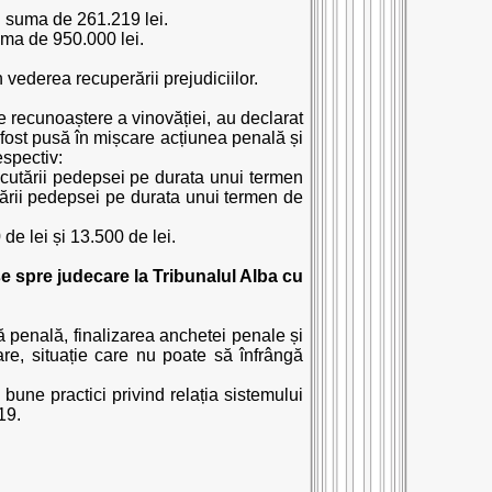
cu suma de 261.219 lei.
uma de 950.000 lei.
 vederea recuperării prejudiciilor.
 de recunoaștere a vinovăției, au declarat
 fost pusă în mișcare acțiunea penală și
espectiv:
ecutării pedepsei pe durata unui termen
cării pedepsei pe durata unui termen de
e lei și 13.500 de lei.
e spre judecare la Tribunalul Alba cu
penală, finalizarea anchetei penale și
care, situație care nu poate să înfrângă
bune practici privind relația sistemului
19.