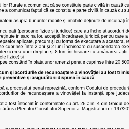
iilor Rurale a comunicat că se constituie parte civilă în cauză 
 a comunicat faptul că se constituie parte civilă în cauză cu s
ătorii asupra bunurilor mobile și imobile deținute de inculpați în
 inculpați (persoane fizice și juridice) care au încheiat acorduri
eținute în sarcina lor, acceptă încadrarea juridică pentru care a
epselor aplicate, precum și cu forma de executare a acestora, r
se cuprinse între 2 ani și 2 luni închisoare cu suspendarea ex
interzicerea unor drepturi și 8 luni închisoare cu amânarea apli
e fizice) și
pse constând în plata unor amenzi penale cuprinse între 20.500 d
um și acordurile de recunoaștere a vinovăției au fost trimis
preventive și asigurătorii dispuse în cauză
.
ă a procesului penal reprezintă, conform Codului de procedură 
 acordurilor de recunoaștere a vinovăției la instanță spre jude
 fost întocmit în conformitate cu art. 28 alin. 4 din Ghidul de 
tărârea Plenului Consiliului Superior al Magistraturii nr. 197/20