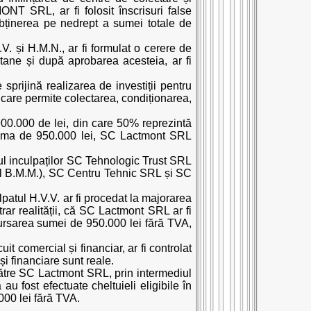
NT SRL, ar fi folosit înscrisuri false
 obținerea pe nedrept a sumei totale de
. și H.M.N., ar fi formulat o cerere de
ntane și după aprobarea acesteia, ar fi
prijină realizarea de investiții pentru
ă care permite colectarea, condiționarea,
.900.000 de lei, din care 50% reprezintă
a suma de 950.000 lei, SC Lactmont SRL
torul inculpaților SC Tehnologic Trust SRL
tul B.M.M.), SC Centru Tehnic SRL și SC
ulpatul H.V.V. ar fi procedat la majorarea
ntrar realității, că SC Lactmont SRL ar fi
mbursarea sumei de 950.000 lei fără TVA,
it comercial și financiar, ar fi controlat
și financiare sunt reale.
către SC Lactmont SRL, prin intermediul
au fost efectuate cheltuieli eligibile în
000 lei fără TVA.