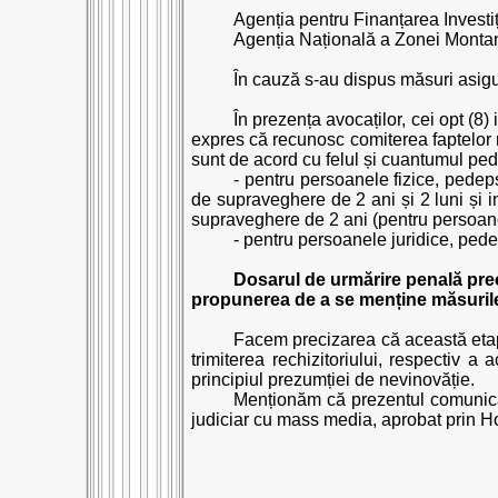
Agenția pentru Finanțarea Investiț
Agenția Națională a Zonei Montane
În cauză s-au dispus măsuri asigur
În prezența avocaților, cei opt (8)
expres că recunosc comiterea faptelor r
sunt de acord cu felul și cuantumul ped
- pentru persoanele fizice, pedep
de supraveghere de 2 ani și 2 luni și 
supraveghere de 2 ani (pentru persoanel
- pentru persoanele juridice, pede
Dosarul de urmărire penală prec
propunerea de a se menține măsurile 
Facem precizarea că această etap
trimiterea rechizitoriului, respectiv a
principiul prezumției de nevinovăție.
Menționăm că prezentul comunicat a
judiciar cu mass media, aprobat prin Ho