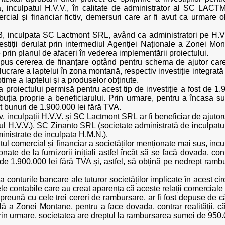
, inculpatul H.V.V., în calitate de administrator al SC LACTMO
ercial și financiar fictiv, demersuri care ar fi avut ca urmare
3, inculpata SC Lactmont SRL, având ca administratori pe H.V.V
estiții derulat prin intermediul Agenției Naționale a Zonei Mo
e prin planul de afaceri în vederea implementării proiectului.
pus cererea de finanțare optând pentru schema de ajutor care s
elucrare a laptelui în zona montană, respectiv investiție integrat
time a laptelui și a produselor obținute.
a proiectului permisă pentru acest tip de investiție a fost de 1
ribuția proprie a beneficiarului. Prin urmare, pentru a încas
t bunuri de 1.900.000 lei fără TVA.
ctiv, inculpații H.V.V. și SC Lactmont SRL ar fi beneficiar de aju
patul H.V.V.), SC Zinanto SRL (societate administrată de inculpa
inistrate de inculpata H.M.N.).
uitul comercial și financiar a societăților menționate mai sus, inc
ionate de la furnizorii inițiali astfel încât să se facă dovada, co
m de 1.900.000 lei fără TVA și, astfel, să obțină pe nedrept ra
 conturile bancare ale tuturor societăților implicate în acest circu
tele contabile care au creat aparența că aceste relații comerciale 
reună cu cele trei cereri de rambursare, ar fi fost depuse de 
ă a Zonei Montane, pentru a face dovada, contrar realității, că 
rin urmare, societatea are dreptul la rambursarea sumei de 950.