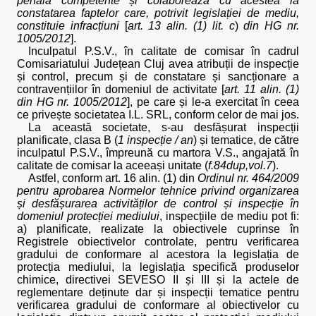
penală competente și colaborează cu acestea la
constatarea faptelor care, potrivit legislației de mediu,
constituie infracțiuni
[
art. 13 alin. (1) lit. c
)
din HG nr.
1005/2012
].
Inculpatul P.S.V., în calitate de comisar în cadrul
Comisariatului Județean Cluj avea atribuții de inspecție
și control, precum și de constatare și sancționare a
contravențiilor în domeniul de activitate [
art. 11 alin. (1)
din HG nr. 1005/2012
], pe care și le-a exercitat în ceea
ce privește societatea I.L. SRL, conform celor de mai jos.
La această societate, s-au desfășurat inspecții
planificate, clasa B (
1 inspecție / an
) și tematice, de către
inculpatul P.S.V., împreună cu martora V.S., angajată în
calitate de comisar la aceeași unitate (
f.84dup,vol.7
).
Astfel, conform art. 16 alin. (1) din
Ordinul nr. 464/2009
pentru aprobarea Normelor tehnice privind organizarea
și desfășurarea activităților de control și inspecție în
domeniul protecției mediului
, inspecțiile de mediu pot fi:
a) planificate, realizate la obiectivele cuprinse în
Registrele obiectivelor controlate, pentru verificarea
gradului de conformare al acestora la legislația de
protecția mediului, la legislația specifică produselor
chimice, directivei SEVESO II și III și la actele de
reglementare deținute dar și inspecții tematice pentru
verificarea gradului de conformare al obiectivelor cu