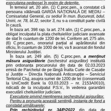
executarea pedepsei în regim de detenție.
În temeiul art. 20 alin. (1) C.proc.pen., a constatat că
persoana vătămată GARDA NAȚIONALĂ DE MEDIU –
Comisariatul General,
cu sediul în mun. București, bdul.
Unirii, nr. 78, bl.J2, sector 3,
nu s-a constituit parte civilă
în cauză.
În baza art. 398 rap. la art. 274 alin. (1) C.proc.pen., a
obligat inculpatul la plata cheltuielilor judiciare avansate
de stat în cuantum de 1200 de lei. Conform art. 275 alin.
(6) C.proc.pen., onorariul parțial al apărătorului din
oficiu, în cuantum de 1000 de lei, va fi avansat din fondul
Ministerului Justiției.
În baza art. 249 alin. (5) C.proc.pen.
a menținut
măsura asigurătorie
(sechestrul asigurător)
instituită
prin ordonanța procurorului din data de 02.03.2023
emisă de Parchetul de pe lângă Înalta Curte de Casație
și Justiție – Direcția Națională Anticorupție – Serviciul
Teritorial Cluj, asupra sumei de 1200 de lei (consemnată
la UniCredit Bank la 03.03.2023 – nr. 2153A0010),
ridicată de la inculpatul P.S.V., în vederea garantării
executării cheltuielilor judiciare.
Executorie privind menținerea sechestrului asigurător.
Pentru a pronunța această sentință, instanța de fond a
constatat următoarele:
Prin rechizitoriul nr. 34/P/2022
din data de