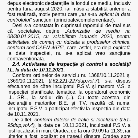
depus electronic declarațiile la fondul de mediu, inclusiv
pentru luna august 2020, iar măsura stabilită anterior a
fost realizată, motiv pentru care „
nu s-au aplicat la data
controlului
” sancțiuni (principale/complementare).
Deși s-a constatat în cuprinsul raportului de mai sus
că societatea deține „
Autorizație de mediu nr.
08/30.01.2015, cu valabilitate ianuarie 2020, pentru
activitatea de comerț cu ridicata a produselor chimice,
conform cod CAEN-4675
”, care, astfel, era deja expirată
la data inspecției, nu s-a aplicat vreo sancțiune
contravențională.
2.4. Activitatea de inspecție și control a societății
I.L. la data de 10.11.2021:
Conform ordinelor de serviciu nr. 1368/10.11.2021 și
1369/10.11.2021 (
f.62,221-227dup,vol.7
), s-a dispus
efectuarea de către inculpatul P.S.V. și martora V.S. a
inspecției planificate, tematice, la operatorul economic
I.L. SRL, la sediul din (...). Cu toate acestea, din
declarațiile martorilor B.E. și T.V. rezultă că numai
inculpatul P.S.V. a participat efectiv la inspecția din data
de 10.11.2021.
De altfel,
conform datelor de trafic și localizare (f.81-
95dup,vol.4),
la data de 10.11.2021, inculpatul P.S.V. a
fost localizat în mun. Oradea de la ora 09.09 la 11.39, iar
ulterior a fost localizat pe traseul dinspre Oradea spre