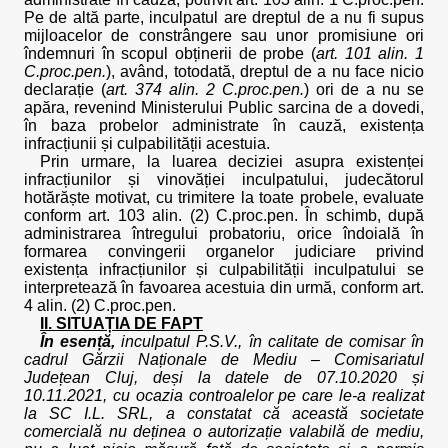
Pe de altă parte, inculpatul are dreptul de a nu fi supus
mijloacelor de constrângere sau unor promisiune ori
îndemnuri în scopul obținerii de probe (
art. 101 alin. 1
C.proc.pen.
), având, totodată, dreptul de a nu face nicio
declarație (
art. 374 alin. 2 C.proc.pen.
) ori de a nu se
apăra, revenind Ministerului Public sarcina de a dovedi,
în baza probelor administrate în cauză, existența
infracțiunii și culpabilității acestuia.
Prin urmare, la luarea deciziei asupra existenței
infracțiunilor și vinovăției inculpatului, judecătorul
hotărăște motivat, cu trimitere la toate probele, evaluate
conform art. 103 alin. (2) C.proc.pen. În schimb, după
administrarea întregului probatoriu, orice îndoială în
formarea convingerii organelor judiciare privind
existența infracțiunilor și culpabilității inculpatului se
interpretează în favoarea acestuia din urmă, conform art.
4 alin. (2) C.proc.pen.
II. SITUAȚIA DE FAPT
În esență,
inculpatul P.S.V., în calitate de comisar în
cadrul Gărzii Naționale de Mediu – Comisariatul
Județean Cluj, deși la datele de 07.10.2020 și
10.11.2021, cu ocazia controalelor pe care le-a realizat
la SC I.L. SRL, a constatat că această societate
comercială nu deținea o autorizație valabilă de mediu,