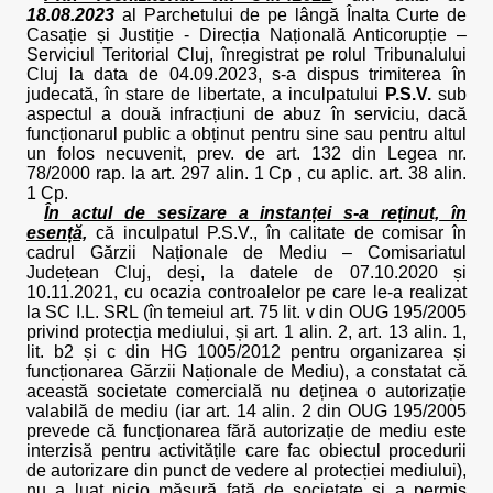
18.08.2023
al Parchetului de pe lângă Înalta Curte de
Casație și Justiție - Direcția Națională Anticorupție –
Serviciul Teritorial Cluj, înregistrat pe rolul Tribunalului
Cluj la data de 04.09.2023, s-a dispus trimiterea în
judecată, în stare de libertate, a inculpatului
P.S.V.
sub
aspectul a două infracțiuni de abuz în serviciu, dacă
funcționarul public a obținut pentru sine sau pentru altul
un folos necuvenit, prev. de art. 132 din Legea nr.
78/2000 rap. la art. 297 alin. 1 Cp , cu aplic. art. 38 alin.
1 Cp.
În actul de sesizare a instanței s-a reținut, în
esență,
că inculpatul P.S.V., în calitate de comisar în
cadrul Gărzii Naționale de Mediu – Comisariatul
Județean Cluj, deși, la datele de 07.10.2020 și
10.11.2021, cu ocazia controalelor pe care le-a realizat
la SC I.L. SRL (în temeiul art. 75 lit. v din OUG 195/2005
privind protecția mediului, și art. 1 alin. 2, art. 13 alin. 1,
lit. b2 și c din HG 1005/2012 pentru organizarea și
funcționarea Gărzii Naționale de Mediu), a constatat că
această societate comercială nu deținea o autorizație
valabilă de mediu (iar art. 14 alin. 2 din OUG 195/2005
prevede că funcționarea fără autorizație de mediu este
interzisă pentru activitățile care fac obiectul procedurii
de autorizare din punct de vedere al protecției mediului),
nu a luat nicio măsură față de societate și a permis