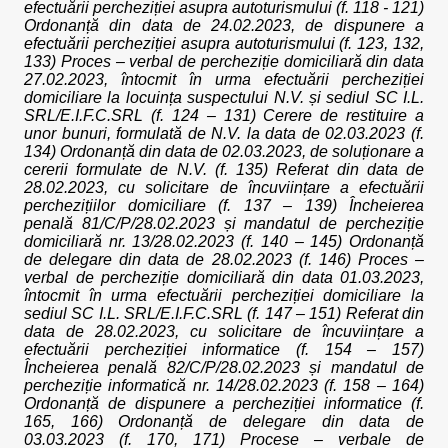
efectuării percheziției asupra autoturismului (f. 118 - 121)
Ordonanță din data de 24.02.2023, de dispunere a
efectuării percheziției asupra autoturismului (f. 123, 132,
133) Proces – verbal de percheziție domiciliară din data
27.02.2023, întocmit în urma efectuării percheziției
domiciliare la locuința suspectului N.V. și sediul SC I.L.
SRL/E.I.F.C.SRL (f. 124 – 131) Cerere de restituire a
unor bunuri, formulată de N.V. la data de 02.03.2023 (f.
134) Ordonanță din data de 02.03.2023, de soluționare a
cererii formulate de N.V. (f. 135) Referat din data de
28.02.2023, cu solicitare de încuviințare a efectuării
perchezițiilor domiciliare (f. 137 – 139) Încheierea
penală 81/C/P/28.02.2023 și mandatul de percheziție
domiciliară nr. 13/28.02.2023 (f. 140 – 145) Ordonanță
de delegare din data de 28.02.2023 (f. 146) Proces –
verbal de percheziție domiciliară din data 01.03.2023,
întocmit în urma efectuării percheziției domiciliare la
sediul SC I.L. SRL/E.I.F.C.SRL (f. 147 – 151) Referat din
data de 28.02.2023, cu solicitare de încuviințare a
efectuării percheziției informatice (f. 154 – 157)
Încheierea penală 82/C/P/28.02.2023 și mandatul de
percheziție informatică nr. 14/28.02.2023 (f. 158 – 164)
Ordonanță de dispunere a percheziției informatice (f.
165, 166) Ordonanță de delegare din data de
03.03.2023 (f. 170, 171) Procese – verbale de