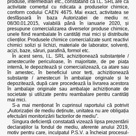
produse, intermediari etc., constatând că I.L. SRL are ca
activitate comerțul cu ridicata a produselor chimice,
conform codului CAEN 4675. Mai exact, activitatea se
desfășoară în baza Autorizației de mediu nr.
08/30.01.2015, valabilă până în ianuarie 2020, și
presupune comercializarea diverselor produse chimice,
unele fiind reambalate în cantități mai mici și distribuite
clienților. Produsele chimice comercializate sunt: reactivi
chimici solizi și lichizi, materiale de laborator, solvenți,
acizi, baze, săruri, parafină, formol etc.
În acest sens, I.L. SRL achiziționează substanțele /
amestecurile periculoase, în majoritate, de pe piața
internă, le depozitează și comercializează, ca atare sau
în amestec, în beneficiul unor terți, achiziționează
substanțe / amestecuri în ambalaje originale și le
depozitează, după care procedează la livrarea acestora
în ambalaje originale sau ambalaje achiziționate de
societate și utilizate pentru reambalare pentru cantități
mai mici.
S-a mai menționat în cuprinsul raportului că potrivit
„Autorizației de mediu deținute, unitatea nu are obligația
efectuării monitorizării factorilor de mediu”.
Singura deficiență constatată vizează lipsa prezentării
declarațiilor la fondul de mediu, aferente anului 2019,
motiv pentru care, inculpatul P.S.V. a încheiat procesul-