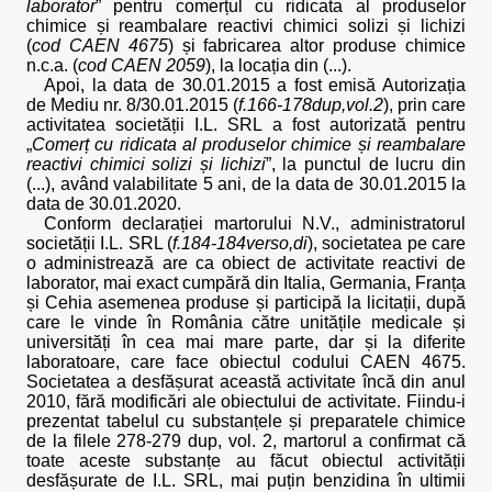
laborator
” pentru comerțul cu ridicata al produselor
chimice și reambalare reactivi chimici solizi și lichizi
(
cod CAEN 4675
) și fabricarea altor produse chimice
n.c.a. (
cod CAEN 2059
), la locația din (...).
Apoi, la data de 30.01.2015 a fost emisă Autorizația
de Mediu nr. 8/30.01.2015 (
f.166-178dup,vol.2
), prin care
activitatea societății I.L. SRL a fost autorizată pentru
„
Comerț cu ridicata al produselor chimice și reambalare
reactivi chimici solizi și lichizi
”, la punctul de lucru din
(...), având valabilitate 5 ani, de la data de 30.01.2015 la
data de 30.01.2020.
Conform declarației martorului N.V., administratorul
societății I.L. SRL (
f.184-184verso,di
), societatea pe care
o administrează are ca obiect de activitate reactivi de
laborator, mai exact cumpără din Italia, Germania, Franța
și Cehia asemenea produse și participă la licitații, după
care le vinde în România către unitățile medicale și
universități în cea mai mare parte, dar și la diferite
laboratoare, care face obiectul codului CAEN 4675.
Societatea a desfășurat această activitate încă din anul
2010, fără modificări ale obiectului de activitate. Fiindu-i
prezentat tabelul cu substanțele și preparatele chimice
de la filele 278-279 dup, vol. 2, martorul a confirmat că
toate aceste substanțe au făcut obiectul activității
desfășurate de I.L. SRL, mai puțin benzidina în ultimii