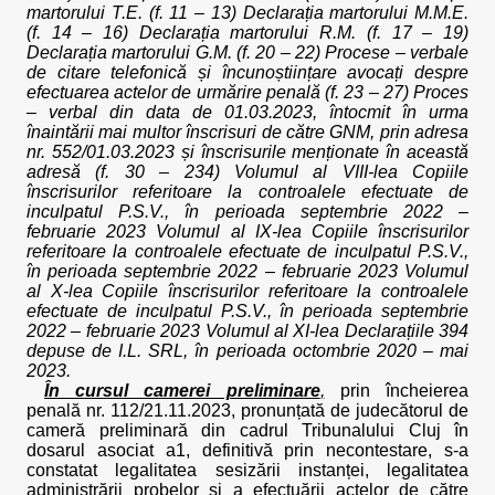
martorului T.E. (f. 11 – 13) Declarația martorului M.M.E.
(f. 14 – 16) Declarația martorului R.M. (f. 17 – 19)
Declarația martorului G.M. (f. 20 – 22) Procese – verbale
de citare telefonică și încunoștiințare avocați despre
efectuarea actelor de urmărire penală (f. 23 – 27) Proces
– verbal din data de 01.03.2023, întocmit în urma
înaintării mai multor înscrisuri de către GNM, prin adresa
nr. 552/01.03.2023 și înscrisurile menționate în această
adresă (f. 30 – 234) Volumul al VIII-lea Copiile
înscrisurilor referitoare la controalele efectuate de
inculpatul P.S.V., în perioada septembrie 2022 –
februarie 2023 Volumul al IX-lea Copiile înscrisurilor
referitoare la controalele efectuate de inculpatul P.S.V.,
în perioada septembrie 2022 – februarie 2023 Volumul
al X-lea Copiile înscrisurilor referitoare la controalele
efectuate de inculpatul P.S.V., în perioada septembrie
2022 – februarie 2023 Volumul al XI-lea Declarațiile 394
depuse de I.L. SRL, în perioada octombrie 2020 – mai
2023.
În cursul camerei preliminare
,
prin încheierea
penală nr. 112/21.11.2023, pronunțată de judecătorul de
cameră preliminară din cadrul Tribunalului Cluj în
dosarul asociat a1, definitivă prin necontestare, s-a
constatat legalitatea sesizării instanței, legalitatea
administrării probelor și a efectuării actelor de către