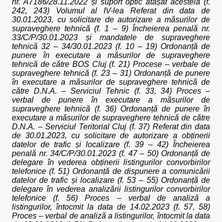
nr. A7186/28.11.2022 și suport optic atașat acesteia (f.
242, 243) Volumul al IV-lea Referat din data de
30.01.2023, cu solicitare de autorizare a măsurilor de
supraveghere tehnică (f. 1 – 9) Încheierea penală nr.
33/C/P/30.01.2023 și mandatele de supraveghere
tehnică 32 – 34/30.01.2023 (f. 10 – 19) Ordonanță de
punere în executare a măsurilor de supraveghere
tehnică de către BOS Cluj (f. 21) Procese – verbale de
supraveghere tehnică (f. 23 – 31) Ordonanță de punere
în executare a măsurilor de supraveghere tehnică de
către D.N.A. – Serviciul Tehnic (f. 33, 34) Proces –
verbal de punere în executare a măsurilor de
supraveghere tehnică (f. 36) Ordonanță de punere în
executare a măsurilor de supraveghere tehnică de către
D.N.A. – Serviciul Teritorial Cluj (f. 37) Referat din data
de 30.01.2023, cu solicitare de autorizare a obținerii
datelor de trafic și localizare (f. 39 – 42) Încheierea
penală nr. 34/C/P/30.01.2023 (f. 47 – 50) Ordonanță de
delegare în vederea obținerii listingurilor convorbirilor
telefonice (f. 51) Ordonanță de dispunere a comunicării
datelor de trafic și localizare (f. 53 – 55) Ordonanță de
delegare în vederea analizării listingurilor convorbirilor
telefonice (f. 56) Proces – verbal de analiză a
listingurilor, întocmit la data de 14.02.2023 (f. 57, 58)
Proces – verbal de analiză a listingurilor, întocmit la data