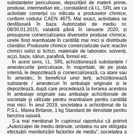
substanțelor periculoase, depozitării de materii prime,
produse, intermediari etc., constatând că I.L. SRL are ca
activitate comerțul cu ridicata a produselor chimice,
conform codului CAEN 4675. Mai exact, activitatea se
desfășoară în baza Autorizației de mediu nr.
08/30.01.2015, valabilă până în ianuarie 2020, și
presupune comercializarea diverselor produse chimice,
unele fiind reambalate în cantități mai mici și distribuite
clienților. Produsele chimice comercializate sunt: reactivi
chimici solizi și lichizi, materiale de laborator, solvenți,
acizi, baze, săruri, parafină, formol etc.
În acest sens, I.L. SRL achiziționează substanțele /
amestecurile periculoase, în majoritate, de pe piața
internă, le depozitează și comercializează, ca atare sau
în amestec, în beneficiul unor terți, achiziționează
substanțe / amestecuri în ambalaje originale și le
depozitează, după care procedează la livrarea acestora
în ambalaje originale sau ambalaje achiziționate de
societate și utilizate pentru reambalare pentru cantități
mai mici. În anul 2019, societatea a achiziționat de la
P.S.L. Marea Britanie, 1 kg Standard de densitate pentru
benzina ușoară.
S-a mai menționat în cuprinsul raportului că potrivit
„Autorizației de mediu deținute, unitatea nu are obligația
efectuării monitorizării factorilor de mediu”, societatea a