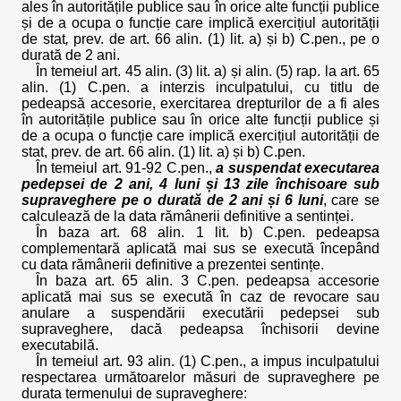
ales în autoritățile publice sau în orice alte funcții publice
și de a ocupa o funcție care implică exercițiul autorității
de stat
,
prev. de art. 66 alin. (1) lit. a) și b) C.pen., pe o
durată de 2 ani.
În temeiul art. 45 alin. (3) lit. a) și alin. (5) rap. la art. 65
alin. (1) C.pen. a interzis inculpatului, cu titlu de
pedeapsă accesorie, exercitarea drepturilor de a fi ales
în autoritățile publice sau în orice alte funcții publice și
de a ocupa o funcție care implică exercițiul autorității de
stat, prev. de art. 66 alin. (1) lit. a) și b) C.pen.
În temeiul art. 91-92 C.pen.,
a suspendat executarea
pedepsei de 2 ani, 4 luni și 13 zile închisoare sub
supraveghere pe o durată de 2 ani și 6 luni
, care se
calculează de la data rămânerii definitive a sentinței.
În baza art. 68 alin. 1 lit. b) C.pen. pedeapsa
complementară aplicată mai sus se execută începând
cu data rămânerii definitive a prezentei sentințe.
În baza art. 65 alin. 3 C.pen. pedeapsa accesorie
aplicată mai sus se execută în caz de revocare sau
anulare a suspendării executării pedepsei sub
supraveghere, dacă pedeapsa închisorii devine
executabilă.
În temeiul art. 93 alin. (1) C.pen., a impus inculpatului
respectarea următoarelor măsuri de supraveghere pe
durata termenului de supraveghere: