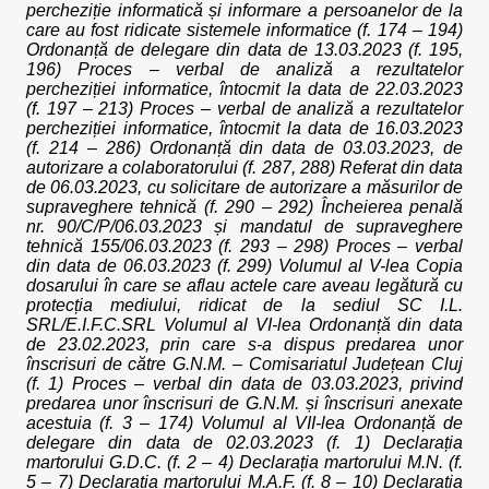
percheziție informatică și informare a persoanelor de la
care au fost ridicate sistemele informatice (f. 174 – 194)
Ordonanță de delegare din data de 13.03.2023 (f. 195,
196) Proces – verbal de analiză a rezultatelor
percheziției informatice, întocmit la data de 22.03.2023
(f. 197 – 213) Proces – verbal de analiză a rezultatelor
percheziției informatice, întocmit la data de 16.03.2023
(f. 214 – 286) Ordonanță din data de 03.03.2023, de
autorizare a colaboratorului (f. 287, 288) Referat din data
de 06.03.2023, cu solicitare de autorizare a măsurilor de
supraveghere tehnică (f. 290 – 292) Încheierea penală
nr. 90/C/P/06.03.2023 și mandatul de supraveghere
tehnică 155/06.03.2023 (f. 293 – 298) Proces – verbal
din data de 06.03.2023 (f. 299) Volumul al V-lea Copia
dosarului în care se aflau actele care aveau legătură cu
protecția mediului, ridicat de la sediul SC I.L.
SRL/E.I.F.C.SRL Volumul al VI-lea Ordonanță din data
de 23.02.2023, prin care s-a dispus predarea unor
înscrisuri de către G.N.M. – Comisariatul Județean Cluj
(f. 1) Proces – verbal din data de 03.03.2023, privind
predarea unor înscrisuri de G.N.M. și înscrisuri anexate
acestuia (f. 3 – 174) Volumul al VII-lea Ordonanță de
delegare din data de 02.03.2023 (f. 1) Declarația
martorului G.D.C. (f. 2 – 4) Declarația martorului M.N. (f.
5 – 7) Declarația martorului M.A.F. (f. 8 – 10) Declarația