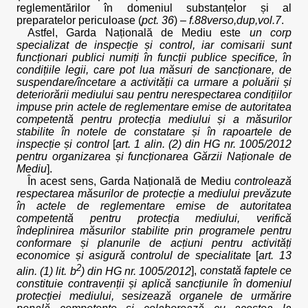
reglementărilor în domeniul substanțelor și al
preparatelor periculoase (
pct. 36
) –
f.88verso,dup,vol.7
.
Astfel, Garda Națională de Mediu este
un corp
specializat de inspecție și control, iar comisarii sunt
funcționari publici numiți în funcții publice specifice, în
condițiile legii, care pot lua măsuri de sancționare, de
suspendare/încetare a activității ca urmare a poluării și
deteriorării mediului sau pentru nerespectarea condițiilor
impuse prin actele de reglementare emise de autoritatea
competentă pentru protecția mediului și a măsurilor
stabilite în notele de constatare și în rapoartele de
inspecție și control
[
art. 1 alin. (2) din HG nr. 1005/2012
pentru organizarea și funcționarea Gărzii Naționale de
Mediu
].
În acest sens, Garda Națională de Mediu
controlează
respectarea măsurilor de protecție a mediului prevăzute
în actele de reglementare emise de autoritatea
competentă pentru protecția mediului, verifică
îndeplinirea măsurilor stabilite prin programele pentru
conformare și planurile de acțiuni pentru activități
economice și asigură controlul de specialitate
[
art. 13
2
alin. (1) lit. b
) din HG nr. 1005/2012
],
constată faptele ce
constituie contravenții și aplică sancțiunile în domeniul
protecției mediului, sesizează organele de urmărire