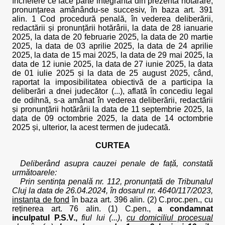
încheiere ce face parte integrantă din prezenta hotărâre,
pronunțarea amânându-se succesiv, în baza art. 391
alin. 1 Cod procedură penală, în vederea deliberării,
redactării și pronunțării hotărârii, la data de 28 ianuarie
2025, la data de 20 februarie 2025, la data de 20 martie
2025, la data de 03 aprilie 2025, la data de 24 aprilie
2025, la data de 15 mai 2025, la data de 29 mai 2025, la
data de 12 iunie 2025, la data de 27 iunie 2025, la data
de 01 iulie 2025 și la data de 25 august 2025, când,
raportat la imposibilitatea obiectivă de a participa la
deliberări a dnei judecător (...), aflată în concediu legal
de odihnă, s-a amânat în vederea deliberării, redactării
și pronunțării hotărârii la data de 11 septembrie 2025, la
data de 09 octombrie 2025, la data de 14 octombrie
2025 și, ulterior, la acest termen de judecată.
CURTEA
Deliberând asupra cauzei penale de față, constată
următoarele:
Prin sentința penală nr. 112, pronunțată de Tribunalul
Cluj la data de 26.04.2024, în dosarul nr. 4640/117/2023,
instanța de fond
în baza art. 396 alin. (2) C.proc.pen., cu
reținerea art. 76 alin. (1) C.pen.,
a condamnat
inculpatul P.S.V.,
fiul lui (...)
,
cu domiciliul procesual