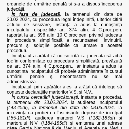
organele de urmărire penală și s-a a dispus începerea
judecății.
În faza de judecată
,
la termenul din data de
23.02.2024, cu procedura legal îndeplinită, ulterior citirii
actului de sesizare, instanța a adus la cunoștința
inculpatului dispozițiile art. 374 alin. 4 C.proc.pen.
raportat la art. 396 alin. 10 C.proc.pen. privind judecata
în procedura simplificată a recunoașterii învinuirii,
precum și soluțiile posibile ca urmare a acestei
proceduri.
Inculpatul a arătat că nu solicită ca judecata să aibă
loc în conformitate cu procedura simplificată, prevăzută
de art. 374 alin. 4 C.proc.pen., iar instanța a adus la
cunoștința inculpatului că probele administrate în cursul
urmăririi penale și necontestate nu se mai
administrează.
Inculpatul, prin apărător ales, a arătat că înțelege să
conteste declarațiile martorilor V.S. și N.V..
În cursul cercetării judecătorești,
instanța a procedat,
la termenul din 23.02.2024,
la audierea inculpatului
(f.43-45di
),
la termenul din data de 08.03.2024,
la
încuviințarea probei cu înscrisurile depuse de inculpat
(
f.55-181di
), audierea martorei V.S. (
f.182-183di
) și
martorului N.V. (
f.184-185di
) și emiterea unei adrese
către Garda Națională de Mediu și Agenția de Mediu