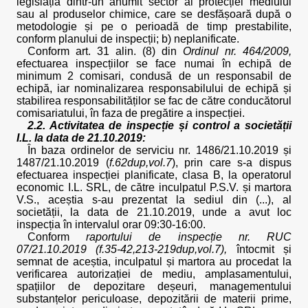
legislația dintr-un anumit sector al protecției mediului
sau al produselor chimice, care se desfășoară după o
metodologie și pe o perioadă de timp prestabilite,
conform planului de inspecții; b) neplanificate.
Conform art. 31 alin. (8) din
Ordinul nr. 464/2009,
efectuarea inspecțiilor se face numai în echipă de
minimum 2 comisari, condusă de un responsabil de
echipă, iar nominalizarea responsabilului de echipă și
stabilirea responsabilităților se fac de către conducătorul
comisariatului, în faza de pregătire a inspecției.
2.2. Activitatea de inspecție și control a societății
I.L. la data de 21.10.2019:
În baza ordinelor de serviciu nr. 1486/21.10.2019 și
1487/21.10.2019 (
f.62dup,vol.7
), prin care s-a dispus
efectuarea inspecției planificate, clasa B, la operatorul
economic I.L. SRL, de către inculpatul P.S.V. și martora
V.S., aceștia s-au prezentat la sediul din (...), al
societății, la data de 21.10.2019, unde a avut loc
inspecția în intervalul orar 09:30-16:00.
Conform
raportului de inspecție nr. RUC
07/21.10.2019 (f.35-42,213-219dup,vol.7),
întocmit și
semnat de aceștia, inculpatul și martora au procedat la
verificarea autorizației de mediu, amplasamentului,
spațiilor de depozitare deșeuri, managementului
substanțelor periculoase, depozitării de materii prime,