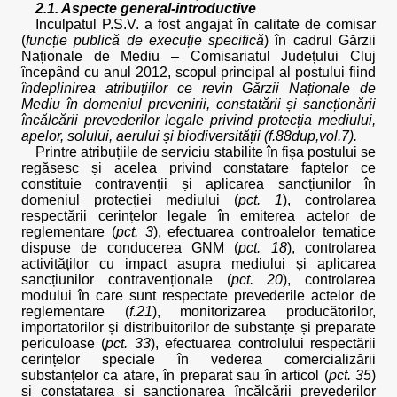
2.1. Aspecte general-introductive
Inculpatul P.S.V. a fost angajat în calitate de comisar
(
funcție publică de execuție specifică
) în cadrul Gărzii
Naționale de Mediu – Comisariatul Județului Cluj
începând cu anul 2012, scopul principal al postului fiind
îndeplinirea atribuțiilor ce revin Gărzii Naționale de
Mediu în domeniul prevenirii, constatării și sancționării
încălcării prevederilor legale privind protecția mediului,
apelor, solului, aerului și biodiversității (f.88dup,vol.7).
Printre atribuțiile de serviciu stabilite în fișa postului se
regăsesc și acelea privind constatare faptelor ce
constituie contravenții și aplicarea sancțiunilor în
domeniul protecției mediului (
pct. 1
), controlarea
respectării cerințelor legale în emiterea actelor de
reglementare (
pct. 3
), efectuarea controalelor tematice
dispuse de conducerea GNM (
pct. 18
), controlarea
activităților cu impact asupra mediului și aplicarea
sancțiunilor contravenționale (
pct. 20
), controlarea
modului în care sunt respectate prevederile actelor de
reglementare (
f.21
), monitorizarea producătorilor,
importatorilor și distribuitorilor de substanțe și preparate
periculoase (
pct. 33
), efectuarea controlului respectării
cerințelor speciale în vederea comercializării
substanțelor ca atare, în preparat sau în articol (
pct. 35
)
și constatarea și sancționarea încălcării prevederilor