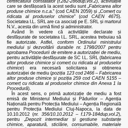
certificatului constatator (f.282-286dup,vol.2)
, activitățile
care se desfășoară la acest sediu sunt „
Fabricarea altor
produse chimice n.c.a.
” (cod CAEN 2059) și „
Comerț cu
ridicata al produselor chimice
” (
cod CAEN 4675
).
Societatea I.L. SRL are ca asociați pe E. SRL și martorul
N.V., acesta din urmă fiind și administrator.
Având în vedere că activitățile declarate și
desfășurate de societatea I.L. SRL, acestea trebuiau să
fie autorizate. Astfel,
conform Ordinului ministrului
mediului și dezvoltării durabile nr. 1798/2007
pentru
aprobarea Procedurii de emitere a autorizației de mediu
,
pentru activitățile desfășurate de SC I.L. SRL (
fabricarea
altor produse chimice și comerț cu ridicata al produselor
chimice
) era necesară solicitarea și obținerea
autorizației de mediu (
poziția 123 cod 2466 – Fabricarea
altor produse chimice și poziția 259 cod CAEN 5155 –
comerț cu ridicata al produselor chimice din Anexa 1 la
Procedură
).
În acest sens, o primă autorizație de mediu a fost
emisă de Ministerul Mediului și Pădurilor – Agenția
Națională pentru Protecția Mediului – Agenția Regională
pentru Protecția Mediului Cluj-Napoca, la data de
10.10.2012 (
nr. 356/10.10.2012 – f.179-184dup,vol.2
),
pentru „
Depozit intermediar și gestiune substanțe
chimice, aparatură, sticlărie, consumabile, materiale