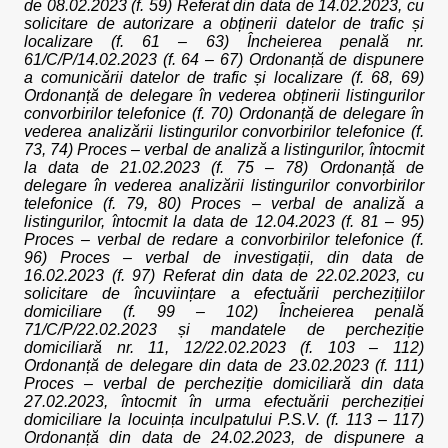
de 08.02.2023 (f. 59) Referat din data de 14.02.2023, cu
solicitare de autorizare a obținerii datelor de trafic și
localizare (f. 61 – 63) Încheierea penală nr.
61/C/P/14.02.2023 (f. 64 – 67) Ordonanță de dispunere
a comunicării datelor de trafic și localizare (f. 68, 69)
Ordonanță de delegare în vederea obținerii listingurilor
convorbirilor telefonice (f. 70) Ordonanță de delegare în
vederea analizării listingurilor convorbirilor telefonice (f.
73, 74) Proces – verbal de analiză a listingurilor, întocmit
la data de 21.02.2023 (f. 75 – 78) Ordonanță de
delegare în vederea analizării listingurilor convorbirilor
telefonice (f. 79, 80) Proces – verbal de analiză a
listingurilor, întocmit la data de 12.04.2023 (f. 81 – 95)
Proces – verbal de redare a convorbirilor telefonice (f.
96) Proces – verbal de investigații, din data de
16.02.2023 (f. 97) Referat din data de 22.02.2023, cu
solicitare de încuviințare a efectuării perchezițiilor
domiciliare (f. 99 – 102) Încheierea penală
71/C/P/22.02.2023 și mandatele de percheziție
domiciliară nr. 11, 12/22.02.2023 (f. 103 – 112)
Ordonanță de delegare din data de 23.02.2023 (f. 111)
Proces – verbal de percheziție domiciliară din data
27.02.2023, întocmit în urma efectuării percheziției
domiciliare la locuința inculpatului P.S.V. (f. 113 – 117)
Ordonanță din data de 24.02.2023, de dispunere a