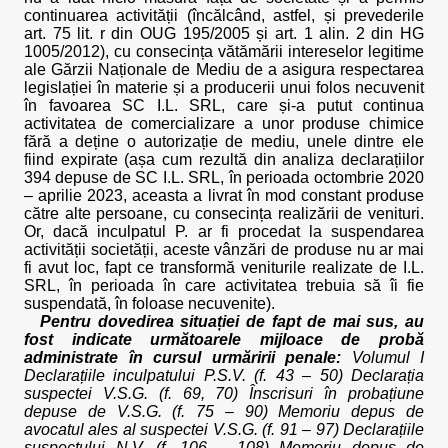
continuarea activității (încălcând, astfel, și prevederile
art. 75 lit. r din OUG 195/2005 și art. 1 alin. 2 din HG
1005/2012), cu consecința vătămării intereselor legitime
ale Gărzii Naționale de Mediu de a asigura respectarea
legislației în materie și a producerii unui folos necuvenit
în favoarea SC I.L. SRL, care și-a putut continua
activitatea de comercializare a unor produse chimice
fără a deține o autorizație de mediu, unele dintre ele
fiind expirate (așa cum rezultă din analiza declarațiilor
394 depuse de SC I.L. SRL, în perioada octombrie 2020
– aprilie 2023, aceasta a livrat în mod constant produse
către alte persoane, cu consecința realizării de venituri.
Or, dacă inculpatul P. ar fi procedat la suspendarea
activității societății, aceste vânzări de produse nu ar mai
fi avut loc, fapt ce transformă veniturile realizate de I.L.
SRL, în perioada în care activitatea trebuia să îi fie
suspendată, în foloase necuvenite).
Pentru dovedirea situației de fapt de mai sus, au
fost indicate următoarele mijloace de probă
administrate în cursul urmăririi penale:
Volumul I
Declarațiile inculpatului P.S.V. (f. 43 – 50) Declarația
suspectei V.S.G. (f. 69, 70) Înscrisuri în probațiune
depuse de V.S.G. (f. 75 – 90) Memoriu depus de
avocatul ales al suspectei V.S.G. (f. 91 – 97) Declarațiile
suspectului N.V. (f. 106 – 108) Memoriu depus de