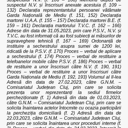
suspectul N.V. și înscrisuri anexate acestuia (f. 109 –
132) Declarația reprezentantului persoanei vătămate
Garda Națională de Mediu (f. 151, 152) Declarația
martorei U.A.A. (f. 155 – 157) Declarația martorei B.E. (f.
159 – 161) Declarația martorului T.V.C. (f. 162 – 166)
Adrese din data de 31.05.2023, prin care P.S.V., N.V. și
T.V.C. au fost informați că au fost subiecți ai măsurilor de
supraveghere tehnică (f. 167 – 169) Ordonanță de
instituire a sechestrului asupra sumei de 1200 lei,
ridicată de la P.S.V. (f. 170) Proces – verbal de aplicare
a sechestrului (f. 174) Proces – verbal de restituire a
telefoanelor mobile către P.S.V. (f. 186) Proces – verbal
de restituire a unor înscrisuri către N.V. (f. 190, 191)
Proces – verbal de restituire a unor înscrisuri către
Garda Naționala de Mediu (f. 192, 193) Volumul al II-lea
Adresă din data de 27.02.2023, către G.N.M. –
Comisariatul Județean Cluj, prin care se solicita
prezența unor reprezentanți la sediul firmelor
percheziționate (f. 1) Adresă din data de 01.03.2023,
către G.N.M. – Comisariatul Județean Cluj, prin care se
solicita înaintarea actelor întocmite cu ocazia participării
la percheziția domiciliară (f. 2) Adresă din data de
22.03.2023, către G.N.M. – Comisariatul Județean Cluj,
prin care se solicita înaintarea unor proceduri interne (f.