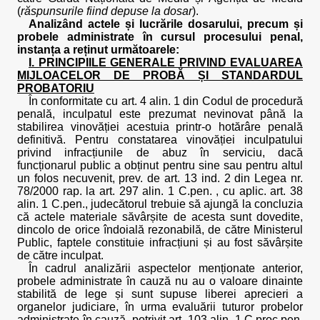
(
răspunsurile fiind depuse la dosar
).
Analizând actele și lucrările dosarului, precum și
probele administrate în cursul procesului penal,
instanța a reținut următoarele:
I. PRINCIPIILE GENERALE PRIVIND EVALUAREA
MIJLOACELOR DE PROBĂ ȘI STANDARDUL
PROBATORIU
În conformitate cu art. 4 alin. 1 din Codul de procedură
penală, inculpatul este prezumat nevinovat până la
stabilirea vinovăției acestuia printr-o hotărâre penală
definitivă. Pentru constatarea vinovăției inculpatului
privind infracțiunile de abuz în serviciu, dacă
funcționarul public a obținut pentru sine sau pentru altul
un folos necuvenit, prev. de art. 13 ind. 2 din Legea nr.
78/2000 rap. la art. 297 alin. 1 C.pen. , cu aplic. art. 38
alin. 1 C.pen., judecătorul trebuie să ajungă la concluzia
că actele materiale săvârșite de acesta sunt dovedite,
dincolo de orice îndoială rezonabilă, de către Ministerul
Public, faptele constituie infracțiuni și au fost săvârșite
de către inculpat.
În cadrul analizării aspectelor menționate anterior,
probele administrate în cauză nu au o valoare dinainte
stabilită de lege și sunt supuse liberei aprecieri a
organelor judiciare, în urma evaluării tuturor probelor
administrate în cauză, potrivit art. 103 alin. 1 C.proc.pen.