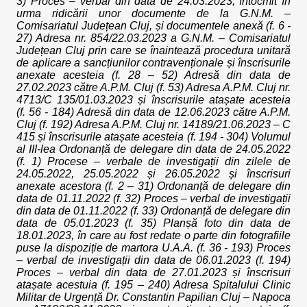
3) Proces – verbal din data de 24.03.2023, întocmit în
urma ridicării unor documente de la G.N.M. –
Comisariatul Județean Cluj, și documentele anexă (f. 6 -
27) Adresa nr. 854/22.03.2023 a G.N.M. – Comisariatul
Județean Cluj prin care se înaintează procedura unitară
de aplicare a sancțiunilor contravenționale și înscrisurile
anexate acesteia (f. 28 – 52) Adresă din data de
27.02.2023 către A.P.M. Cluj (f. 53) Adresa A.P.M. Cluj nr.
4713/C 135/01.03.2023 și înscrisurile atașate acesteia
(f. 56 - 184) Adresă din data de 12.06.2023 către A.P.M.
Cluj (f. 192) Adresa A.P.M. Cluj nr. 14189/21.06.2023 – C
415 și înscrisurile atașate acesteia (f. 194 - 304) Volumul
al III-lea Ordonanță de delegare din data de 24.05.2022
(f. 1) Procese – verbale de investigații din zilele de
24.05.2022, 25.05.2022 și 26.05.2022 și înscrisuri
anexate acestora (f. 2 – 31) Ordonanță de delegare din
data de 01.11.2022 (f. 32) Proces – verbal de investigații
din data de 01.11.2022 (f. 33) Ordonanță de delegare din
data de 05.01.2023 (f. 35) Planșă foto din data de
18.01.2023, în care au fost redate o parte din fotografiile
puse la dispoziție de martora U.A.A. (f. 36 - 193) Proces
– verbal de investigații din data de 06.01.2023 (f. 194)
Proces – verbal din data de 27.01.2023 și înscrisuri
atașate acestuia (f. 195 – 240) Adresa Spitalului Clinic
Militar de Urgență Dr. Constantin Papilian Cluj – Napoca