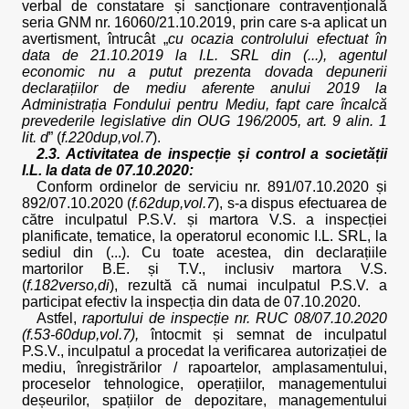
verbal de constatare și sancționare contravențională
seria GNM nr. 16060/21.10.2019, prin care s-a aplicat un
avertisment, întrucât „
cu ocazia controlului efectuat în
data de 21.10.2019 la I.L. SRL din (...), agentul
economic nu a putut prezenta dovada depunerii
declarațiilor de mediu aferente anului 2019 la
Administrația Fondului pentru Mediu, fapt care încalcă
prevederile legislative din OUG 196/2005, art. 9 alin. 1
lit. d
” (
f.220dup,vol.7
).
2.3. Activitatea de inspecție și control a societății
I.L. la data de 07.10.2020:
Conform ordinelor de serviciu nr. 891/07.10.2020 și
892/07.10.2020 (
f.62dup,vol.7
), s-a dispus efectuarea de
către inculpatul P.S.V. și martora V.S. a inspecției
planificate, tematice, la operatorul economic I.L. SRL, la
sediul din (...). Cu toate acestea, din declarațiile
martorilor B.E. și T.V., inclusiv martora V.S.
(
f.182verso,di
), rezultă că numai inculpatul P.S.V. a
participat efectiv la inspecția din data de 07.10.2020.
Astfel,
raportului de inspecție nr. RUC 08/07.10.2020
(f.53-60dup,vol.7),
întocmit și semnat de inculpatul
P.S.V., inculpatul a procedat la verificarea autorizației de
mediu, înregistrărilor / rapoartelor, amplasamentului,
proceselor tehnologice, operațiilor, managementului
deșeurilor, spațiilor de depozitare, managementului