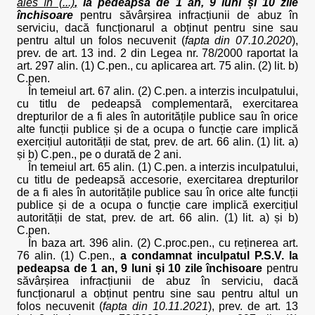
ales în (...)
,
la pedeapsa de 1 an, 9 luni și 10 zile
închisoare
pentru săvârșirea infracțiunii de abuz în
serviciu, dacă funcționarul a obținut pentru sine sau
pentru altul un folos necuvenit (
fapta din 07.10.2020
),
prev. de art. 13 ind. 2 din Legea nr. 78/2000 raportat la
art. 297 alin. (1) C.pen., cu aplicarea art. 75 alin. (2) lit. b)
C.pen.
În temeiul art. 67 alin. (2) C.pen. a interzis inculpatului,
cu titlu de pedeapsă complementară, exercitarea
drepturilor de a fi ales în autoritățile publice sau în orice
alte funcții publice și de a ocupa o funcție care implică
exercițiul autorității de stat
,
prev. de art. 66 alin. (1) lit. a)
și b) C.pen., pe o durată de 2 ani.
În temeiul art. 65 alin. (1) C.pen. a interzis inculpatului,
cu titlu de pedeapsă accesorie, exercitarea drepturilor
de a fi ales în autoritățile publice sau în orice alte funcții
publice și de a ocupa o funcție care implică exercițiul
autorității de stat, prev. de art. 66 alin. (1) lit. a) și b)
C.pen.
În baza art. 396 alin. (2) C.proc.pen., cu reținerea art.
76 alin. (1) C.pen.,
a condamnat inculpatul P.S.V. la
pedeapsa de 1 an, 9 luni și 10 zile închisoare
pentru
săvârșirea infracțiunii de abuz în serviciu, dacă
funcționarul a obținut pentru sine sau pentru altul un
folos necuvenit (
fapta din 10.11.2021
), prev. de art. 13