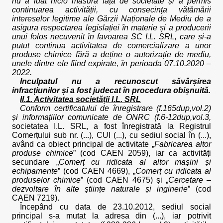
nu a luat nicio măsură față de societate și a permis
continuarea activității, cu consecința vătămării
intereselor legitime ale Gărzii Naționale de Mediu de a
asigura respectarea legislației în materie și a producerii
unui folos necuvenit în favoarea SC I.L. SRL, care și-a
putut continua activitatea de comercializare a unor
produse chimice fără a deține o autorizație de mediu,
unele dintre ele fiind expirate, în perioada 07.10.2020 –
2022.
Inculpatul nu a recunoscut săvârșirea
infracțiunilor și a fost judecat în procedura obișnuită.
II.1. Activitatea societății I.L. SRL
Conform certificatului de înregistrare (f.165dup,vol.2)
și informațiilor comunicate de ONRC (f.6-12dup,vol.3,
societatea I.L. SRL, a fost înregistrată la Registrul
Comerțului sub nr. (...), CUI (...), cu sediul social în (...),
având ca obiect principal de activitate „
Fabricarea altor
produse chimice
” (cod CAEN 2059), iar ca activități
secundare „
Comerț cu ridicata al altor mașini și
echipamente
” (cod CAEN 4669), „
Comerț cu ridicata al
produselor chimice
” (cod CAEN 4675) și „
Cercetare –
dezvoltare în alte științe naturale și inginerie
” (cod
CAEN 7219).
Începând cu data de 23.10.2012, sediul social
principal s-a mutat la adresa din (...), iar potrivit