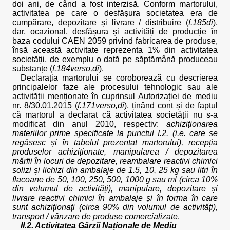
doi ani, de când a fost interzisă. Conform martorului,
activitatea pe care o desfășura societatea era de
cumpărare, depozitare și livrare / distribuire (
f.185di
),
dar, ocazional, desfășura și activități de producție în
baza codului CAEN 2059 privind fabricarea de produse,
însă această activitate reprezenta 1% din activitatea
societății, de exemplu o dată pe săptămână produceau
substanțe (
f.184verso,di
).
Declarația martorului se coroborează cu descrierea
principalelor faze ale procesului tehnologic sau ale
activității menționate în cuprinsul Autorizației de mediu
nr. 8/30.01.2015 (
f.171verso,di
), ținând cont și de faptul
că martorul a declarat că activitatea societății nu s-a
modificat din anul 2010, respectiv:
achiziționarea
materiilor prime specificate la punctul I.2. (i.e. care se
regăsesc și în tabelul prezentat martorului), recepția
produselor achiziționate, manipularea / depozitarea
mărfii în locuri de depozitare, reambalare reactivi chimici
solizi și lichizi din ambalaje de 1.5, 10, 25 kg sau litri în
flacoane de 50, 100, 250, 500, 1000 g sau ml (circa 10%
din volumul de activități), manipulare, depozitare și
livrare reactivi chimici în ambalaje și în forma în care
sunt achiziționați (circa 90% din volumul de activități),
transport / vânzare de produse comercializate
.
II.2. Activitatea Gărzii Naționale de Mediu