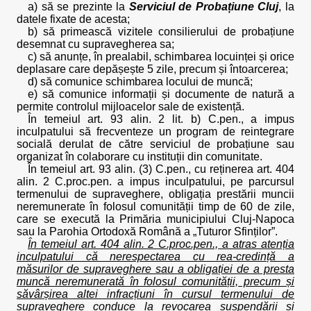
a) să se prezinte la
Serviciul de Probațiune Cluj
, la
datele fixate de acesta;
b) să primească vizitele consilierului de probațiune
desemnat cu supravegherea sa;
c) să anunțe, în prealabil, schimbarea locuinței și orice
deplasare care depășește 5 zile, precum și întoarcerea;
d) să comunice schimbarea locului de muncă;
e) să comunice informații și documente de natură a
permite controlul mijloacelor sale de existență.
În temeiul art. 93 alin. 2 lit. b) C.pen., a impus
inculpatului să frecventeze un program de reintegrare
socială derulat de către serviciul de probațiune sau
organizat în colaborare cu instituții din comunitate.
În temeiul art. 93 alin. (3) C.pen., cu reținerea art. 404
alin. 2 C.proc.pen. a impus inculpatului, pe parcursul
termenului de supraveghere, obligația prestării muncii
neremunerate în folosul comunității timp de 60 de zile,
care se execută la Primăria municipiului Cluj-Napoca
sau la Parohia Ortodoxă Română a „Tuturor Sfinților”.
În temeiul art. 404 alin. 2 C.proc.pen., a atras atenția
inculpatului că nerespectarea cu rea-credință a
măsurilor de supraveghere sau a obligației de a presta
muncă neremunerată în folosul comunității, precum și
săvârșirea altei infracțiuni în cursul termenului de
supraveghere conduce la revocarea suspendării și