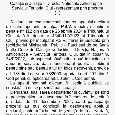
Casație și Justiție – Direcția Națională Anticorupție –
Serviciul Teritorial Cluj - reprezentant prin procuror
(...)
S-a luat spre examinare soluționarea apelului declarat
de către apelantul inculpat
P.S.V.
împotriva sentinței
penale nr. 112 din data de 26 aprilie 2024 a Tribunalului
Cluj, dată în dosar nr. 4640/117/2023 al Tribunalului
Cluj, privind pe inculpatul P.S.V., trimis în judecată prin
rechizitoriul Ministerului Public – Parchetul de pe lângă
Înalta Curte de Casație și Justiție – Direcția Națională
Anticorupție – Serviciul Teritorial Cluj, dat în dosar nr.
34/P/2022, sub aspectul săvârșirii a două infracțiuni de
abuz în serviciu, dacă funcționarul public a obținut
pentru sine sau pentru altul un folos necuvenit, prev. de
2
art. 13
din Legea nr. 78/2000 raportat la art. 297 alin. 1
Cod penal, cu aplicarea art. 38 alin. 1 Cod penal.
La apelul nominal efectuat în ședință publică se
constată că nu se prezintă participanții.
Derularea, finalizarea dezbaterilor și cuvântul pe fond
al participanților s-a consemnat în încheierea de ședință
din data de 11 decembrie 2024, când participanții
prezenți au pus concluzii în dezbaterea apelului
declarat, conform încheierii de ședință de la acea dată,