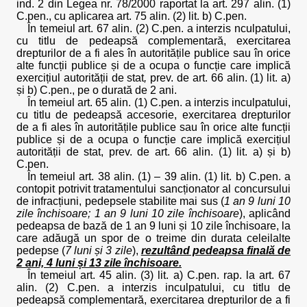
ind. 2 din Legea nr. 78/2000 raportat la art. 297 alin. (1)
C.pen., cu aplicarea art. 75 alin. (2) lit. b) C.pen.
În temeiul art. 67 alin. (2) C.pen. a interzis nculpatului,
cu titlu de pedeapsă complementară, exercitarea
drepturilor de a fi ales în autoritățile publice sau în orice
alte funcții publice și de a ocupa o funcție care implică
exercițiul autorității de stat
,
prev. de art. 66 alin. (1) lit. a)
și b) C.pen., pe o durată de 2 ani.
În temeiul art. 65 alin. (1) C.pen. a interzis inculpatului,
cu titlu de pedeapsă accesorie, exercitarea drepturilor
de a fi ales în autoritățile publice sau în orice alte funcții
publice și de a ocupa o funcție care implică exercițiul
autorității de stat, prev. de art. 66 alin. (1) lit. a) și b)
C.pen.
În temeiul art. 38 alin. (1) – 39 alin. (1) lit. b) C.pen. a
contopit potrivit tratamentului sancționator al concursului
de infracțiuni, pedepsele stabilite mai sus (
1 an 9 luni 10
zile închisoare; 1 an 9 luni 10 zile închisoare
), aplicând
pedeapsa de bază de 1 an 9 luni și 10 zile închisoare, la
care adăugă un spor de o treime din durata celeilalte
pedepse (
7 luni și 3 zile
),
rezultând pedeapsa finală de
2 ani, 4 luni și 13 zile închisoare.
În temeiul art. 45 alin. (3) lit. a) C.pen. rap. la art. 67
alin. (2) C.pen. a interzis inculpatului, cu titlu de
pedeapsă complementară, exercitarea drepturilor de a fi