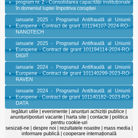
program nr. 2 - Consolidarea capacității instituționale
în domeniul luptei împotriva corupției
ianuarie 2025 - Programul Antifraudă al Uniunii
Europene - Contract de grant 101194107-2024-RO–
NANOTECH
ianuarie 2025 - Programul Antifraudă al Uniunii
Europene - Contract de grant 101194114-2024-RO-
DIGIT
ianuarie 2024 - Programul Antifraudă al Uniunii
Europene - Contract de grant 101140299-2023-RO-
RAVEN
ianuarie 2024 - Programul Antifraudă al Uniunii
Europene - Contract de grant 101140182–2023-RO-
DATA
legături utile
|
evenimente
|
anunțuri achiziții publice
|
anunțuri/posturi vacante
|
harta site
|
contacte
|
politica
pentru cookie-uri
sesizați-ne
|
despre noi
|
rezultatele noastre
|
mass media
|
informare publică
|
cooperare internațională