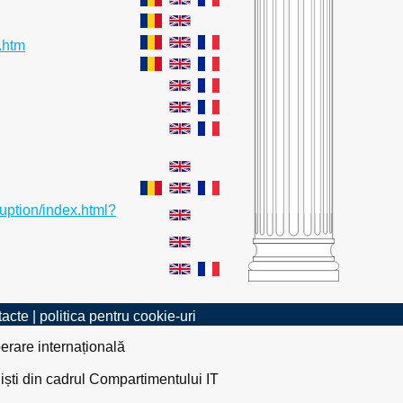
.htm
uption/index.html?
tacte
|
politica pentru cookie-uri
erare internațională
liști din cadrul Compartimentului IT