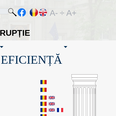
A-
÷
A+
ORUPȚIE
·EFICIENȚĂ