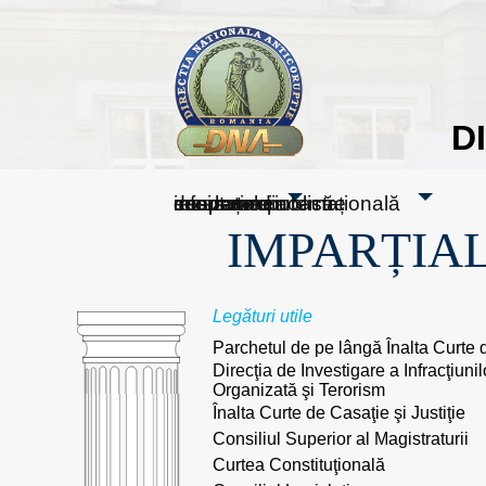
D
sesizați-ne
despre noi
rezultatele noastre
mass media
informare publică
cooperare internațională
IMPARȚIAL
Legături utile
Parchetul de pe lângă Înalta Curte d
Direcţia de Investigare a Infracţiuni
Organizată şi Terorism
Înalta Curte de Casaţie şi Justiţie
Consiliul Superior al Magistraturii
Curtea Constituţională