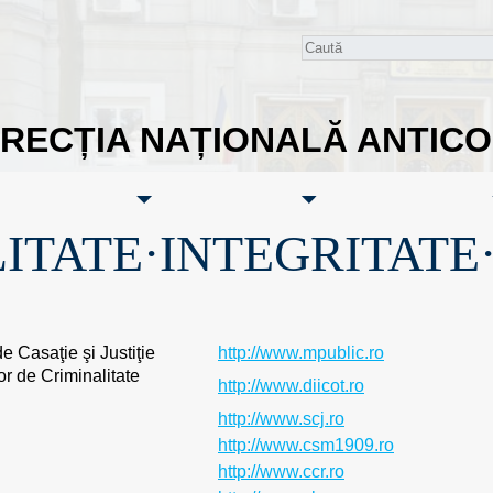
IRECȚIA NAȚIONALĂ ANTIC
ITATE·INTEGRITATE
e Casaţie şi Justiţie
http://www.mpublic.ro
lor de Criminalitate
http://www.diicot.ro
http://www.scj.ro
http://www.csm1909.ro
http://www.ccr.ro