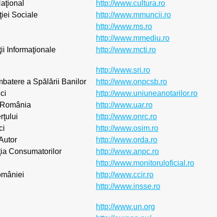
Naţional
http://www.cultura.ro
ţiei Sociale
http://www.mmuncii.ro
http://www.ms.ro
http://www.mmediu.ro
ii Informaţionale
http://www.mcti.ro
http://www.sri.ro
mbatere a Spălării Banilor
http://www.onpcsb.ro
ci
http://www.uniuneanotarilor.ro
n România
http://www.uar.ro
rţului
http://www.onrc.ro
ci
http://www.osim.ro
Autor
http://www.orda.ro
ţia Consumatorilor
http://www.anpc.ro
http://www.monitoruloficial.ro
omâniei
http://www.ccir.ro
http://www.insse.ro
http://www.un.org