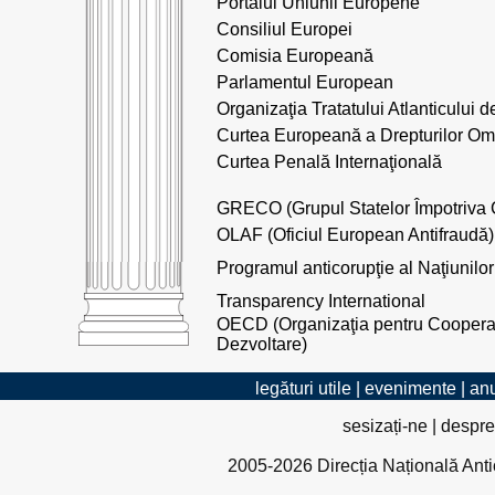
Portalul Uniunii Europene
Consiliul Europei
Comisia Europeană
Parlamentul European
Organizaţia Tratatului Atlanticului
Curtea Europeană a Drepturilor Om
Curtea Penală Internaţională
GRECO (Grupul Statelor Împotriva C
OLAF (Oficiul European Antifraudă)
Programul anticorupţie al Naţiunilor
Transparency International
OECD (Organizaţia pentru Coopera
Dezvoltare)
legături utile
|
evenimente
|
anu
sesizați-ne
|
despre
2005-2026 Direcția Națională Antico