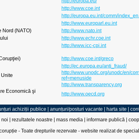
http://europa.eu/
http://www.coe.int
http://europa.eu.int/comm/index_en
http://www.europarl.eu.int
 de Nord (NATO)
http://www.nato.int
ului
http://www.echr.coe.int
http://www.icc-cpi.int
orupţiei)
http://www.coe.int/greco
http://ec.europa.eu/anti_fraud/
http://www.unodc.org/unodc/en/corr
 Unite
ref=menuside
http://www.transparency.org
re Economică şi
http://www.oecd.org
nțuri achiziții publice
|
anunțuri/posturi vacante
|
harta site
|
con
 noi
|
rezultatele noastre
|
mass media
|
informare publică
|
coop
rupție - Toate drepturile rezervate - website realizat de specia