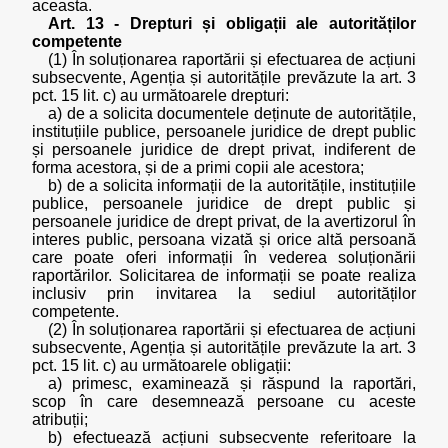
aceasta.
Art. 13 - Drepturi și obligații ale autorităților
competente
(1) În soluționarea raportării și efectuarea de acțiuni
subsecvente, Agenția și autoritățile prevăzute la art. 3
pct. 15 lit. c) au următoarele drepturi:
a) de a solicita documentele deținute de autoritățile,
instituțiile publice, persoanele juridice de drept public
și persoanele juridice de drept privat, indiferent de
forma acestora, și de a primi copii ale acestora;
b) de a solicita informații de la autoritățile, instituțiile
publice, persoanele juridice de drept public și
persoanele juridice de drept privat, de la avertizorul în
interes public, persoana vizată și orice altă persoană
care poate oferi informații în vederea soluționării
raportărilor. Solicitarea de informații se poate realiza
inclusiv prin invitarea la sediul autorităților
competente.
(2) În soluționarea raportării și efectuarea de acțiuni
subsecvente, Agenția și autoritățile prevăzute la art. 3
pct. 15 lit. c) au următoarele obligații:
a) primesc, examinează și răspund la raportări,
scop în care desemnează persoane cu aceste
atribuții;
b) efectuează acțiuni subsecvente referitoare la