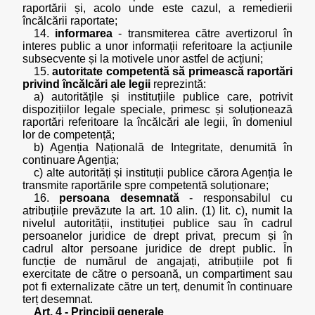
raportării și, acolo unde este cazul, a remedierii
încălcării raportate;
14.
informarea
- transmiterea către avertizorul în
interes public a unor informații referitoare la acțiunile
subsecvente și la motivele unor astfel de acțiuni;
15.
autoritate competentă să primească raportări
privind încălcări ale legii
reprezintă:
a) autoritățile și instituțiile publice care, potrivit
dispozițiilor legale speciale, primesc și soluționează
raportări referitoare la încălcări ale legii, în domeniul
lor de competență;
b) Agenția Națională de Integritate, denumită în
continuare Agenția;
c) alte autorități și instituții publice cărora Agenția le
transmite raportările spre competentă soluționare;
16.
persoana desemnată
- responsabilul cu
atribuțiile prevăzute la art. 10 alin. (1) lit. c), numit la
nivelul autorității, instituției publice sau în cadrul
persoanelor juridice de drept privat, precum și în
cadrul altor persoane juridice de drept public. În
funcție de numărul de angajați, atribuțiile pot fi
exercitate de către o persoană, un compartiment sau
pot fi externalizate către un terț, denumit în continuare
terț desemnat.
Art. 4 - Principii generale