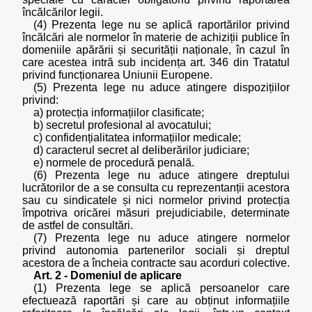
încălcărilor legii.
(4) Prezenta lege nu se aplică raportărilor privind
încălcări ale normelor în materie de achiziții publice în
domeniile apărării și securității naționale, în cazul în
care acestea intră sub incidența art. 346 din Tratatul
privind funcționarea Uniunii Europene.
(5) Prezenta lege nu aduce atingere dispozițiilor
privind:
a) protecția informațiilor clasificate;
b) secretul profesional al avocatului;
c) confidențialitatea informațiilor medicale;
d) caracterul secret al deliberărilor judiciare;
e) normele de procedură penală.
(6) Prezenta lege nu aduce atingere dreptului
lucrătorilor de a se consulta cu reprezentanții acestora
sau cu sindicatele și nici normelor privind protecția
împotriva oricărei măsuri prejudiciabile, determinate
de astfel de consultări.
(7) Prezenta lege nu aduce atingere normelor
privind autonomia partenerilor sociali și dreptul
acestora de a încheia contracte sau acorduri colective.
Art. 2 - Domeniul de aplicare
(1) Prezenta lege se aplică persoanelor care
efectuează raportări și care au obținut informațiile