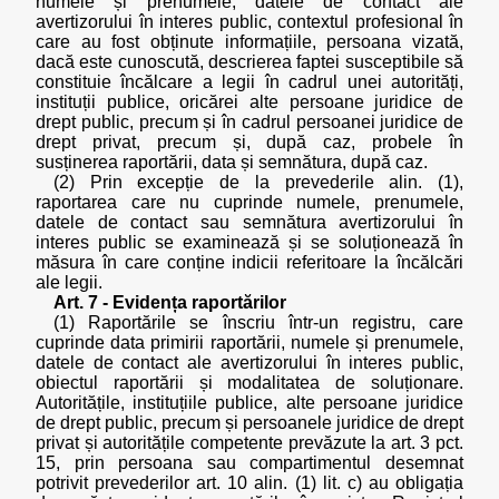
numele și prenumele, datele de contact ale
avertizorului în interes public, contextul profesional în
care au fost obținute informațiile, persoana vizată,
dacă este cunoscută, descrierea faptei susceptibile să
constituie încălcare a legii în cadrul unei autorități,
instituții publice, oricărei alte persoane juridice de
drept public, precum și în cadrul persoanei juridice de
drept privat, precum și, după caz, probele în
susținerea raportării, data și semnătura, după caz.
(2) Prin excepție de la prevederile alin. (1),
raportarea care nu cuprinde numele, prenumele,
datele de contact sau semnătura avertizorului în
interes public se examinează și se soluționează în
măsura în care conține indicii referitoare la încălcări
ale legii.
Art. 7 - Evidența raportărilor
(1) Raportările se înscriu într-un registru, care
cuprinde data primirii raportării, numele și prenumele,
datele de contact ale avertizorului în interes public,
obiectul raportării și modalitatea de soluționare.
Autoritățile, instituțiile publice, alte persoane juridice
de drept public, precum și persoanele juridice de drept
privat și autoritățile competente prevăzute la art. 3 pct.
15, prin persoana sau compartimentul desemnat
potrivit prevederilor art. 10 alin. (1) lit. c) au obligația