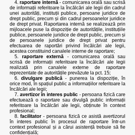
4.
raportare internă
- comunicarea orală sau scrisă
de informații referitoare la încălcări ale legii din cadrul
unei autorități, instituții publice, persoane juridice de
drept public, precum și din cadrul persoanelor juridice
de drept privat. Raportarea internă se realizează prin
mijloacele puse la dispoziție de autoritățile, instituțiile
publice, persoanele juridice de drept public, precum și
de persoanele juridice de drept privat pentru
efectuarea de raportări privind încălcări ale legii,
acestea constituind canalele interne de raportare;
5.
raportare externă
- comunicarea orală sau
scrisă de informații referitoare la încălcări ale legii
realizată prin canalele externe de raportare
reprezentate de autoritățile prevăzute la pct. 15;
6.
divulgare publică
- punerea la dispoziție, în
orice mod, în spațiul public a informațiilor referitoare la
încălcări ale legii;
7.
avertizor în interes public
- persoana fizică care
efectuează o raportare sau divulgă public informații
referitoare la încălcări ale legii, obținute în context
profesional;
8.
facilitator
- persoana fizică ce asistă avertizorul
în interes public în procesul de raportare într-un
context profesional și a cărui asistență trebuie să fie
confidențială;