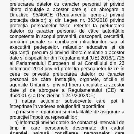
prelucrarea datelor cu caracter personal și privind
libera circulație a acestor date și de abrogare a
Directivei 95/46/CE (Regulamentul general privind
protecția datelor) și din Legea nr. 363/2018 privind
protecția persoanelor fizice referitor la prelucrarea
datelor cu caracter personal de către autoritățile
competente în scopul prevenirii, descoperii, cercetării,
urmăririi penale și combaterii infracțiunilor sau al
executării pedepselor, măsurilor educative și de
siguranță, precum și privind libera circulație a acestor
date și dispozițiilor din Regulamentul (UE) 2018/1.725
al Parlamentului European și al Consiliului din 23
octombrie 2018 privind protecția persoanelor fizice în
ceea ce privește prelucrarea datelor cu caracter
personal de către instituțiile, organele, oficiile și
agențiile Uniunii și privind libera circulație a acestor
date și de abrogare a Regulamentului (CE) nr.
45/2001 și a Deciziei nr. 1.247/2002/CE;
f) natura acțiunilor subsecvente care pot fi
întreprinse în vederea soluționării raportărilor;
g) măsurile reparatorii și modalitățile de asigurare a
protecției împotriva represaliilor;
h) informații privind datele de contact și intervalul de
timp în care persoanele desemnate din cadrul
Agenției asigură consilierea persoanelor care