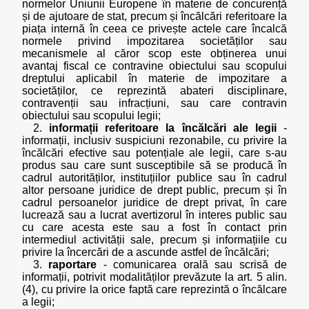
normelor Uniunii Europene în materie de concurență
și de ajutoare de stat, precum și încălcări referitoare la
piața internă în ceea ce privește actele care încalcă
normele privind impozitarea societăților sau
mecanismele al căror scop este obținerea unui
avantaj fiscal ce contravine obiectului sau scopului
dreptului aplicabil în materie de impozitare a
societăților, ce reprezintă abateri disciplinare,
contravenții sau infracțiuni, sau care contravin
obiectului sau scopului legii;
2.
informații referitoare la încălcări ale legii
-
informații, inclusiv suspiciuni rezonabile, cu privire la
încălcări efective sau potențiale ale legii, care s-au
produs sau care sunt susceptibile să se producă în
cadrul autorităților, instituțiilor publice sau în cadrul
altor persoane juridice de drept public, precum și în
cadrul persoanelor juridice de drept privat, în care
lucrează sau a lucrat avertizorul în interes public sau
cu care acesta este sau a fost în contact prin
intermediul activității sale, precum și informațiile cu
privire la încercări de a ascunde astfel de încălcări;
3.
raportare
- comunicarea orală sau scrisă de
informații, potrivit modalităților prevăzute la art. 5 alin.
(4), cu privire la orice faptă care reprezintă o încălcare
a legii;