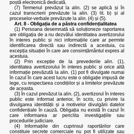
poștă electronică dedicată.
(7) Termenul prevăzut la alin. (2) se aplică și în
cazul transcrierii prevăzute la alin. (3) lit. b) și al
proceselor-verbale prevăzute la alin. (4) și (5).
Art. 8 - Obligația de a păstra confidențialitatea
(1) Persoana desemnată să soluționeze raportarea
are obligația de a nu dezvălui identitatea avertizorului
în interes public și nici informațiile care ar permite
identificarea directă sau indirectă a acestuia, cu
excepția situației în care are consimțământul expres al
acestuia.
(2) Prin excepție de la prevederile alin. (1),
identitatea avertizorului în interes public și orice altă
informație prevăzută la alin. (1) pot fi divulgate numai
în cazul în care acest lucru este o obligație impusă de
lege, cu respectarea condițiilor și a limitelor prevăzute
de aceasta.
(3) În cazul prevăzut la alin. (2), avertizorul în interes
public este informat anterior, în scris, cu privire la
divulgarea identității și a motivelor divulgării datelor
confidențiale în cauză. Obligația nu există în cazul în
care informarea ar periclita investigațiile sau
procedurile judiciare.
(4) Informațiile din cuprinsul raportărilor care
constituie secrete comerciale nu pot fi utilizate sau