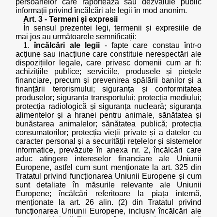
persoanelor care raportează sau dezvăluie public
informații privind încălcări ale legii în mod anonim.
Art. 3 - Termeni și expresii
În sensul prezentei legi, termenii și expresiile de
mai jos au următoarele semnificații:
1.
încălcări ale legii
- fapte care constau într-o
acțiune sau inacțiune care constituie nerespectări ale
dispozițiilor legale, care privesc domenii cum ar fi:
achizițiile publice; serviciile, produsele și piețele
financiare, precum și prevenirea spălării banilor și a
finanțării terorismului; siguranța și conformitatea
produselor; siguranța transportului; protecția mediului;
protecția radiologică și siguranța nucleară; siguranța
alimentelor și a hranei pentru animale, sănătatea și
bunăstarea animalelor; sănătatea publică; protecția
consumatorilor; protecția vieții private și a datelor cu
caracter personal și a securității rețelelor și sistemelor
informatice, prevăzute în anexa nr. 2, încălcări care
aduc atingere intereselor financiare ale Uniunii
Europene, astfel cum sunt menționate la art. 325 din
Tratatul privind funcționarea Uniunii Europene și cum
sunt detaliate în măsurile relevante ale Uniunii
Europene; încălcări referitoare la piața internă,
menționate la art. 26 alin. (2) din Tratatul privind
funcționarea Uniunii Europene, inclusiv încălcări ale