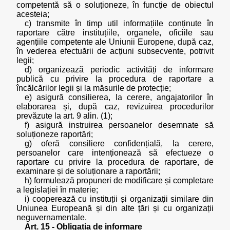
competentă să o soluționeze, în funcție de obiectul
acesteia;
c) transmite în timp util informațiile conținute în
raportare către instituțiile, organele, oficiile sau
agențiile competente ale Uniunii Europene, după caz,
în vederea efectuării de acțiuni subsecvente, potrivit
legii;
d) organizează periodic activități de informare
publică cu privire la procedura de raportare a
încălcărilor legii și la măsurile de protecție;
e) asigură consilierea, la cerere, angajatorilor în
elaborarea și, după caz, revizuirea procedurilor
prevăzute la art. 9 alin. (1);
f) asigură instruirea persoanelor desemnate să
soluționeze raportări;
g) oferă consiliere confidențială, la cerere,
persoanelor care intenționează să efectueze o
raportare cu privire la procedura de raportare, de
examinare și de soluționare a raportării;
h) formulează propuneri de modificare și completare
a legislației în materie;
i) cooperează cu instituții și organizații similare din
Uniunea Europeană și din alte țări și cu organizații
neguvernamentale.
Art. 15 - Obligația de informare