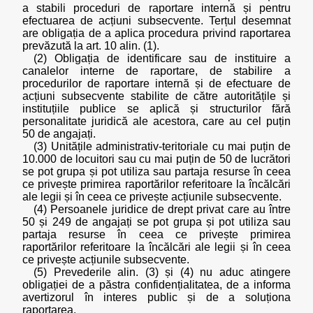
a stabili proceduri de raportare internă și pentru
efectuarea de acțiuni subsecvente. Terțul desemnat
are obligația de a aplica procedura privind raportarea
prevăzută la art. 10 alin. (1).
(2) Obligația de identificare sau de instituire a
canalelor interne de raportare, de stabilire a
procedurilor de raportare internă și de efectuare de
acțiuni subsecvente stabilite de către autoritățile și
instituțiile publice se aplică și structurilor fără
personalitate juridică ale acestora, care au cel puțin
50 de angajați.
(3) Unitățile administrativ-teritoriale cu mai puțin de
10.000 de locuitori sau cu mai puțin de 50 de lucrători
se pot grupa și pot utiliza sau partaja resurse în ceea
ce privește primirea raportărilor referitoare la încălcări
ale legii și în ceea ce privește acțiunile subsecvente.
(4) Persoanele juridice de drept privat care au între
50 și 249 de angajați se pot grupa și pot utiliza sau
partaja resurse în ceea ce privește primirea
raportărilor referitoare la încălcări ale legii și în ceea
ce privește acțiunile subsecvente.
(5) Prevederile alin. (3) și (4) nu aduc atingere
obligației de a păstra confidențialitatea, de a informa
avertizorul în interes public și de a soluționa
raportarea.