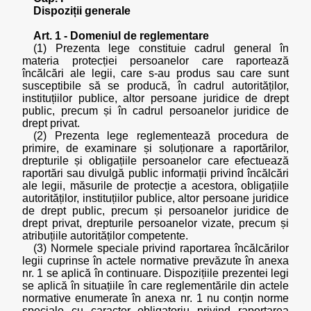
Dispoziții generale
Art. 1 - Domeniul de reglementare
(1) Prezenta lege constituie cadrul general în
materia protecției persoanelor care raportează
încălcări ale legii, care s-au produs sau care sunt
susceptibile să se producă, în cadrul autorităților,
instituțiilor publice, altor persoane juridice de drept
public, precum și în cadrul persoanelor juridice de
drept privat.
(2) Prezenta lege reglementează procedura de
primire, de examinare și soluționare a raportărilor,
drepturile și obligațiile persoanelor care efectuează
raportări sau divulgă public informații privind încălcări
ale legii, măsurile de protecție a acestora, obligațiile
autorităților, instituțiilor publice, altor persoane juridice
de drept public, precum și persoanelor juridice de
drept privat, drepturile persoanelor vizate, precum și
atribuțiile autorităților competente.
(3) Normele speciale privind raportarea încălcărilor
legii cuprinse în actele normative prevăzute în anexa
nr. 1 se aplică în continuare. Dispozițiile prezentei legi
se aplică în situațiile în care reglementările din actele
normative enumerate în anexa nr. 1 nu conțin norme
speciale cu caracter obligatoriu privind raportarea