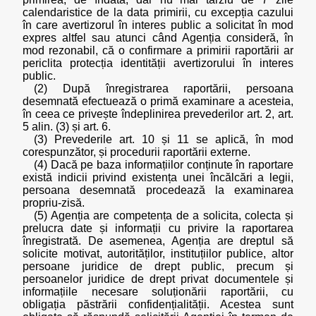
calendaristice de la data primirii, cu excepția cazului
în care avertizorul în interes public a solicitat în mod
expres altfel sau atunci când Agenția consideră, în
mod rezonabil, că o confirmare a primirii raportării ar
periclita protecția identității avertizorului în interes
public.
(2) După înregistrarea raportării, persoana
desemnată efectuează o primă examinare a acesteia,
în ceea ce privește îndeplinirea prevederilor art. 2, art.
5 alin. (3) și art. 6.
(3) Prevederile art. 10 și 11 se aplică, în mod
corespunzător, și procedurii raportării externe.
(4) Dacă pe baza informațiilor conținute în raportare
există indicii privind existența unei încălcări a legii,
persoana desemnată procedează la examinarea
propriu-zisă.
(5) Agenția are competența de a solicita, colecta și
prelucra date și informații cu privire la raportarea
înregistrată. De asemenea, Agenția are dreptul să
solicite motivat, autorităților, instituțiilor publice, altor
persoane juridice de drept public, precum și
persoanelor juridice de drept privat documentele și
informațiile necesare soluționării raportării, cu
obligația păstrării confidențialității. Acestea sunt