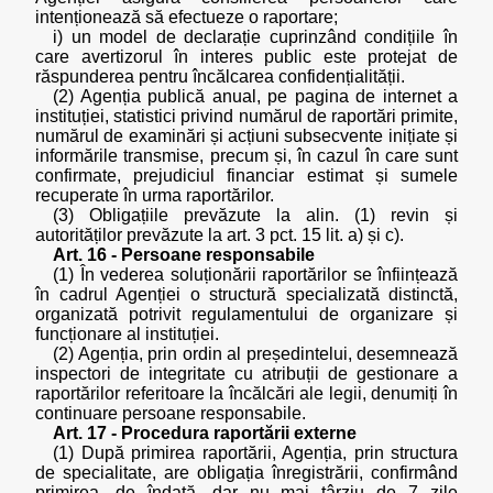
intenționează să efectueze o raportare;
i) un model de declarație cuprinzând condițiile în
care avertizorul în interes public este protejat de
răspunderea pentru încălcarea confidențialității.
(2) Agenția publică anual, pe pagina de internet a
instituției, statistici privind numărul de raportări primite,
numărul de examinări și acțiuni subsecvente inițiate și
informările transmise, precum și, în cazul în care sunt
confirmate, prejudiciul financiar estimat și sumele
recuperate în urma raportărilor.
(3) Obligațiile prevăzute la alin. (1) revin și
autorităților prevăzute la art. 3 pct. 15 lit. a) și c).
Art. 16 - Persoane responsabile
(1) În vederea soluționării raportărilor se înființează
în cadrul Agenției o structură specializată distinctă,
organizată potrivit regulamentului de organizare și
funcționare al instituției.
(2) Agenția, prin ordin al președintelui, desemnează
inspectori de integritate cu atribuții de gestionare a
raportărilor referitoare la încălcări ale legii, denumiți în
continuare persoane responsabile.
Art. 17 - Procedura raportării externe
(1) După primirea raportării, Agenția, prin structura
de specialitate, are obligația înregistrării, confirmând
primirea, de îndată, dar nu mai târziu de 7 zile