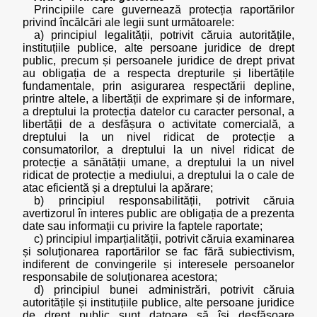
Principiile care guvernează protecția raportărilor
privind încălcări ale legii sunt următoarele:
a) principiul legalității, potrivit căruia autoritățile,
instituțiile publice, alte persoane juridice de drept
public, precum și persoanele juridice de drept privat
au obligația de a respecta drepturile și libertățile
fundamentale, prin asigurarea respectării depline,
printre altele, a libertății de exprimare și de informare,
a dreptului la protecția datelor cu caracter personal, a
libertății de a desfășura o activitate comercială, a
dreptului la un nivel ridicat de protecție a
consumatorilor, a dreptului la un nivel ridicat de
protecție a sănătății umane, a dreptului la un nivel
ridicat de protecție a mediului, a dreptului la o cale de
atac eficientă și a dreptului la apărare;
b) principiul responsabilității, potrivit căruia
avertizorul în interes public are obligația de a prezenta
date sau informații cu privire la faptele raportate;
c) principiul imparțialității, potrivit căruia examinarea
și soluționarea raportărilor se fac fără subiectivism,
indiferent de convingerile și interesele persoanelor
responsabile de soluționarea acestora;
d) principiul bunei administrări, potrivit căruia
autoritățile și instituțiile publice, alte persoane juridice
de drept public sunt datoare să își desfășoare