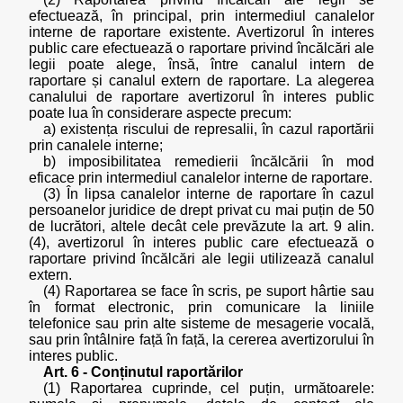
efectuează, în principal, prin intermediul canalelor
interne de raportare existente. Avertizorul în interes
public care efectuează o raportare privind încălcări ale
legii poate alege, însă, între canalul intern de
raportare și canalul extern de raportare. La alegerea
canalului de raportare avertizorul în interes public
poate lua în considerare aspecte precum:
a) existența riscului de represalii, în cazul raportării
prin canalele interne;
b) imposibilitatea remedierii încălcării în mod
eficace prin intermediul canalelor interne de raportare.
(3) În lipsa canalelor interne de raportare în cazul
persoanelor juridice de drept privat cu mai puțin de 50
de lucrători, altele decât cele prevăzute la art. 9 alin.
(4), avertizorul în interes public care efectuează o
raportare privind încălcări ale legii utilizează canalul
extern.
(4) Raportarea se face în scris, pe suport hârtie sau
în format electronic, prin comunicare la liniile
telefonice sau prin alte sisteme de mesagerie vocală,
sau prin întâlnire față în față, la cererea avertizorului în
interes public.
Art. 6 - Conținutul raportărilor
(1) Raportarea cuprinde, cel puțin, următoarele: