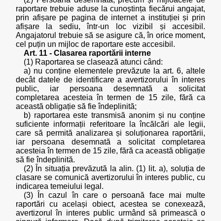
raportare trebuie aduse la cunoștința fiecărui angajat,
prin afișare pe pagina de internet a instituției și prin
afișare la sediu, într-un loc vizibil și accesibil.
Angajatorul trebuie să se asigure că, în orice moment,
cel puțin un mijloc de raportare este accesibil.
Art. 11 - Clasarea raportării interne
(1) Raportarea se clasează atunci când:
a) nu conține elementele prevăzute la art. 6, altele
decât datele de identificare a avertizorului în interes
public, iar persoana desemnată a solicitat
completarea acesteia în termen de 15 zile, fără ca
această obligație să fie îndeplinită;
b) raportarea este transmisă anonim și nu conține
suficiente informații referitoare la încălcări ale legii,
care să permită analizarea și soluționarea raportării,
iar persoana desemnată a solicitat completarea
acesteia în termen de 15 zile, fără ca această obligație
să fie îndeplinită.
(2) În situația prevăzută la alin. (1) lit. a), soluția de
clasare se comunică avertizorului în interes public, cu
indicarea temeiului legal.
(3) În cazul în care o persoană face mai multe
raportări cu același obiect, acestea se conexează,
avertizorul în interes public urmând să primească o