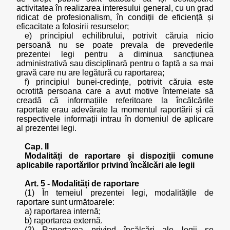
activitatea în realizarea interesului general, cu un grad
ridicat de profesionalism, în condiții de eficiență și
eficacitate a folosirii resurselor;
e) principiul echilibrului, potrivit căruia nicio
persoană nu se poate prevala de prevederile
prezentei legi pentru a diminua sancțiunea
administrativă sau disciplinară pentru o faptă a sa mai
gravă care nu are legătură cu raportarea;
f) principiul bunei-credințe, potrivit căruia este
ocrotită persoana care a avut motive întemeiate să
creadă că informațiile referitoare la încălcările
raportate erau adevărate la momentul raportării și că
respectivele informații intrau în domeniul de aplicare
al prezentei legi.
Cap. II
Modalități de raportare și dispoziții comune
aplicabile raportărilor privind încălcări ale legii
Art. 5 - Modalități de raportare
(1) În temeiul prezentei legi, modalitățile de
raportare sunt următoarele:
a) raportarea internă;
b) raportarea externă.
(2) Raportarea privind încălcări ale legii se