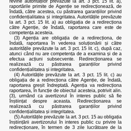
revine autorităților prevăzute la art. 3 pct. 15 lit. a),
raportările primite de Agenție se redirecționează, de
îndată, către acestea, cu păstrarea garanțiilor privind
confidențialitatea și integritatea. Autoritățile prevăzute
la art. 3 pct. 15 lit. a) au obligația de a redirecționa
către Agenție, de îndată, raportarea care este de
competența acesteia.
(3) Agenția are obligația de a redirecționa, de
îndată, raportarea în vederea soluționării și către
autoritățile prevăzute la art. 3 pct. 15 lit. c), după caz,
atunci când nu are competența de a examina și de a
efectua acțiuni subsecvente. Redirecționarea se
realizează cu păstrarea garanțiilor privind
confidențialitatea și integritatea.
(4) Autoritățile prevăzute la art. 3 pct. 15 lit. c) au
obligația de a redirecționa către Agenție, de îndată,
raportarea greșit îndreptată. Agenția va redirecționa
raportarea, în funcție de obiectul acesteia, potrivit alin.
(3), urmând ca avertizorul în interes public să fie
înștiințat despre aceasta. Redirecționarea se
realizează cu păstrarea garanțiilor privind
confidențialitatea și integritatea.
(5) Autoritățile prevăzute la art. 3 pct. 15 au obligația
înștiințării avertizorului în interes public cu privire la
redirecționare, în termen de 3 zile lucrătoare de la