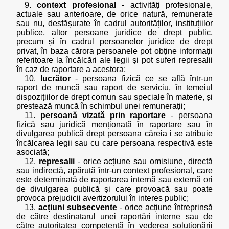
9.
context profesional
- activități profesionale,
actuale sau anterioare, de orice natură, remunerate
sau nu, desfășurate în cadrul autorităților, instituțiilor
publice, altor persoane juridice de drept public,
precum și în cadrul persoanelor juridice de drept
privat, în baza cărora persoanele pot obține informații
referitoare la încălcări ale legii și pot suferi represalii
în caz de raportare a acestora;
10.
lucrător
- persoana fizică ce se află într-un
raport de muncă sau raport de serviciu, în temeiul
dispozițiilor de drept comun sau speciale în materie, și
prestează muncă în schimbul unei remunerații;
11.
persoană vizată prin raportare
- persoana
fizică sau juridică menționată în raportare sau în
divulgarea publică drept persoana căreia i se atribuie
încălcarea legii sau cu care persoana respectivă este
asociată;
12.
represalii
- orice acțiune sau omisiune, directă
sau indirectă, apărută într-un context profesional, care
este determinată de raportarea internă sau externă ori
de divulgarea publică și care provoacă sau poate
provoca prejudicii avertizorului în interes public;
13.
acțiuni subsecvente
- orice acțiune întreprinsă
de către destinatarul unei raportări interne sau de
către autoritatea competentă în vederea soluționării