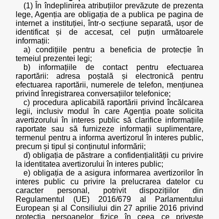
(1) În îndeplinirea atribuțiilor prevăzute de prezenta
lege, Agenția are obligația de a publica pe pagina de
internet a instituției, într-o secțiune separată, ușor de
identificat și de accesat, cel puțin următoarele
informații:
a) condițiile pentru a beneficia de protecție în
temeiul prezentei legi;
b) informațiile de contact pentru efectuarea
raportării: adresa poștală și electronică pentru
efectuarea raportării, numerele de telefon, mențiunea
privind înregistrarea conversațiilor telefonice;
c) procedura aplicabilă raportării privind încălcarea
legii, inclusiv modul în care Agenția poate solicita
avertizorului în interes public să clarifice informațiile
raportate sau să furnizeze informații suplimentare,
termenul pentru a informa avertizorul în interes public,
precum și tipul și conținutul informării;
d) obligația de păstrare a confidențialității cu privire
la identitatea avertizorului în interes public;
e) obligația de a asigura informarea avertizorilor în
interes public cu privire la prelucrarea datelor cu
caracter personal, potrivit dispozițiilor din
Regulamentul (UE) 2016/679 al Parlamentului
European și al Consiliului din 27 aprilie 2016 privind
protecția persoanelor fizice în ceea ce privește