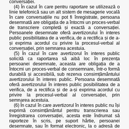
conversației.
(4) În cazul în care pentru raportare se utilizează o
linie telefonică sau un alt sistem de mesagerie vocală
în care conversațiile nu pot fi înregistrate, persoana
desemnată are obligația de a întocmi un proces-verbal
de transcriere completă și exactă a conversației.
Persoanele desemnate oferă avertizorului în interes
public posibilitatea de a verifica, de a rectifica și de a-
și exprima acordul cu privire la procesul-verbal al
conversației, prin semnarea acestuia.
(5) În cazul în care avertizorul în interes public
solicită ca raportarea să aibă loc în prezența
persoanei desemnate, aceasta are obligația de a
întocmi un proces-verbal de consemnare, într-o formă
durabilă și accesibilă, sub rezerva consimțământului
avertizorului în interes public. Persoana desemnată
oferă avertizorului în interes public posibilitatea de a
verifica, de a rectifica și de a-și exprima acordul cu
privire la procesul-verbal al conversației, prin
semnarea acestuia.
(6) În cazul în care avertizorul în interes public nu își
exprimă consimțământul pentru transcrierea sau
înregistrarea conversației, acesta este îndrumat să
raporteze în scris, pe suport hârtie, persoanei
desemnate, sau în format electronic, la o adresă de