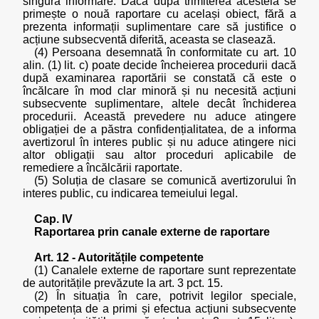
singură informare. Dacă după trimiterea acesteia se
primește o nouă raportare cu același obiect, fără a
prezenta informații suplimentare care să justifice o
acțiune subsecventă diferită, aceasta se clasează.
(4) Persoana desemnată în conformitate cu art. 10
alin. (1) lit. c) poate decide încheierea procedurii dacă
după examinarea raportării se constată că este o
încălcare în mod clar minoră și nu necesită acțiuni
subsecvente suplimentare, altele decât închiderea
procedurii. Această prevedere nu aduce atingere
obligației de a păstra confidențialitatea, de a informa
avertizorul în interes public și nu aduce atingere nici
altor obligații sau altor proceduri aplicabile de
remediere a încălcării raportate.
(5) Soluția de clasare se comunică avertizorului în
interes public, cu indicarea temeiului legal.
Cap. IV
Raportarea prin canale externe de raportare
Art. 12 - Autoritățile competente
(1) Canalele externe de raportare sunt reprezentate
de autoritățile prevăzute la art. 3 pct. 15.
(2) În situația în care, potrivit legilor speciale,
competența de a primi și efectua acțiuni subsecvente