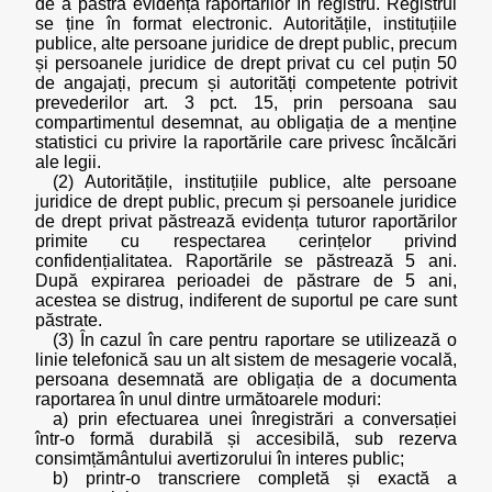
de a păstra evidența raportărilor în registru. Registrul
se ține în format electronic. Autoritățile, instituțiile
publice, alte persoane juridice de drept public, precum
și persoanele juridice de drept privat cu cel puțin 50
de angajați, precum și autorități competente potrivit
prevederilor art. 3 pct. 15, prin persoana sau
compartimentul desemnat, au obligația de a menține
statistici cu privire la raportările care privesc încălcări
ale legii.
(2) Autoritățile, instituțiile publice, alte persoane
juridice de drept public, precum și persoanele juridice
de drept privat păstrează evidența tuturor raportărilor
primite cu respectarea cerințelor privind
confidențialitatea. Raportările se păstrează 5 ani.
După expirarea perioadei de păstrare de 5 ani,
acestea se distrug, indiferent de suportul pe care sunt
păstrate.
(3) În cazul în care pentru raportare se utilizează o
linie telefonică sau un alt sistem de mesagerie vocală,
persoana desemnată are obligația de a documenta
raportarea în unul dintre următoarele moduri:
a) prin efectuarea unei înregistrări a conversației
într-o formă durabilă și accesibilă, sub rezerva
consimțământului avertizorului în interes public;
b) printr-o transcriere completă și exactă a