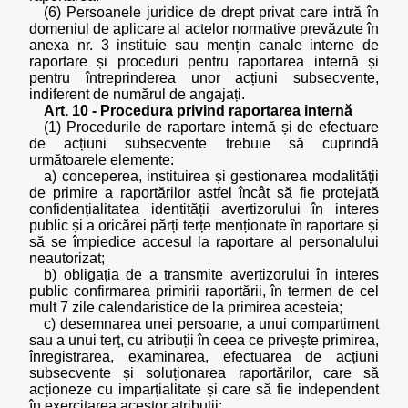
(6) Persoanele juridice de drept privat care intră în
domeniul de aplicare al actelor normative prevăzute în
anexa nr. 3 instituie sau mențin canale interne de
raportare și proceduri pentru raportarea internă și
pentru întreprinderea unor acțiuni subsecvente,
indiferent de numărul de angajați.
Art. 10 - Procedura privind raportarea internă
(1) Procedurile de raportare internă și de efectuare
de acțiuni subsecvente trebuie să cuprindă
următoarele elemente:
a) conceperea, instituirea și gestionarea modalității
de primire a raportărilor astfel încât să fie protejată
confidențialitatea identității avertizorului în interes
public și a oricărei părți terțe menționate în raportare și
să se împiedice accesul la raportare al personalului
neautorizat;
b) obligația de a transmite avertizorului în interes
public confirmarea primirii raportării, în termen de cel
mult 7 zile calendaristice de la primirea acesteia;
c) desemnarea unei persoane, a unui compartiment
sau a unui terț, cu atribuții în ceea ce privește primirea,
înregistrarea, examinarea, efectuarea de acțiuni
subsecvente și soluționarea raportărilor, care să
acționeze cu imparțialitate și care să fie independent
în exercitarea acestor atribuții;