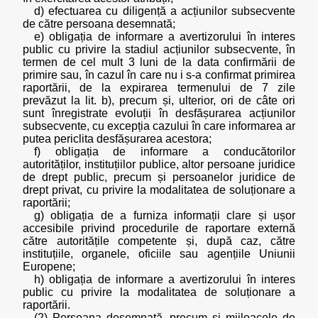
d) efectuarea cu diligență a acțiunilor subsecvente
de către persoana desemnată;
e) obligația de informare a avertizorului în interes
public cu privire la stadiul acțiunilor subsecvente, în
termen de cel mult 3 luni de la data confirmării de
primire sau, în cazul în care nu i s-a confirmat primirea
raportării, de la expirarea termenului de 7 zile
prevăzut la lit. b), precum și, ulterior, ori de câte ori
sunt înregistrate evoluții în desfășurarea acțiunilor
subsecvente, cu excepția cazului în care informarea ar
putea periclita desfășurarea acestora;
f) obligația de informare a conducătorilor
autorităților, instituțiilor publice, altor persoane juridice
de drept public, precum și persoanelor juridice de
drept privat, cu privire la modalitatea de soluționare a
raportării;
g) obligația de a furniza informații clare și ușor
accesibile privind procedurile de raportare externă
către autoritățile competente și, după caz, către
instituțiile, organele, oficiile sau agențiile Uniunii
Europene;
h) obligația de informare a avertizorului în interes
public cu privire la modalitatea de soluționare a
raportării.
(2) Persoana desemnată, precum și mijloacele de