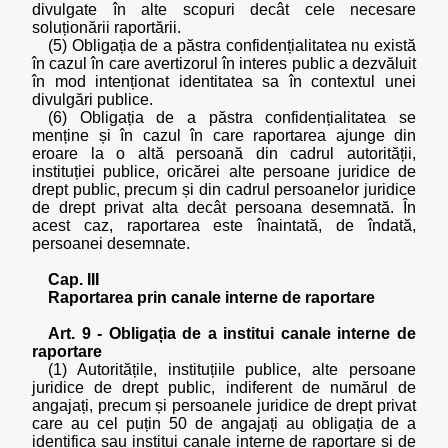
divulgate în alte scopuri decât cele necesare
soluționării raportării.
(5) Obligația de a păstra confidențialitatea nu există
în cazul în care avertizorul în interes public a dezvăluit
în mod intenționat identitatea sa în contextul unei
divulgări publice.
(6) Obligația de a păstra confidențialitatea se
menține și în cazul în care raportarea ajunge din
eroare la o altă persoană din cadrul autorității,
instituției publice, oricărei alte persoane juridice de
drept public, precum și din cadrul persoanelor juridice
de drept privat alta decât persoana desemnată. În
acest caz, raportarea este înaintată, de îndată,
persoanei desemnate.
Cap. III
Raportarea prin canale interne de raportare
Art. 9 - Obligația de a institui canale interne de
raportare
(1) Autoritățile, instituțiile publice, alte persoane
juridice de drept public, indiferent de numărul de
angajați, precum și persoanele juridice de drept privat
care au cel puțin 50 de angajați au obligația de a
identifica sau institui canale interne de raportare și de