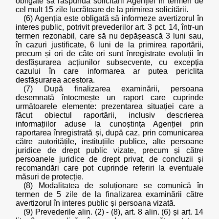
obligate să răspundă solicitării Agenției în termen de
cel mult 15 zile lucrătoare de la primirea solicitării.
(6) Agenția este obligată să informeze avertizorul în
interes public, potrivit prevederilor art. 3 pct. 14, într-un
termen rezonabil, care să nu depășească 3 luni sau,
în cazuri justificate, 6 luni de la primirea raportării,
precum și ori de câte ori sunt înregistrate evoluții în
desfășurarea acțiunilor subsecvente, cu excepția
cazului în care informarea ar putea periclita
desfășurarea acestora.
(7) După finalizarea examinării, persoana
desemnată întocmește un raport care cuprinde
următoarele elemente: prezentarea situației care a
făcut obiectul raportării, inclusiv descrierea
informațiilor aduse la cunoștința Agenției prin
raportarea înregistrată și, după caz, prin comunicarea
către autoritățile, instituțiile publice, alte persoane
juridice de drept public vizate, precum și către
persoanele juridice de drept privat, de concluzii și
recomandări care pot cuprinde referiri la eventuale
măsuri de protecție.
(8) Modalitatea de soluționare se comunică în
termen de 5 zile de la finalizarea examinării către
avertizorul în interes public și persoana vizată.
(9) Prevederile alin. (2) - (8), art. 8 alin. (6) și art. 14