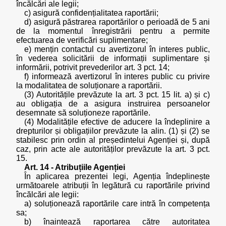
încălcări ale legii;
c) asigură confidențialitatea raportării;
d) asigură păstrarea raportărilor o perioadă de 5 ani
de la momentul înregistrării pentru a permite
efectuarea de verificări suplimentare;
e) mențin contactul cu avertizorul în interes public,
în vederea solicitării de informații suplimentare și
informării, potrivit prevederilor art. 3 pct. 14;
f) informează avertizorul în interes public cu privire
la modalitatea de soluționare a raportării.
(3) Autoritățile prevăzute la art. 3 pct. 15 lit. a) și c)
au obligația de a asigura instruirea persoanelor
desemnate să soluționeze raportările.
(4) Modalitățile efective de aducere la îndeplinire a
drepturilor și obligațiilor prevăzute la alin. (1) și (2) se
stabilesc prin ordin al președintelui Agenției și, după
caz, prin acte ale autorităților prevăzute la art. 3 pct.
15.
Art. 14 - Atribuțiile Agenției
În aplicarea prezentei legi, Agenția îndeplinește
următoarele atribuții în legătură cu raportările privind
încălcări ale legii:
a) soluționează raportările care intră în competența
sa;
b) înaintează raportarea către autoritatea