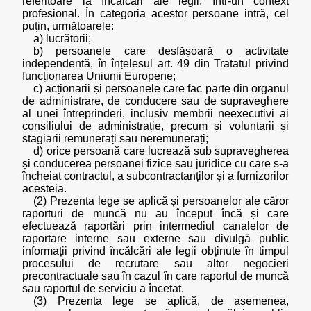
referitoare la încălcări ale legii, într-un context
profesional. În categoria acestor persoane intră, cel
puțin, următoarele:
a) lucrătorii;
b) persoanele care desfășoară o activitate
independentă, în înțelesul art. 49 din Tratatul privind
funcționarea Uniunii Europene;
c) acționarii și persoanele care fac parte din organul
de administrare, de conducere sau de supraveghere
al unei întreprinderi, inclusiv membrii neexecutivi ai
consiliului de administrație, precum și voluntarii și
stagiarii remunerați sau neremunerați;
d) orice persoană care lucrează sub supravegherea
și conducerea persoanei fizice sau juridice cu care s-a
încheiat contractul, a subcontractanților și a furnizorilor
acesteia.
(2) Prezenta lege se aplică și persoanelor ale căror
raporturi de muncă nu au început încă și care
efectuează raportări prin intermediul canalelor de
raportare interne sau externe sau divulgă public
informații privind încălcări ale legii obținute în timpul
procesului de recrutare sau altor negocieri
precontractuale sau în cazul în care raportul de muncă
sau raportul de serviciu a încetat.
(3) Prezenta lege se aplică, de asemenea,