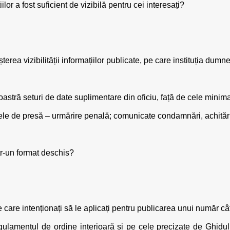
ilor a fost suficient de vizibilă pentru cei interesați?
șterea vizibilității informațiilor publicate, pe care instituția dum
oastră seturi de date suplimentare din oficiu, față de cele mini
tele de presă – urmărire penală; comunicate condamnări, achitări
ntr-un format deschis?
 care intenționați să le aplicați pentru publicarea unui număr c
egulamentul de ordine interioară și pe cele precizate de Ghidu