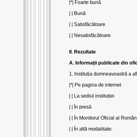
|*| Foarte bună
| | Bună
| | Satisfăcătoare
| | Nesatisfăcătoare
II. Rezultate
A. Informații publicate din ofi
1. Instituția dumneavoastră a af
|*| Pe pagina de internet
| | La sediul instituției
| | În presă
| | În Monitorul Oficial al Român
| | În altă modalitate: