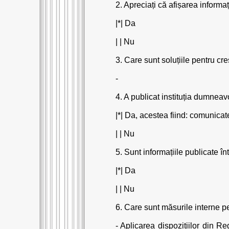
2. Apreciați că afișarea informați
|*| Da
| | Nu
3. Care sunt soluțiile pentru cre
-
4. A publicat instituția dumneav
|*| Da, acestea fiind: comunica
| | Nu
5. Sunt informațiile publicate î
|*| Da
| | Nu
6. Care sunt măsurile interne pe
- Aplicarea dispozițiilor din R