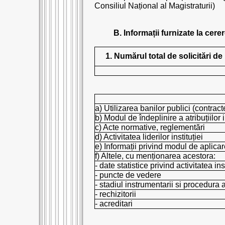
Consiliul Național al Magistraturii)
B. Informații furnizate la cere
1. Numărul total de solicitări de
a) Utilizarea banilor publici (contracte,
b) Modul de îndeplinire a atribuțiilor i
c) Acte normative, reglementări
d) Activitatea liderilor instituției
e) Informații privind modul de aplicar
f) Altele, cu menționarea acestora:
- date statistice privind activitatea inst
- puncte de vedere
- stadiul instrumentarii si procedura
- rechizitorii
- acreditari