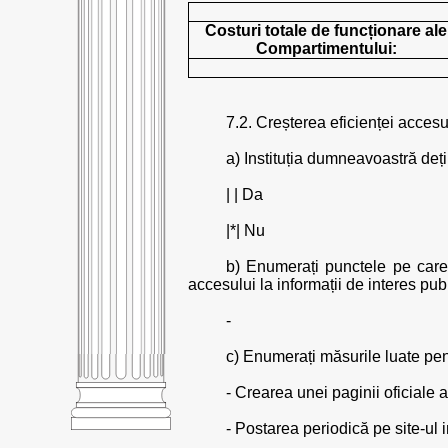
Costuri totale de funcționare ale
Compartimentului:
7.2. Creșterea eficienței accesul
a) Instituția dumneavoastră deți
| | Da
|*| Nu
b) Enumerați punctele pe care 
accesului la informații de interes publ
-
c) Enumerați măsurile luate pent
- Crearea unei paginii oficiale 
- Postarea periodică pe site-ul i