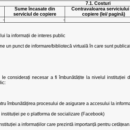
7.1. Costuri
Sume încasate din
Contravaloarea serviciului
serviciul de copiere
copiere (lei/ pagină)
-
-
ui la informații de interes public
ne un punct de informare/bibliotecă virtuală în care sunt publica
le considerați necesar a fi îmbunătățite la nivelul instituției
ic:
ru îmbunătățirea procesului de asigurare a accesului la informaț
a instituției pe o platforma de socializare (Facebook)
nstituției a informațiilor care prezintă importanță pentru cetățean