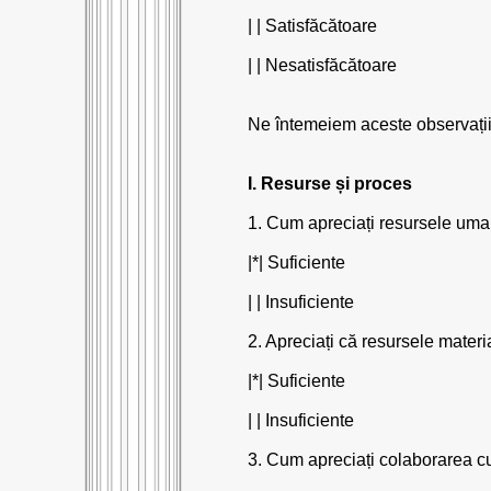
| | Satisfăcătoare
| | Nesatisfăcătoare
Ne întemeiem aceste observații 
I. Resurse și proces
1. Cum apreciați resursele umane
|*| Suficiente
| | Insuficiente
2. Apreciați că resursele materia
|*| Suficiente
| | Insuficiente
3. Cum apreciați colaborarea cu 