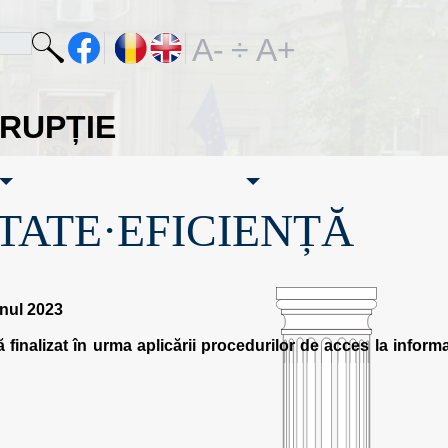
A-
÷
A+
ORUPȚIE
TATE·EFICIENȚĂ
anul 2023
 finalizat în urma aplicării procedurilor de acces la informa