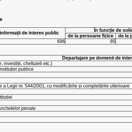
re
În funcție de soli
 informații de interes public
de la persoane fizice
de la 
696
85
Departajare pe domenii de inte
 investiții, cheltuieli etc.)
nstituției publice
e a Legii nr. 544/2001, cu modificările și completările ulterioare
itutiei
 anchetelor penale