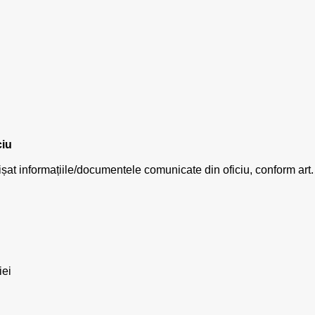
ciu
ișat informațiile/documentele comunicate din oficiu, conform art.
iei