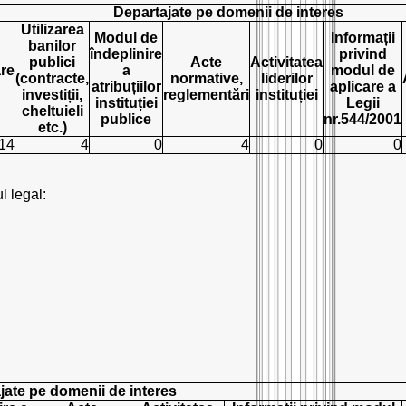
Departajate pe domenii de interes
Utilizarea
Modul de
Informații
banilor
îndeplinire
privind
publici
Acte
Activitatea
re
a
modul de
(contracte,
normative,
liderilor
atribuțiilor
aplicare a
investiții,
reglementări
instituției
instituției
Legii
cheltuieli
publice
nr.544/2001
etc.)
14
4
0
4
0
0
l legal:
jate pe domenii de interes