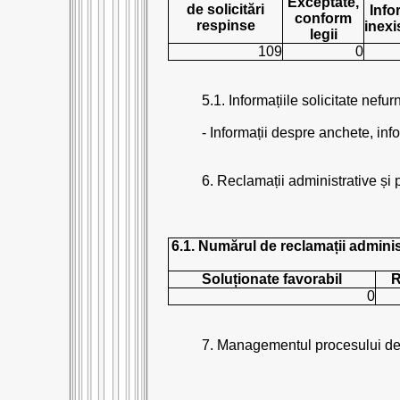
Exceptate,
de solicitări
Info
conform
respinse
inexi
legii
109
0
5.1. Informațiile solicitate nef
- Informații despre anchete, info
6. Reclamații administrative și 
6.1. Numărul de reclamații administ
Soluționate favorabil
R
0
7. Managementul procesului de 