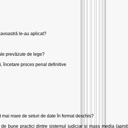
neavoastră le-au aplicat?
male prevăzute de lege?
, încetare proces penal definitive
ât mai mare de seturi de date în format deschis?
l de bune practici dintre sistemul judiciar și mass media (apro