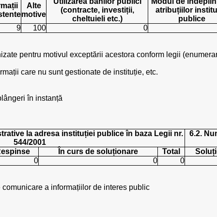
Utilizarea banilor publici
Modul de îndeplin
rmații
Alte
(contracte, investiții,
atribuțiilor institu
stente
motive
cheltuieli etc.)
publice
9
100
0
urnizate pentru motivul exceptării acestora conform legii (enumera
rmații care nu sunt gestionate de instituție, etc.
plângeri în instanță
rative la adresa instituției publice în baza Legii nr.
6.2. Num
544/2001
espinse
În curs de soluționare
Total
Soluți
0
0
0
comunicare a informațiilor de interes public