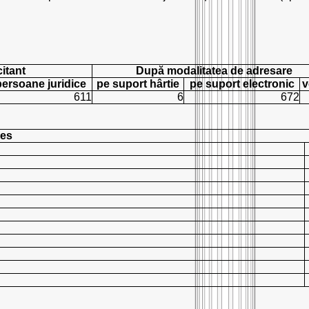
citant
După modalitatea de adresare
persoane juridice
pe suport hârtie
pe suport electronic
v
611
6
672
res