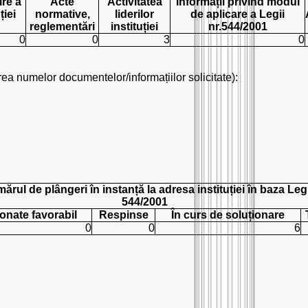
ire a
Acte
Activitatea
Informații privind modul
ției
normative,
liderilor
de aplicare a Legii
reglementări
instituției
nr.544/2001
0
0
3
0
rea numelor documentelor/informațiilor solicitate):
ărul de plângeri în instanță la adresa instituției în baza Legi
544/2001
onate favorabil
Respinse
În curs de soluționare
0
0
6