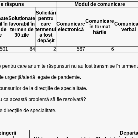
de răspuns
Modul de comunicare
Solicitări
nate
Soluționate
pentru
Comunicare
l în
favorabil în
care
Comunicare
Comunica
în format
 de
termen de
termenul
electronică
verbal
hârtie
e
30 zile
a fost
depășit
501
84
2
567
6
e pentru care anumite răspunsuri nu au fost transmise în termenu
de urgență/alertă legate de pandemie.
punsurilor de la direcțiile de specialitate.
ru ca această problemă să fie rezolvată?
 direcțiile de specialitate.
pingerii
Departa