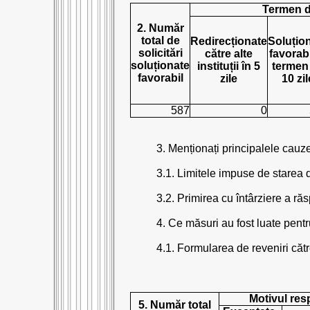
Termen 
2. Număr
total de
Redirecționate
Soluțio
solicitări
către alte
favorabi
soluționate
instituții în 5
termen
favorabil
zile
10 zil
587
0
3. Menționați principalele cauz
3.1. Limitele impuse de starea 
3.2. Primirea cu întârziere a răs
4. Ce măsuri au fost luate pent
4.1. Formularea de reveniri către
Motivul res
5. Număr total