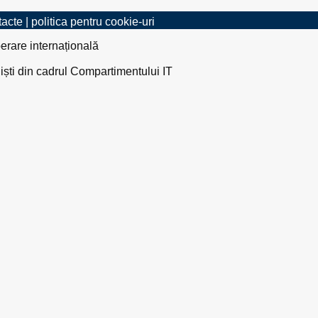
tacte
|
politica pentru cookie-uri
erare internațională
liști din cadrul Compartimentului IT