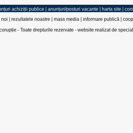
nțuri achiziții publice
|
anunțuri/posturi vacante
|
harta site
|
con
 noi
|
rezultatele noastre
|
mass media
|
informare publică
|
coop
rupție - Toate drepturile rezervate - website realizat de specia