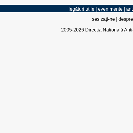
legături utile
|
evenimente
|
anu
sesizați-ne
|
despre
2005-2026 Direcția Națională Antico