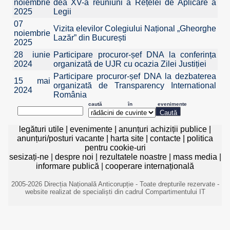
noiembrie
dea XV-a reuniuni a Rețelei de Aplicare a
2025
Legii
07
Vizita elevilor Colegiului Național „Gheorghe
noiembrie
Lazăr” din București
2025
28 iunie
Participare procuror-șef DNA la conferința
2024
organizată de UJR cu ocazia Zilei Justiției
Participare procuror-șef DNA la dezbaterea
15 mai
organizată de Transparency International
2024
România
caută în evenimente
legături utile
|
evenimente
|
anunțuri achiziții publice
|
anunțuri/posturi vacante
|
harta site
|
contacte
|
politica
pentru cookie-uri
sesizați-ne
|
despre noi
|
rezultatele noastre
|
mass media
|
informare publică
|
cooperare internațională
2005-2026 Direcția Națională Anticorupție - Toate drepturile rezervate -
website realizat de specialiști din cadrul Compartimentului IT