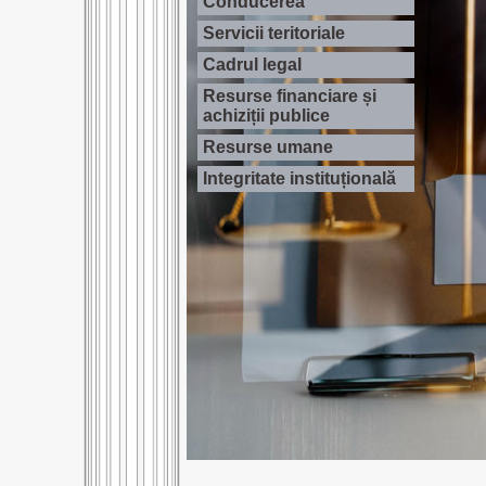
Conducerea
Servicii teritoriale
Cadrul legal
Resurse financiare și
achiziții publice
Resurse umane
Integritate instituțională