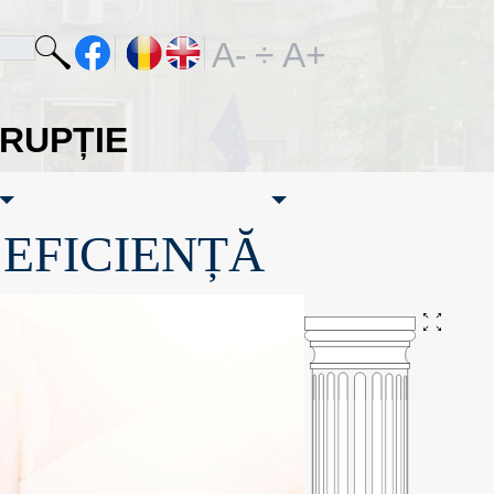
A-
÷
A+
ORUPȚIE
·EFICIENȚĂ