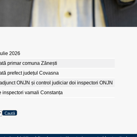
iulie 2026
cată primar comuna Zănești
cată prefect județul Covasna
 adjunct ONJN și control judiciar doi inspectori ONJN
e inspectori vamali Constanța