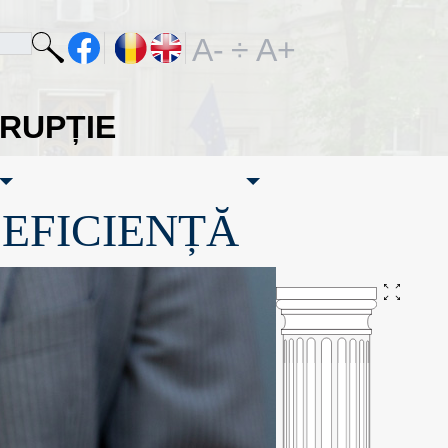
A-
÷
A+
ORUPȚIE
·EFICIENȚĂ