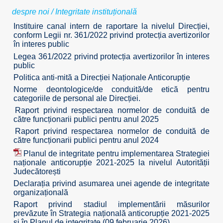
despre noi
/
Integritate instituțională
Instituire canal intern de raportare la nivelul Direcției,
conform Legii nr. 361/2022 privind protecția avertizorilor
în interes public
Legea 361/2022 privind protecția avertizorilor în interes
public
Politica anti-mită a Direcției Naționale Anticorupție
Norme deontologice/de conduită/de etică pentru
categoriile de personal ale Direcției.
Raport privind respectarea normelor de conduită de
către funcționarii publici pentru anul 2025
Raport privind respectarea normelor de conduită de
către funcționarii publici pentru anul 2024
Planul de integritate pentru implementarea Strategiei
naționale anticorupție 2021-2025 la nivelul Autorității
Judecătorești
Declarația privind asumarea unei agende de integritate
organizațională
Raport privind stadiul implementării măsurilor
prevăzute în Strategia națională anticorupție 2021-2025
și în Planul de integritate (09 februarie 2026)