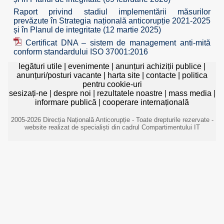
Raport privind stadiul implementării măsurilor
prevăzute în Strategia națională anticorupție 2021-2025
și în Planul de integritate (12 martie 2025)
Certificat DNA – sistem de management anti-mită
conform standardului ISO 37001:2016
legături utile
|
evenimente
|
anunțuri achiziții publice
|
anunțuri/posturi vacante
|
harta site
|
contacte
|
politica
pentru cookie-uri
sesizați-ne
|
despre noi
|
rezultatele noastre
|
mass media
|
informare publică
|
cooperare internațională
2005-2026 Direcția Națională Anticorupție - Toate drepturile rezervate -
website realizat de specialiști din cadrul Compartimentului IT