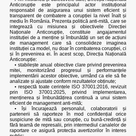
Anticorupție este principalul actor instituțional
responsabil de asigurarea unui sistem eficient și
transparent de combatere a corupției la nivel înalt și
mediu în România. Prezenta politică anti-mită, care se
integrează cu misiunea și obiectivele Direcției
Naționale Anticorupție, constituie angajamentul
instituției de a menține și îmbunătăți un set de acțiuni
de management care să consolideze imaginea
instituției ca model, nu doar în combaterea corupției, ci
și în prevenirea ei. În acest scop, Direcția Națională
Anticorupție:
• stabilește anual obiective clare privind prevenirea
mitei, monitorizând progresul și performanțele
implementării acestor obiective, urmând ca ele să fie
analizate și ajustate conform rezultatelor obținute;
• respectă toate cerințele ISO 37001:2016, revizuit
prin ISO 37001:2025, privind implementarea,
menținerea și îmbunătățirea continuă a unui sistem
eficient de management anti-mită;
• își încurajează personalul, colaboratorii și
partenerii să raporteze în mod confidențial orice
suspiciune de mită sau corupție, cu bună-credință și
fără teamă de represalii, prin intermediul canalelor de
raportare ce asigură protecția avertizorilor în interes
public;