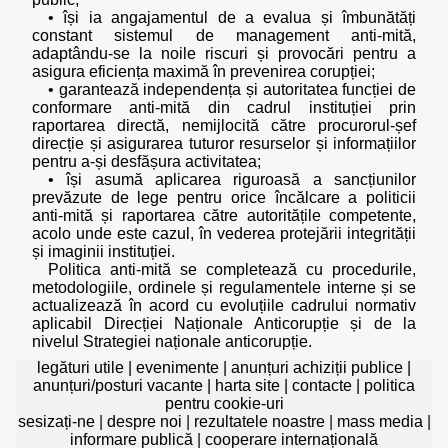
• își ia angajamentul de a evalua și îmbunătăți
constant sistemul de management anti-mită,
adaptându-se la noile riscuri și provocări pentru a
asigura eficiența maximă în prevenirea corupției;
• garantează independența și autoritatea funcției de
conformare anti-mită din cadrul instituției prin
raportarea directă, nemijlocită către procurorul-șef
direcție și asigurarea tuturor resurselor și informațiilor
pentru a-și desfășura activitatea;
• își asumă aplicarea riguroasă a sancțiunilor
prevăzute de lege pentru orice încălcare a politicii
anti-mită și raportarea către autoritățile competente,
acolo unde este cazul, în vederea protejării integrității
și imaginii instituției.
Politica anti-mită se completează cu procedurile,
metodologiile, ordinele și regulamentele interne și se
actualizează în acord cu evoluțiile cadrului normativ
aplicabil Direcției Naționale Anticorupție și de la
nivelul Strategiei naționale anticorupție.
legături utile
|
evenimente
|
anunțuri achiziții publice
|
anunțuri/posturi vacante
|
harta site
|
contacte
|
politica
pentru cookie-uri
sesizați-ne
|
despre noi
|
rezultatele noastre
|
mass media
|
informare publică
|
cooperare internațională