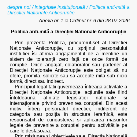
despre noi
/
Integritate instituțională
/ Politica anti-mită a
Direcției Naționale Anticorupție
Anexa nr. 1
la
Ordinul nr. 6 din 28.07.2026
Politica anti-mită a Direcției Naționale Anticorupție
Prin prezenta Politică, procurorul-șef al Direcției
Naționale Anticorupție, cu sprijinul personalului
instituției își afirmă angajamentul de a menține un
sistem de toleranță zero față de orice formă de
corupție. Orice angajat, colaborator sau partener al
Direcției Naționale Anticorupție este obligat să nu
ofere, promită, solicite sau să accepte mită sub nicio
formă, direct sau indirect.
Principiul legalității guvernează întreaga activitate a
Direcției Naționale Anticorupție, acțiunile sale fiind
întotdeauna aliniate legislației naționale și
internaționale privind prevenirea corupției. Din acest
motiv, întreg personalul direcției, indiferent de
categoria sau poziția în structura ierarhică, este
responsabil de cunoașterea și aplicarea măsurilor
legale de prevenire a corupției pentru activitățile pe
care le desfășoară.
Prin misiunea și obiectivele sale, Direcția Națională