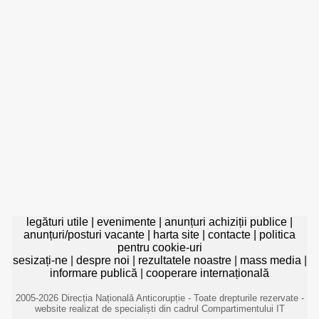
legături utile
|
evenimente
|
anunțuri achiziții publice
|
anunțuri/posturi vacante
|
harta site
|
contacte
|
politica
pentru cookie-uri
sesizați-ne
|
despre noi
|
rezultatele noastre
|
mass media
|
informare publică
|
cooperare internațională
2005-2026 Direcția Națională Anticorupție - Toate drepturile rezervate -
website realizat de specialiști din cadrul Compartimentului IT