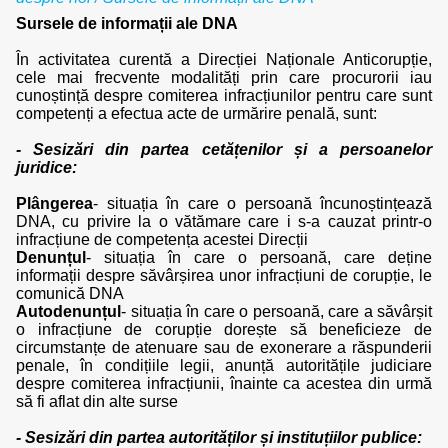
Sursele de informații ale DNA
În activitatea curentă a Direcției Naționale Anticorupție,
cele mai frecvente modalități prin care procurorii iau
cunoștință despre comiterea infracțiunilor pentru care sunt
competenți a efectua acte de urmărire penală, sunt:
- Sesizări din partea cetățenilor și a persoanelor
juridice:
Plângerea
- situația în care o persoană încunoștințează
DNA, cu privire la o vătămare care i s-a cauzat printr-o
infracțiune de competența acestei Direcții
Denunțul
- situația în care o persoană, care deține
informații despre săvârșirea unor infracțiuni de corupție, le
comunică DNA
Autodenunțul
- situația în care o persoană, care a săvârșit
o infracțiune de corupție dorește să beneficieze de
circumstanțe de atenuare sau de exonerare a răspunderii
penale, în condițiile legii, anunță autoritățile judiciare
despre comiterea infracțiunii, înainte ca acestea din urmă
să fi aflat din alte surse
- Sesizări din partea autorităților și instituțiilor publice: