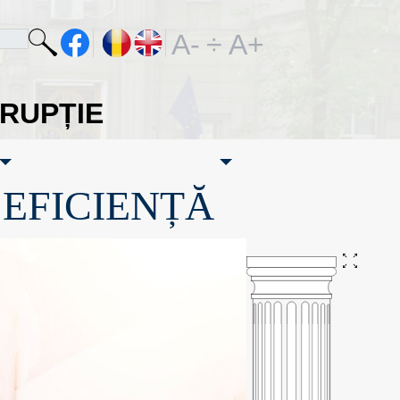
A-
÷
A+
ORUPȚIE
·EFICIENȚĂ