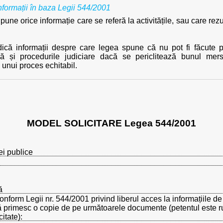
informații în baza Legii 544/2001
une orice informație care se referă la activitățile, sau care rezult
adică informații despre care legea spune că nu pot fi făcute 
ală și procedurile judiciare dacă se periclitează bunul mer
 unui proces echitabil.
MODEL SOLICITARE Legea 544/2001
ei publice
ă
nform Legii nr. 544/2001 privind liberul acces la informațiile de 
să primesc o copie de pe următoarele documente (petentul este 
itate):