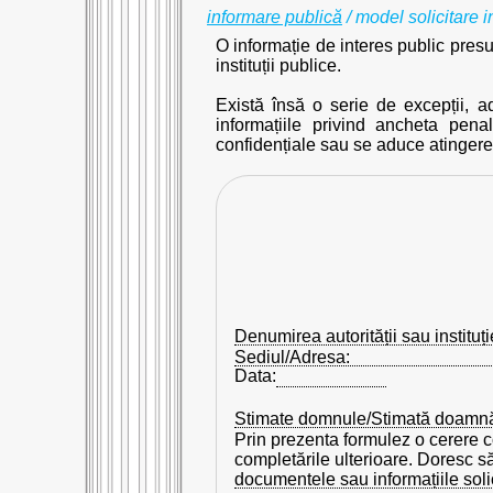
informare publică
/ model solicitare 
O informație de interes public presup
instituții publice.
Există însă o serie de excepții, 
informațiile privind ancheta pen
confidențiale sau se aduce atingere
Denumirea autorității sau instituți
Sediul/Adresa:
Data:
Stimate domnule/Stimată doamn
Prin prezenta formulez o cerere co
completările ulterioare. Doresc 
documentele sau informațiile solic