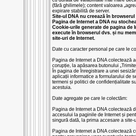
(fără ghilimele); content valoarea „agre
expirare stabilită de server.
Site-ul DNA nu creează în browserul d
Pagina de Internet a DNA nu stocheaz
Cookie-urile generate de pagina de I
execute în browserul dvs. și nu memor
site-uri de Internet.
Date cu caracter personal pe care le c
Pagina de Internet a DNA colectează adr
corupție, la apăsarea butonului „Trimit
În pagina de înregistrare a unei sesiză
aplicații informatice a formularului de 
termeni și politici de confidențialitate s
acestuia.
Date agregate pe care le colectăm:
Pagina de Internet a DNA colectează de
accesului la paginile de Internet și pe
singură dată, la prima accesare a site-
Pagina de Internet a DNA colectează cuvi