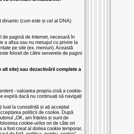
ut dinamic (cum este și cel al DNA)
ul de pagină de Internet, necesară în
e a afișa sau nu mesajul cu privire la
ntate pe site (ex. meniuri). Această
 este folosit de către serverele de pagini
e alt site) sau dezactivării complete a
ntent - valoarea propriu-zisă a cookie-
ie expiră dacă nu continuați să navigați
 luat la cunoștință și ați acceptat
 acceptarea politicii de cookie. După
butonul „OK, am înțeles și sunt de
olosirea cookie-urilor ori de câte ori
 a fost creat al doilea cookie temporar,
zul de față „politica_pentru_cookie”