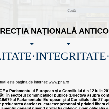
IRECȚIA NAȚIONALĂ ANTIC
ITATE·INTEGRITATE
 virtual este pagina de Internet: www.pna.ro
CE a Parlamentului European și a Consiliului din 12 iulie 20
ății în sectorul comunicațiilor publice (Directiva asupra confi
6/679 al Parlamentului European și al Consiliului din 27 apri
 prelucrarea datelor cu caracter personal și privind libera ci
lamentul general privind protecția datelor) avem obligația 