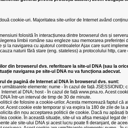
ouă cookie-uri. Majoritatea site-urilor de Internet având conțin
mensiuni folosită în interacțiunea dintre browserul dvs și server
. alegerea limbii române sau engleze sau memorarea preferinței d
te și la navigarea cu ajutorul controalelor Ajax care sunt impleme
auza naturii fără stare (eng. stateless) a protocolului http, care
ilor din browserul dvs. referitoare la site-ul DNA (sau la oric
situație navigarea pe site-ul DNA nu va funcționa adecvat.
rul de pagină de Internet al DNA în browserul dvs. sunt:
ne următoarele elemente: nume - în cazul de față JSESSIONID; co
 Internet al DNA; host - în cazul de față www.pna.ro. Acest cook
 DNA într-un interval de timp de 30 de minute.
iticii de folosire a cookie-urilor. Acesta memorează faptul că ați
ilor. Acest cookie este temporar și va expira la 180 de zile de la
solicita din nou acceptarea politicii de cookie. Dacă nu apăsați 
lea cookie. În această situație, site-ul va afișa mesajul legat de f
nte ale site-ului DNA și acest lucru poate fi deranjant, de aceea
ât sesiunea. Acest cookie are următoarele elemente: nume - în ca