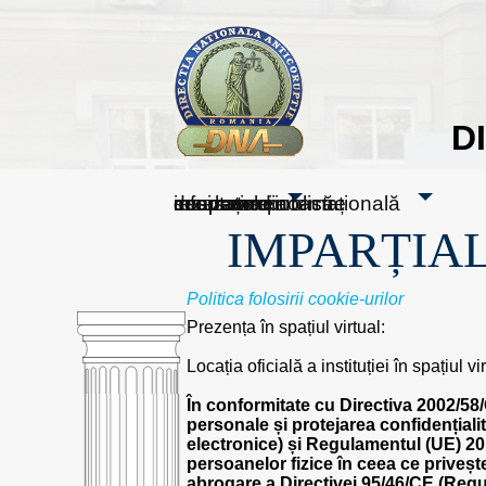
D
sesizați-ne
despre noi
rezultatele noastre
mass media
informare publică
cooperare internațională
IMPARȚIAL
Politica folosirii cookie-urilor
Prezența în spațiul virtual:
Locația oficială a instituției în spațiul
În conformitate cu Directiva 2002/58/
personale și protejarea confidențialit
electronice) și Regulamentul (UE) 201
persoanelor fizice în ceea ce privește
abrogare a Directivei 95/46/CE (Regu