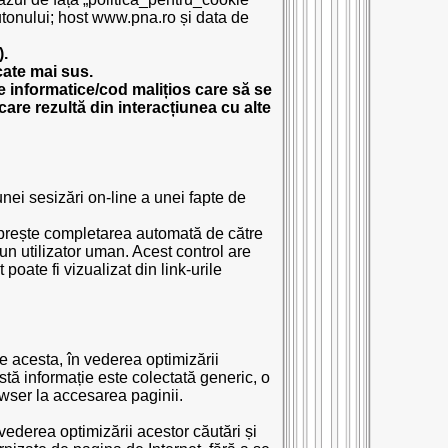
butonului; host www.pna.ro și data de
).
cate mai sus.
 informatice/cod malițios care să se
are rezultă din interacțiunea cu alte
nei sesizări on-line a unei fapte de
 oprește completarea automată de către
un utilizator uman. Acest control are
poate fi vizualizat din link-urile
 acesta, în vederea optimizării
tă informație este colectată generic, o
owser la accesarea paginii.
vederea optimizării acestor căutări și