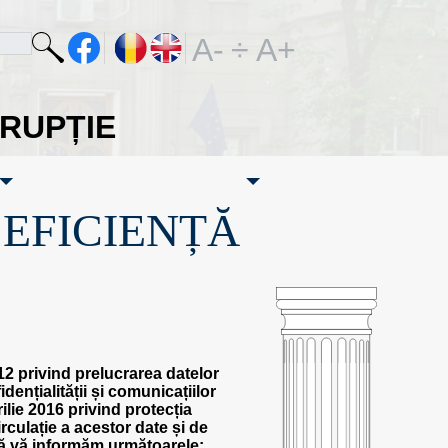
A-
÷
A+
ORUPȚIE
·EFICIENȚĂ
12 privind prelucrarea datelor
dențialității și comunicațiilor
lie 2016 privind protecția
rculație a acestor date și de
să vă informăm următoarele: