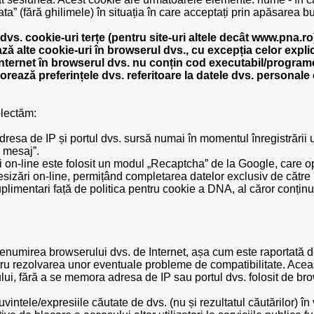
ata” (fără ghilimele) în situația în care acceptați prin apăsarea 
vs. cookie-uri terțe (pentru site-uri altele decât www.pna.ro
ă alte cookie-uri în browserul dvs., cu excepția celor expli
nternet în browserul dvs. nu conțin cod executabil/programe
ează preferințele dvs. referitoare la datele dvs. personale c
olectăm:
esa de IP și portul dvs. sursă numai în momentul înregistrării u
e mesaj”.
ri on-line este folosit un modul „Recaptcha” de la Google, care
sesizări on-line, permițând completarea datelor exclusiv de către 
uplimentari față de politica pentru cookie a DNA, al căror conținut 
numirea browserului dvs. de Internet, așa cum este raportată de
ntru rezolvarea unor eventuale probleme de compatibilitate. Aceas
ului, fără a se memora adresa de IP sau portul dvs. folosit de br
ntele/expresiile căutate de dvs. (nu și rezultatul căutărilor) în 