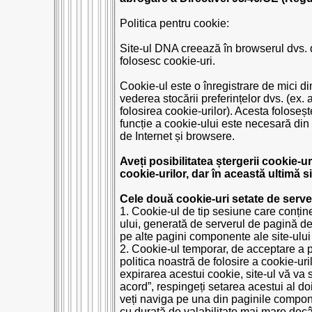
Politica pentru cookie:
Site-ul DNA creează în browserul dvs. d
folosesc cookie-uri.
Cookie-ul este o înregistrare de mici di
vederea stocării preferințelor dvs. (ex
folosirea cookie-urilor). Acesta foloseș
funcție a cookie-ului este necesară din c
de Internet și browsere.
Aveți posibilitatea ștergerii cookie-ur
cookie-urilor, dar în această ultimă 
Cele două cookie-uri setate de serve
1. Cookie-ul de tip sesiune care conți
ului, generată de serverul de pagină de
pe alte pagini componente ale site-ului
2. Cookie-ul temporar, de acceptare a pol
politica noastră de folosire a cookie-ur
expirarea acestui cookie, site-ul vă va 
acord”, respingeți setarea acestui al doi
veți naviga pe una din paginile compone
cu durată de valabilitate mai mare dec