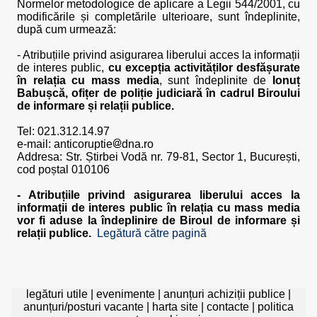
Normelor metodologice de aplicare a Legii 544/2001, cu
modificările și completările ulterioare, sunt îndeplinite,
după cum urmează:
- Atribuțiile privind asigurarea liberului acces la informații
de interes public,
cu excepția activităților desfășurate
în relația cu mass media
, sunt îndeplinite de
Ionuț
Babușcă, ofițer de poliție judiciară în cadrul Biroului
de informare și relații publice.
Tel: 021.312.14.97
e-mail:
anticoruptie
dna.ro
Addresa: Str. Știrbei Vodă nr. 79-81, Sector 1, București,
cod poștal 010106
- Atribuțiile privind asigurarea liberului acces la
informații de interes public în relația cu mass media
vor fi aduse la îndeplinire de Biroul de informare și
relații publice.
Legătură către pagină
legături utile
|
evenimente
|
anunțuri achiziții publice
|
anunțuri/posturi vacante
|
harta site
|
contacte
|
politica