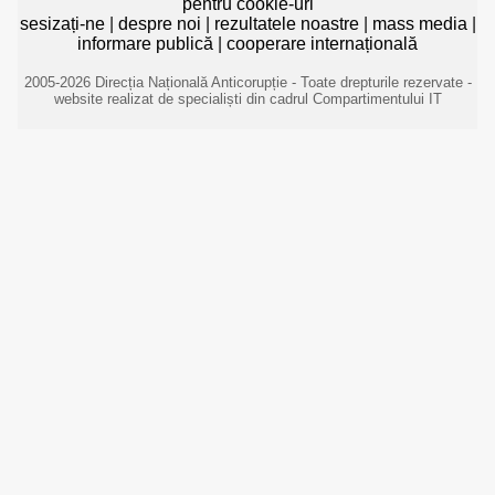
pentru cookie-uri
sesizați-ne
|
despre noi
|
rezultatele noastre
|
mass media
|
informare publică
|
cooperare internațională
2005-2026 Direcția Națională Anticorupție - Toate drepturile rezervate -
website realizat de specialiști din cadrul Compartimentului IT