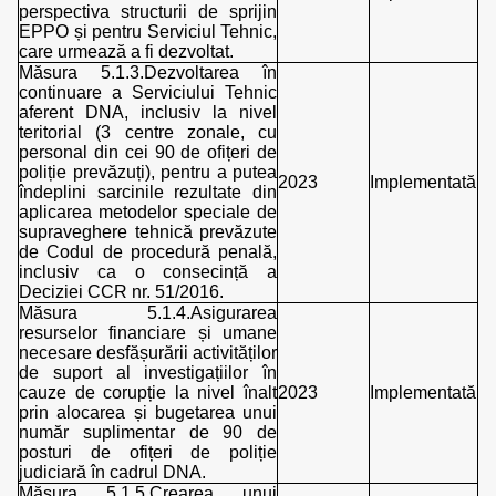
perspectiva structurii de sprijin
EPPO și pentru Serviciul Tehnic,
care urmează a fi dezvoltat.
Măsura 5.1.3.Dezvoltarea în
continuare a Serviciului Tehnic
aferent DNA, inclusiv la nivel
teritorial (3 centre zonale, cu
personal din cei 90 de ofițeri de
poliție prevăzuți), pentru a putea
2023
Implementată
îndeplini sarcinile rezultate din
aplicarea metodelor speciale de
supraveghere tehnică prevăzute
de Codul de procedură penală,
inclusiv ca o consecință a
Deciziei CCR nr. 51/2016.
Măsura 5.1.4.Asigurarea
resurselor financiare și umane
necesare desfășurării activităților
de suport al investigațiilor în
cauze de corupție la nivel înalt
2023
Implementată
prin alocarea și bugetarea unui
număr suplimentar de 90 de
posturi de ofițeri de poliție
judiciară în cadrul DNA.
Măsura 5.1.5.Crearea unui