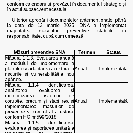
conform calendarului prevăzut în documentul strategic și
în actul subsecvent acestuia.
Ulterior aprobării documentelor antemenționate, până
la data de 12 martie 2025, DNA a implementat
majoritatea măsurilor preventive stabilite în
responsabilitate, după cum urmează:
Măsuri preventive SNA
Termen
Status
Măsura 1.1.3. Evaluarea anuală
a modului de implementare a
planului și adaptarea acestuia la
Anual
Implementată
riscurile și vulnerabilitățile nou
apărute.
Măsura 1.1.4. Identificarea,
analizarea, evaluarea și
monitorizarea riscurilor de
corupție, precum și stabilirea și
Anual
Implementată
implementarea măsurilor de
prevenire și control al acestora,
conform HG nr.599/2018.
Măsura 1.1.5. Identificarea,
evaluarea și raportarea unitară a