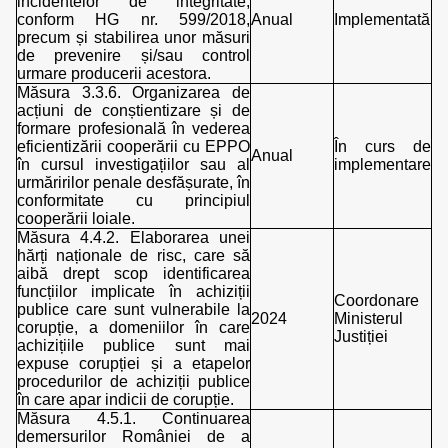
incidentelor de integritate,
conform HG nr. 599/2018,
Anual
Implementată
precum și stabilirea unor măsuri
de prevenire și/sau control
urmare producerii acestora.
Măsura 3.3.6. Organizarea de
acțiuni de conștientizare și de
formare profesională în vederea
eficientizării cooperării cu EPPO
În curs de
Anual
în cursul investigațiilor sau al
implementare
urmăririlor penale desfășurate, în
conformitate cu principiul
cooperării loiale.
Măsura 4.4.2. Elaborarea unei
hărți naționale de risc, care să
aibă drept scop identificarea
funcțiilor implicate în achiziții
Coordonare
publice care sunt vulnerabile la
2024
Ministerul
corupție, a domeniilor în care
Justiției
achizițiile publice sunt mai
expuse corupției și a etapelor
procedurilor de achiziții publice
în care apar indicii de corupție.
Măsura 4.5.1. Continuarea
demersurilor României de a