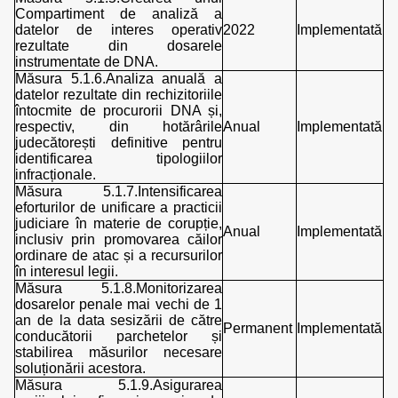
Compartiment de analiză a
datelor de interes operativ
2022
Implementată
rezultate din dosarele
instrumentate de DNA.
Măsura 5.1.6.Analiza anuală a
datelor rezultate din rechizitoriile
întocmite de procurorii DNA și,
respectiv, din hotărârile
Anual
Implementată
judecătorești definitive pentru
identificarea tipologiilor
infracționale.
Măsura 5.1.7.Intensificarea
eforturilor de unificare a practicii
judiciare în materie de corupție,
Anual
Implementată
inclusiv prin promovarea căilor
ordinare de atac și a recursurilor
în interesul legii.
Măsura 5.1.8.Monitorizarea
dosarelor penale mai vechi de 1
an de la data sesizării de către
Permanent
Implementată
conducătorii parchetelor și
stabilirea măsurilor necesare
soluționării acestora.
Măsura 5.1.9.Asigurarea