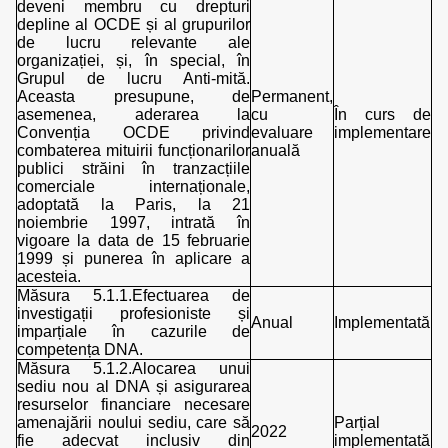
deveni membru cu drepturi
depline al OCDE și al grupurilor
de lucru relevante ale
organizației, și, în special, în
Grupul de lucru Anti-mită.
Aceasta presupune, de
Permanent,
asemenea, aderarea la
cu
În curs de
Convenția OCDE privind
evaluare
implementare
combaterea mituirii funcționarilor
anuală
publici străini în tranzacțiile
comerciale internaționale,
adoptată la Paris, la 21
noiembrie 1997, intrată în
vigoare la data de 15 februarie
1999 și punerea în aplicare a
acesteia.
Măsura 5.1.1.Efectuarea de
investigații profesioniste și
Anual
Implementată
imparțiale în cazurile de
competența DNA.
Măsura 5.1.2.Alocarea unui
sediu nou al DNA și asigurarea
resurselor financiare necesare
amenajării noului sediu, care să
Parțial
2022
fie adecvat inclusiv din
implementată