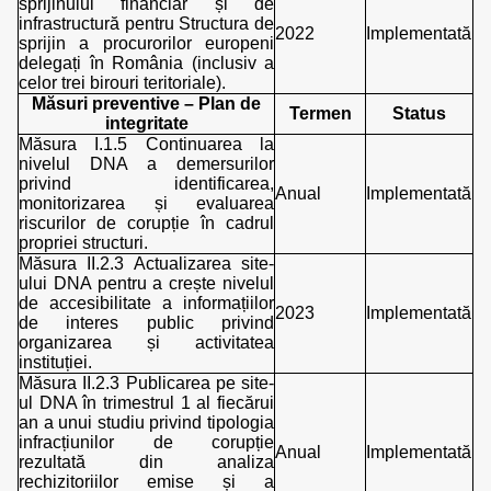
sprijinului financiar și de
infrastructură pentru Structura de
2022
Implementată
sprijin a procurorilor europeni
delegați în România (inclusiv a
celor trei birouri teritoriale).
Măsuri preventive – Plan de
Termen
Status
integritate
Măsura I.1.5 Continuarea la
nivelul DNA a demersurilor
privind identificarea,
Anual
Implementată
monitorizarea și evaluarea
riscurilor de corupție în cadrul
propriei structuri.
Măsura II.2.3 Actualizarea site-
ului DNA pentru a crește nivelul
de accesibilitate a informațiilor
2023
Implementată
de interes public privind
organizarea și activitatea
instituției.
Măsura II.2.3 Publicarea pe site-
ul DNA în trimestrul 1 al fiecărui
an a unui studiu privind tipologia
infracțiunilor de corupție
Anual
Implementată
rezultată din analiza
rechizitoriilor emise și a