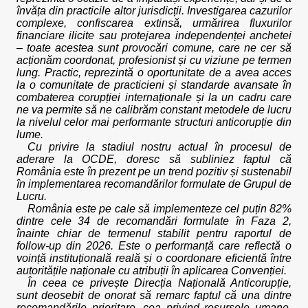
învăța din practicile altor jurisdicții. Investigarea cazurilor
complexe, confiscarea extinsă, urmărirea fluxurilor
financiare ilicite sau protejarea independenței anchetei
– toate acestea sunt provocări comune, care ne cer să
acționăm coordonat, profesionist și cu viziune pe termen
lung. Practic, reprezintă o oportunitate de a avea acces
la o comunitate de practicieni și standarde avansate în
combaterea corupției internaționale și la un cadru care
ne va permite să ne calibrăm constant metodele de lucru
la nivelul celor mai performante structuri anticorupție din
lume.
Cu privire la stadiul nostru actual în procesul de
aderare la OCDE, doresc să subliniez faptul că
România este în prezent pe un trend pozitiv și sustenabil
în implementarea recomandărilor formulate de Grupul de
Lucru.
România este pe cale să implementeze cel puțin 82%
dintre cele 34 de recomandări formulate în Faza 2,
înainte chiar de termenul stabilit pentru raportul de
follow-up din 2026. Este o performanță care reflectă o
voință instituțională reală și o coordonare eficientă între
autoritățile naționale cu atribuții în aplicarea Convenției.
În ceea ce privește Direcția Națională Anticorupție,
sunt deosebit de onorat să remarc faptul că una dintre
recomandările prioritare, cea privind resursele umane,