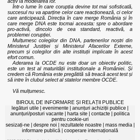
activ la modelarea lor.
Într-o lume în care corupția devine tot mai sofisticată,
succesul nu va aparține celor care reacționează, ci celor
care anticipează. Direcția în care merge România și în
care merge DNA este tocmai aceasta: spre o abordare
pro-activă, dincolo de cea standard, reactivă, a
problemei corupției.
Mulțumesc colegilor din DNA, partenerilor noștri din
Ministerul Justiției și Ministerul Afacerilor Externe,
precum și colegilor din alte instituții implicate în acest
efort comun.
Aderarea la OCDE nu este doar un obiectiv politic,
este un test al maturității instituționale a României. Și
credem că România este pregătită să treacă acest test și
să intre în clubul select al statelor membre OCDE.
Vă mulțumesc.
BIROUL DE INFORMARE ȘI RELAȚII PUBLICE
legături utile
|
evenimente
|
anunțuri achiziții publice
|
anunțuri/posturi vacante
|
harta site
|
contacte
|
politica
pentru cookie-uri
sesizați-ne
|
despre noi
|
rezultatele noastre
|
mass media
|
informare publică
|
cooperare internațională