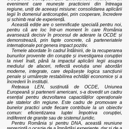
eveniment care reunește practicieni din întreaga
regiune, uniți de aceeași misiune: consolidarea aplicării
legii în domeniul anticorupției, prin cooperare, încredere
și schimb real de experiență.
Această ediție are o semnificație specială pentru noi,
pentru că are loc într-un moment în care România
avansează decisiv în procesul de aderare la OCDE și
demonstrează, prin fapte concrete, că parteneriatele
internaționale pot genera impact pozitiv.
Temele abordate în cadrul întâlnirii, de la recuperarea
bunurilor provenite din corupție și investigarea corupției
la nivel înalt, până la impactul aplicării legii asupra
mediului de afaceri, reflectă evoluția unei abordări
moderne, integrate, care depășește logica sancțiunii
penale și urmărește restabilirea echității economice și a
încrederii în instituții.
Rețeaua LEN, susținută de OCDE, Uniunea
Europeană și partenerii americani, s-a dovedit un cadru
esențial pentru dezvoltarea capacităților operaționale
ale statelor din regiune. Este cadru de promovare a
bunelor practici unde fiecare contribuie la un obiectiv
comun: eficientizarea luptei împotriva corupției,
indiferent de granițe sau de sistemul juridic.
Pentru România și pentru DNA, această reuniune
reprezintă o ocazie de a împărtăși experiențe, dar și de a