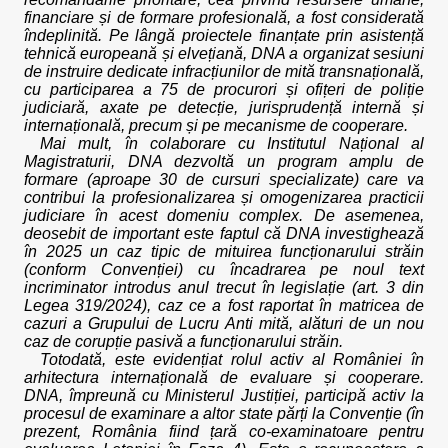
financiare și de formare profesională, a fost considerată
îndeplinită. Pe lângă proiectele finanțate prin asistență
tehnică europeană și elvețiană, DNA a organizat sesiuni
de instruire dedicate infracțiunilor de mită transnațională,
cu participarea a 75 de procurori și ofițeri de poliție
judiciară, axate pe detecție, jurisprudență internă și
internațională, precum și pe mecanisme de cooperare.
Mai mult, în colaborare cu Institutul Național al
Magistraturii, DNA dezvoltă un program amplu de
formare (aproape 30 de cursuri specializate) care va
contribui la profesionalizarea și omogenizarea practicii
judiciare în acest domeniu complex. De asemenea,
deosebit de important este faptul că DNA investighează
în 2025 un caz tipic de mituirea funcționarului străin
(conform Convenției) cu încadrarea pe noul text
incriminator introdus anul trecut în legislație (art. 3 din
Legea 319/2024), caz ce a fost raportat în matricea de
cazuri a Grupului de Lucru Anti mită, alături de un nou
caz de corupție pasivă a funcționarului străin.
Totodată, este evidențiat rolul activ al României în
arhitectura internațională de evaluare și cooperare.
DNA, împreună cu Ministerul Justiției, participă activ la
procesul de examinare a altor state părți la Convenție (în
prezent, România fiind țară co-examinatoare pentru