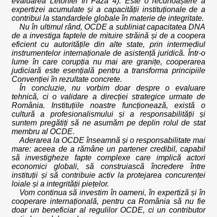
evaluarea Letoniei în Faza 4). Este o recunoaștere a
expertizei acumulate și a capacității instituționale de a
contribui la standardele globale în materie de integritate.
Nu în ultimul rând, OCDE a subliniat capacitatea DNA
de a investiga faptele de mituire străină și de a coopera
eficient cu autoritățile din alte state, prin intermediul
instrumentelor internaționale de asistență juridică. Într-o
lume în care corupția nu mai are granițe, cooperarea
judiciară este esențială pentru a transforma principiile
Convenției în rezultate concrete.
În concluzie, nu vorbim doar despre o evaluare
tehnică, ci o validare a direcției strategice urmate de
România. Instituțiile noastre funcționează, există o
cultură a profesionalismului și a responsabilității și
suntem pregătiți să ne asumăm pe deplin rolul de stat
membru al OCDE.
Aderarea la OCDE înseamnă și o responsabilitate mai
mare: aceea de a rămâne un partener credibil, capabil
să investigheze fapte complexe care implică actori
economici globali, să construiască încredere între
instituții și să contribuie activ la protejarea concurenței
loiale și a integrității piețelor.
Vom continua să investim în oameni, în expertiză și în
cooperare internațională, pentru ca România să nu fie
doar un beneficiar al regulilor OCDE, ci un contributor