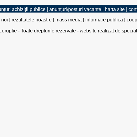
nțuri achiziții publice
|
anunțuri/posturi vacante
|
harta site
|
con
 noi
|
rezultatele noastre
|
mass media
|
informare publică
|
coop
rupție - Toate drepturile rezervate - website realizat de specia