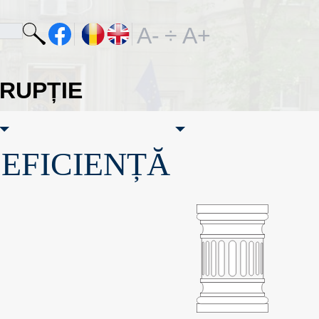
A-
÷
A+
ORUPȚIE
·EFICIENȚĂ