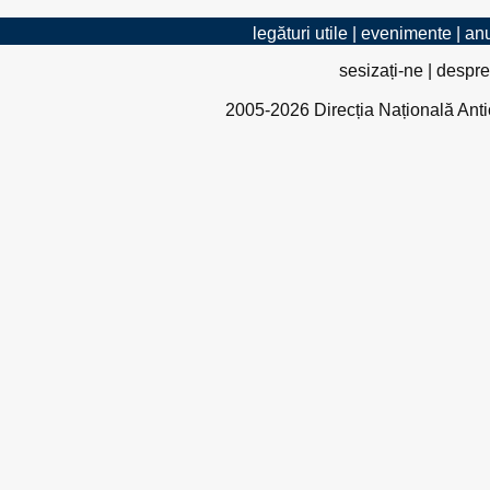
legături utile
|
evenimente
|
anu
sesizați-ne
|
despre
2005-2026 Direcția Națională Antico