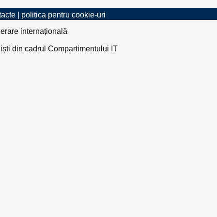
tacte
|
politica pentru cookie-uri
erare internațională
liști din cadrul Compartimentului IT