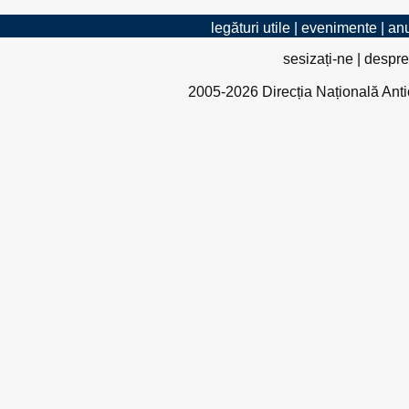
legături utile
|
evenimente
|
anu
sesizați-ne
|
despre
2005-2026 Direcția Națională Antico