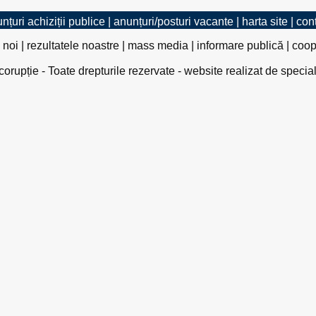
nțuri achiziții publice
|
anunțuri/posturi vacante
|
harta site
|
con
 noi
|
rezultatele noastre
|
mass media
|
informare publică
|
coop
rupție - Toate drepturile rezervate - website realizat de specia