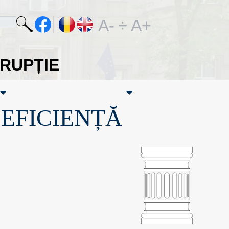
A-
÷
A+
ORUPȚIE
·EFICIENȚĂ