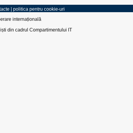
tacte
|
politica pentru cookie-uri
erare internațională
liști din cadrul Compartimentului IT