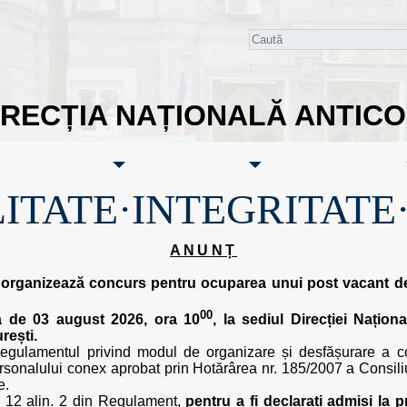
IRECȚIA NAȚIONALĂ ANTIC
ITATE·INTEGRITATE
ANUNȚ
e organizează concurs pentru ocuparea unui post vacant de 
00
a de 03 august 2026, ora 10
, la sediul Direcției Naționa
rești.
n Regulamentul privind modul de organizare și desfășurare a co
a personalului conex aprobat prin Hotărârea nr. 185/2007 a Consili
e.
rt. 12 alin. 2 din Regulament,
pentru a fi declarați admiși la p