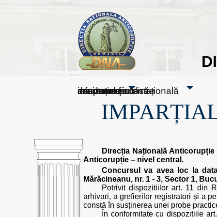
D
sesizați-ne
despre noi
rezultatele noastre
mass media
informare publică
cooperare internațională
IMPARȚIAL
Direcția Națională Anticorupți
Anticorupție – nivel central.
Concursul va avea loc la dat
Mărăcineanu, nr. 1 - 3, Sector 1, Bucu
Potrivit dispozitiilor art. 11 di
arhivari, a grefierilor registratori și 
constă în susținerea unei probe practic
În conformitate cu dispozițiile a