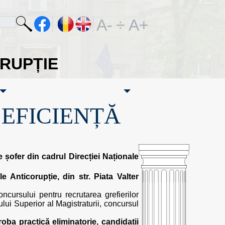
A-
÷
A+
ORUPȚIE
·EFICIENȚĂ
șofer din cadrul Direcției Naționale
le Anticorupție, din str. Piata Valter
ncursului pentru recrutarea grefierilor
ului Superior al Magistraturii, concursul
roba practică eliminatorie, candidații