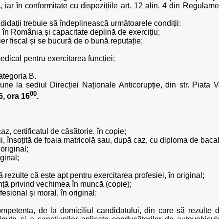
,
iar în conformitate cu dispozițiile art. 12 alin. 4 din Regulame
didații trebuie să îndeplinească următoarele condiții:
 în România și capacitate deplină de exercițiu;
r fiscal și se bucură de o bună reputație;
edical pentru exercitarea funcției;
ategoria B.
e la sediul Direcției Naționale Anticorupție, din str. Piata V
00
6, ora 16
.
caz, certificatul de căsătorie, în copie;
i, însoțită de foaia matricolă sau, după caz, cu diploma de bacal
 original;
iginal;
rezulte că este apt pentru exercitarea profesiei, în original;
nță privind vechimea în muncă (copie);
esional și moral, în original;
ompetenta, de la domiciliul candidatului, din care să rezulte d