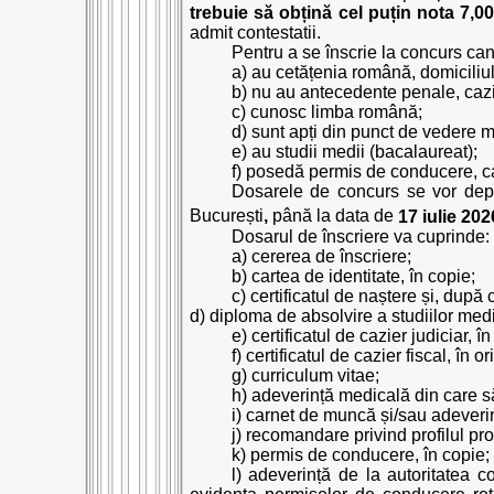
trebuie să obțină cel puțin nota 7,00
admit contestatii.
Pentru a se înscrie la concurs can
a) au cetățenia română, domiciliul
b) nu au antecedente penale, cazie
c) cunosc limba română;
d) sunt apți din punct de vedere m
e) au studii medii (bacalaureat);
f) posedă permis de conducere, c
Dosarele de concurs se vor depun
București
,
până la data de
17 iulie 202
Dosarul de înscriere va cuprinde:
a) cererea de înscriere;
b) cartea de identitate, în copie;
c) certificatul de naștere și, după 
d) diploma de absolvire a studiilor medi
e) certificatul de cazier judiciar, în
f) certificatul de cazier fiscal, în or
g) curriculum vitae;
h) adeverință medicală din care să 
i) carnet de muncă și/sau adeveri
j) recomandare privind profilul prof
k) permis de conducere, în copie;
l) adeverință de la autoritatea c