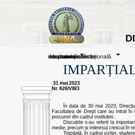
D
sesizați-ne
despre noi
rezultatele noastre
mass media
informare publică
cooperare internațională
IMPARȚIAL
31 mai 2023
Nr. 626/VIII/3
În data de 30 mai 2023, Direcția 
Facultatea de Drept care au intrat în 
procurori din cadrul instituției.
Discuțiile s-au referit la importa
medie, precum și interesul crescut în r
Totodată, în cadrul vizitei, studen