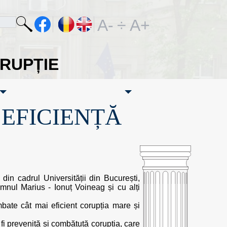
A-
÷
A+
ORUPȚIE
·EFICIENȚĂ
din cadrul Universității din București,
omnul Marius - Ionuț Voineag și cu alți
ombate cât mai eficient corupția mare și
e fi prevenită și combătută corupția, care