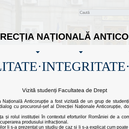
IRECȚIA NAȚIONALĂ ANTIC
ITATE·INTEGRITATE
Vizită studenți Facultatea de Drept
Națională Anticorupție a fost vizitată de un grup de studenți 
dialog cu procurorul-șef al Direcției Naționale Anticorupție, d
nța și rolul instituției în contextul eforturilor României de a c
ecuperarea produsului infracțional.
ților li s-a prezentat un studiu de caz și li s-a explicat cum poat