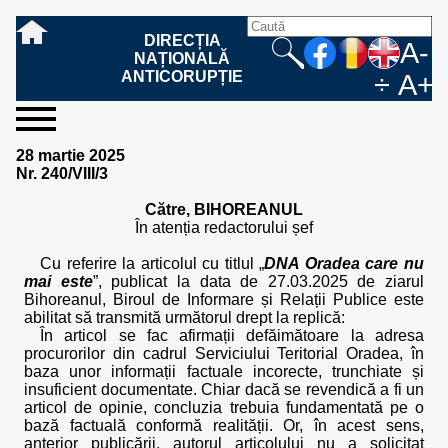
DIRECȚIA
A-
NAȚIONALĂ
ANTICORUPȚIE
÷
A+
sesizați-
despre
rezultatele
mass
informare
cooperare
Ce
Cum
Cum
Ce
Fazele
Ce
Care sunt
Cum
Cine
Cu ce
Sursele
Structura
Conducerea
Structuri
Cadrul
Resurse
Resurse
Integritate
Rapoarte
Hotărâri
Biroul de
Comunicate
Model de
Drept
Evenimente
Persoana
Model
Raportul
Legea
Protecția
Modalități
Programe
Evenimente
Cadrul legal
28 martie 2025
ne
noi
noastre
media
publică
internațională
înseamnă
sesizați
este
trebuie
procesului
urmează
drepturile și
sprijiniți
lucrează
se
de
teritoriale
legal
financiare
umane
instituțională
de
penale
informare
de presă
acreditare
la
responsabilă
solicitare
anual
544/2001
datelor
de
internaționale
internațional
Nr. 240/VIII/3
fapta de
o faptă
protejat
să
penal
după ce
obligațiile
DNA
la DNA?
ocupă
informații
și achiziții
activitate
definitive
și relații
replică
cu
informații
privind
și norme
cu
contestare
corupție
de
cel care
conțină o
sesizez
persoanelor
oferind
DNA?
ale DNA
publice
în cauze
publice -
informarea
în baza
aplicarea
de
caracter
a
Către, BIHOREANUL
corupție?
denunță?
sesizare?
o faptă
în procesul
date
de
Contacte
publică
Legii
Legii
aplicare
personal
răspunsului
În atenția redactorului șef
de
penal?
despre
corupție
544/2001
544/2001
oferit în
corupție?
posibile
baza Legii
Cu referire la articolul cu titlul „
DNA Oradea care nu
fapte de
544/2001
mai este
”, publicat la data de 27.03.2025 de ziarul
corupție?
Bihoreanul, Biroul de Informare și Relații Publice este
abilitat să transmită următorul drept la replică:
În articol se fac afirmații defăimătoare la adresa
procurorilor din cadrul Serviciului Teritorial Oradea, în
baza unor informații factuale incorecte, trunchiate și
insuficient documentate. Chiar dacă se revendică a fi un
articol de opinie, concluzia trebuia fundamentată pe o
bază factuală conformă realității. Or, în acest sens,
anterior publicării, autorul articolului nu a solicitat