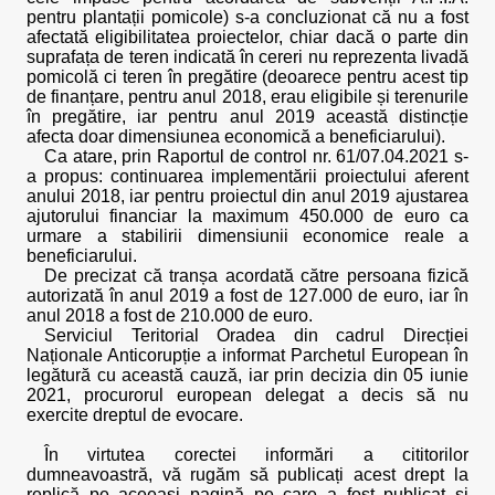
pentru plantații pomicole) s-a concluzionat că nu a fost
afectată eligibilitatea proiectelor, chiar dacă o parte din
suprafața de teren indicată în cereri nu reprezenta livadă
pomicolă ci teren în pregătire (deoarece pentru acest tip
de finanțare, pentru anul 2018, erau eligibile și terenurile
în pregătire, iar pentru anul 2019 această distincție
afecta doar dimensiunea economică a beneficiarului).
Ca atare, prin Raportul de control nr. 61/07.04.2021 s-
a propus: continuarea implementării proiectului aferent
anului 2018, iar pentru proiectul din anul 2019 ajustarea
ajutorului financiar la maximum 450.000 de euro ca
urmare a stabilirii dimensiunii economice reale a
beneficiarului.
De precizat că tranșa acordată către persoana fizică
autorizată în anul 2019 a fost de 127.000 de euro, iar în
anul 2018 a fost de 210.000 de euro.
Serviciul Teritorial Oradea din cadrul Direcției
Naționale Anticorupție a informat Parchetul European în
legătură cu această cauză, iar prin decizia din 05 iunie
2021, procurorul european delegat a decis să nu
exercite dreptul de evocare.
În virtutea corectei informări a cititorilor
dumneavoastră, vă rugăm să publicați acest drept la
replică pe aceeași pagină pe care a fost publicat și