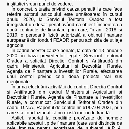
instituției vreun punct de vedere.
În concret, situația privind cauza penală la care face
referire autorul articolului este următoarea: în cursul
anului 2020, la Serviciul Teritorial Oradea a fost
înregistrat un dosar penal având ca obiect încheierea a
două contracte de finanțare prin care, în anii 2018 și
2019, o persoană fizică autorizată a obținut finanțare
europeană din fonduri FEADR pentru achiziția de utilaje
agricole.
În cadrul acestei cauze penale, la data de 18 ianuarie
2020, în baza prevederilor legale, Serviciul Teritorial
Oradea a solicitat Direcției Control și Antifraudă din
cadrul Ministerului Agriculturii și Dezvoltării Rurale,
Agenția de Finanțare a Investițiilor Rurale, efectuarea
unui control privind cele două proiecte mai sus
menționate.
În urma efectuării activității de control, Direcția Control
și Antifraudă din cadrul Ministerului Agriculturii și
Dezvoltării Rurale, Agenția de Finanțare a Investițiilor
Rurale, a comunicat Serviciului Teritorial Oradea din
cadrul D.N.A., Raportul de control nr. 61/07.04.2021, prin
care s-a concluzionat că nu există indicii de fraudă.
Astfel, raportat la condițiile prevăzute de normele
aplicabile acestui tip de finanțare (care sunt distincte de
cele impuse pentru acordarea de subvenții A.P.I.A.