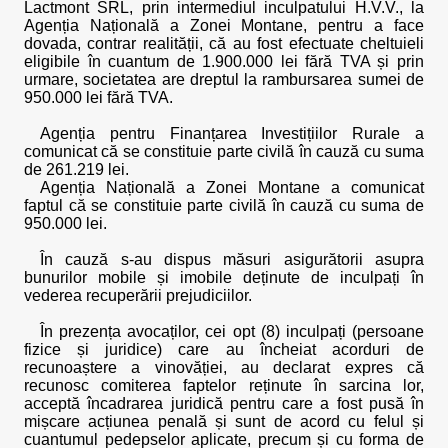
Lactmont SRL, prin intermediul inculpatului H.V.V., la
Agenția Națională a Zonei Montane, pentru a face
dovada, contrar realității, că au fost efectuate cheltuieli
eligibile în cuantum de 1.900.000 lei fără TVA și prin
urmare, societatea are dreptul la rambursarea sumei de
950.000 lei fără TVA.
Agenția pentru Finanțarea Investițiilor Rurale a
comunicat că se constituie parte civilă în cauză cu suma
de 261.219 lei.
Agenția Națională a Zonei Montane a comunicat
faptul că se constituie parte civilă în cauză cu suma de
950.000 lei.
În cauză s-au dispus măsuri asigurătorii asupra
bunurilor mobile și imobile deținute de inculpați în
vederea recuperării prejudiciilor.
În prezența avocaților, cei opt (8) inculpați (persoane
fizice și juridice) care au încheiat acorduri de
recunoaștere a vinovăției, au declarat expres că
recunosc comiterea faptelor reținute în sarcina lor,
acceptă încadrarea juridică pentru care a fost pusă în
mișcare acțiunea penală și sunt de acord cu felul și
cuantumul pedepselor aplicate, precum și cu forma de