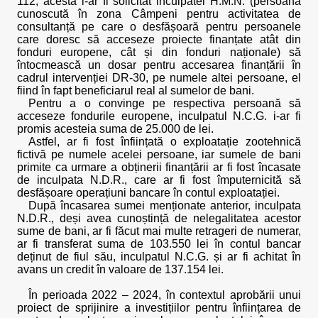
112, acesta i-ar fi solicitat inculpatei H.M.N. (persoană
cunoscută în zona Câmpeni pentru activitatea de
consultanță pe care o desfășoară pentru persoanele
care doresc să acceseze proiecte finanțate atât din
fonduri europene, cât și din fonduri naționale) să
întocmească un dosar pentru accesarea finanțării în
cadrul intervenției DR-30, pe numele altei persoane, el
fiind în fapt beneficiarul real al sumelor de bani.
Pentru a o convinge pe respectiva persoană să
acceseze fondurile europene, inculpatul N.C.G. i-ar fi
promis acesteia suma de 25.000 de lei.
Astfel, ar fi fost înființată o exploatație zootehnică
fictivă pe numele acelei persoane, iar sumele de bani
primite ca urmare a obținerii finanțării ar fi fost încasate
de inculpata N.D.R., care ar fi fost împuternicită să
desfășoare operațiuni bancare în contul exploatației.
După încasarea sumei menționate anterior, inculpata
N.D.R., deși avea cunoștință de nelegalitatea acestor
sume de bani, ar fi făcut mai multe retrageri de numerar,
ar fi transferat suma de 103.550 lei în contul bancar
deținut de fiul său, inculpatul N.C.G. și ar fi achitat în
avans un credit în valoare de 137.154 lei.
În perioada 2022 – 2024, în contextul aprobării unui
proiect de sprijinire a investițiilor pentru înființarea de