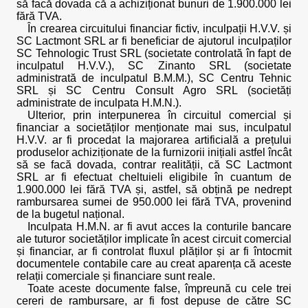
să facă dovada că a achiziționat bunuri de 1.900.000 lei
fără TVA.
În crearea circuitului financiar fictiv, inculpații H.V.V. și
SC Lactmont SRL ar fi beneficiar de ajutorul inculpaților
SC Tehnologic Trust SRL (societate controlată în fapt de
inculpatul H.V.V.), SC Zinanto SRL (societate
administrată de inculpatul B.M.M.), SC Centru Tehnic
SRL și SC Centru Consult Agro SRL (societăți
administrate de inculpata H.M.N.).
Ulterior, prin interpunerea în circuitul comercial și
financiar a societăților menționate mai sus, inculpatul
H.V.V. ar fi procedat la majorarea artificială a prețului
produselor achiziționate de la furnizorii inițiali astfel încât
să se facă dovada, contrar realității, că SC Lactmont
SRL ar fi efectuat cheltuieli eligibile în cuantum de
1.900.000 lei fără TVA și, astfel, să obțină pe nedrept
rambursarea sumei de 950.000 lei fără TVA, provenind
de la bugetul național.
Inculpata H.M.N. ar fi avut acces la conturile bancare
ale tuturor societăților implicate în acest circuit comercial
și financiar, ar fi controlat fluxul plăților și ar fi întocmit
documentele contabile care au creat aparența că aceste
relații comerciale și financiare sunt reale.
Toate aceste documente false, împreună cu cele trei
cereri de rambursare, ar fi fost depuse de către SC