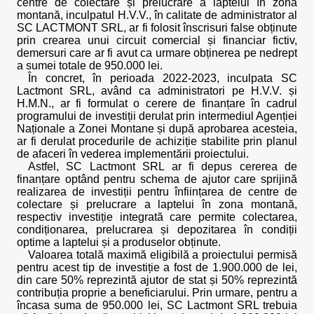
centre de colectare și prelucrare a laptelui în zona
montană, inculpatul H.V.V., în calitate de administrator al
SC LACTMONT SRL, ar fi folosit înscrisuri false obținute
prin crearea unui circuit comercial și financiar fictiv,
demersuri care ar fi avut ca urmare obținerea pe nedrept
a sumei totale de 950.000 lei.
În concret, în perioada 2022-2023, inculpata SC
Lactmont SRL, având ca administratori pe H.V.V. și
H.M.N., ar fi formulat o cerere de finanțare în cadrul
programului de investiții derulat prin intermediul Agenției
Naționale a Zonei Montane și după aprobarea acesteia,
ar fi derulat procedurile de achiziție stabilite prin planul
de afaceri în vederea implementării proiectului.
Astfel, SC Lactmont SRL ar fi depus cererea de
finanțare optând pentru schema de ajutor care sprijină
realizarea de investiții pentru înființarea de centre de
colectare și prelucrare a laptelui în zona montană,
respectiv investiție integrată care permite colectarea,
condiționarea, prelucrarea și depozitarea în condiții
optime a laptelui și a produselor obținute.
Valoarea totală maximă eligibilă a proiectului permisă
pentru acest tip de investiție a fost de 1.900.000 de lei,
din care 50% reprezintă ajutor de stat și 50% reprezintă
contribuția proprie a beneficiarului. Prin urmare, pentru a
încasa suma de 950.000 lei, SC Lactmont SRL trebuia