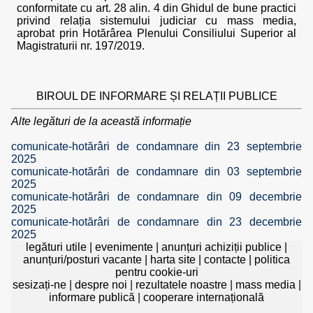
conformitate cu art. 28 alin. 4 din Ghidul de bune practici
privind relația sistemului judiciar cu mass media,
aprobat prin Hotărârea Plenului Consiliului Superior al
Magistraturii nr. 197/2019.
BIROUL DE INFORMARE ȘI RELAȚII PUBLICE
Alte legături de la această informație
comunicate-hotărâri de condamnare din 23 septembrie
2025
comunicate-hotărâri de condamnare din 03 septembrie
2025
comunicate-hotărâri de condamnare din 09 decembrie
2025
comunicate-hotărâri de condamnare din 23 decembrie
2025
legături utile
|
evenimente
|
anunțuri achiziții publice
|
anunțuri/posturi vacante
|
harta site
|
contacte
|
politica
pentru cookie-uri
sesizați-ne
|
despre noi
|
rezultatele noastre
|
mass media
|
informare publică
|
cooperare internațională