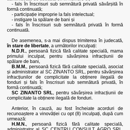
- fals în înscrisuri sub semnătură privată săvârșită în
formă continuată;
- participație improprie la fals intelectual;
- instigare la spălare de bani și
- fals în înscrisuri sub semnătură privată în formă
continuată.
De asemenea, s-a mai dispus trimiterea în judecată,
în stare de libertate
, a următorilor inculpați:
N.D.R.
, persoană fizică fără calitate specială, mama
primului inculpat, pentru săvârșirea infracțiunii de
spălare de bani,
B.M.M.
, persoană fizică fără calitate specială, asociat
și administrator al SC ZINANTO SRL, pentru săvârșirea
infracțiunilor de complicitate la obținere ilegală de
fonduri și fals în înscrisuri sub semnătură privată, în
formă continuată;
SC ZINANTO SRL
, pentru săvârșirea infracțiunii de
complicitate la obținere ilegală de fonduri.
Anterior, în cauză, au fost încheiate acorduri de
recunoaștere a vinovăției cu opt (8) inculpați, după cum
urmează:
H.M.N.
, persoană fizică fără calitate specială,
administrator al SC CENTRU CONSULT AGRO SRL,