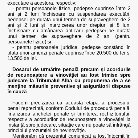
executare a acestora, respectiv:
- pentru persoanele fizice, pedepse cuprinse între 2
ani și 2 luni închisoare cu suspendarea executării
pedepsei pe durata unui termen de supraveghere de 2
ani și 2 luni și interzicerea unor drepturi și 8 luni
închisoare cu amânarea aplicării pedepsei pe durata
unui termen de supraveghere de 2 ani (pentru
persoanele fizice) și
- pentru persoanele juridice, pedepse constând în
plata unor amenzi penale cuprinse între 20.500 de lei și
13.500 de lei.
Dosarul de urmărire penală precum și acordurile
de recunoaștere a vinovăției au fost trimise spre
judecare la Tribunalul Alba cu propunerea de a se
menține măsurile preventive și asigurătorii dispuse
în cauză
.
Facem precizarea că această etapă a procesului
penal reprezintă, conform Codului de procedură penală,
finalizarea anchetei penale și trimiterea rechizitoriului,
respectiv a acordurilor de recunoaștere a vinovăției la
instanță spre judecare, situație care nu poate să înfrângă
principiul prezumției de nevinovăție.
Menționăm că prezentul comunicat a fost întocmit în