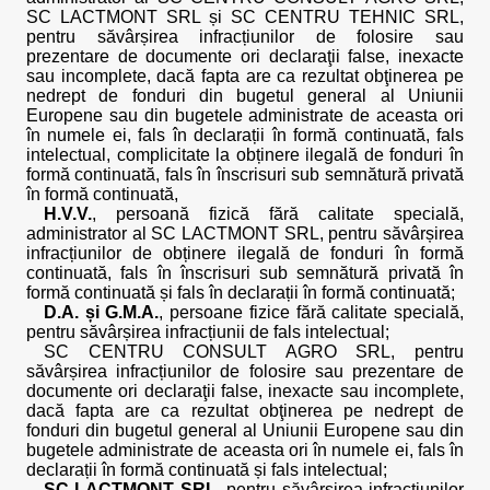
SC LACTMONT SRL și SC CENTRU TEHNIC SRL,
pentru săvârșirea infracțiunilor de folosire sau
prezentare de documente ori declaraţii false, inexacte
sau incomplete, dacă fapta are ca rezultat obţinerea pe
nedrept de fonduri din bugetul general al Uniunii
Europene sau din bugetele administrate de aceasta ori
în numele ei, fals în declarații în formă continuată, fals
intelectual, complicitate la obținere ilegală de fonduri în
formă continuată, fals în înscrisuri sub semnătură privată
în formă continuată,
H.V.V.
, persoană fizică fără calitate specială,
administrator al SC LACTMONT SRL, pentru săvârșirea
infracțiunilor de obținere ilegală de fonduri în formă
continuată, fals în înscrisuri sub semnătură privată în
formă continuată și fals în declarații în formă continuată;
D.A. și G.M.A.
, persoane fizice fără calitate specială,
pentru săvârșirea infracțiunii de fals intelectual;
SC CENTRU CONSULT AGRO SRL, pentru
săvârșirea infracțiunilor de folosire sau prezentare de
documente ori declaraţii false, inexacte sau incomplete,
dacă fapta are ca rezultat obţinerea pe nedrept de
fonduri din bugetul general al Uniunii Europene sau din
bugetele administrate de aceasta ori în numele ei, fals în
declarații în formă continuată și fals intelectual;
SC LACTMONT SRL
, pentru săvârșirea infracțiunilor