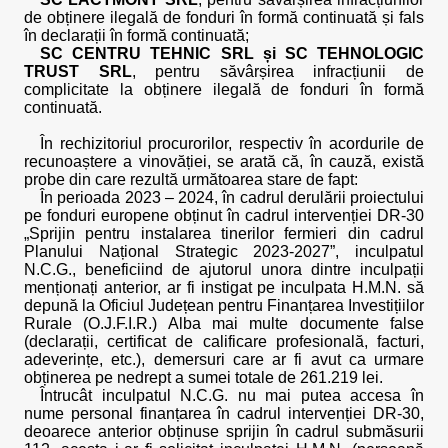
de obținere ilegală de fonduri în formă continuată și fals
în declarații în formă continuată;
SC CENTRU TEHNIC SRL și SC TEHNOLOGIC
TRUST SRL
, pentru săvârșirea infracțiunii de
complicitate la obținere ilegală de fonduri în formă
continuată.
În rechizitoriul procurorilor, respectiv în acordurile de
recunoaștere a vinovăției, se arată că, în cauză, există
probe din care rezultă următoarea stare de fapt:
În perioada 2023 – 2024, în cadrul derulării proiectului
pe fonduri europene obținut în cadrul intervenției DR-30
„Sprijin pentru instalarea tinerilor fermieri din cadrul
Planului Național Strategic 2023-2027”, inculpatul
N.C.G., beneficiind de ajutorul unora dintre inculpații
menționați anterior, ar fi instigat pe inculpata H.M.N. să
depună la Oficiul Județean pentru Finanțarea Investițiilor
Rurale (O.J.F.I.R.) Alba mai multe documente false
(declarații, certificat de calificare profesională, facturi,
adeverințe, etc.), demersuri care ar fi avut ca urmare
obținerea pe nedrept a sumei totale de 261.219 lei.
Întrucât inculpatul N.C.G. nu mai putea accesa în
nume personal finanțarea în cadrul intervenției DR-30,
deoarece anterior obținuse sprijin în cadrul submăsurii