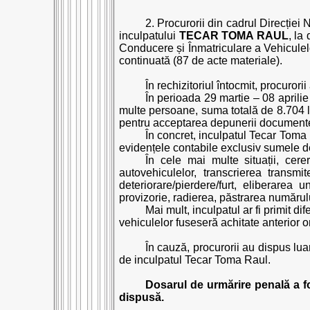
2. Procurorii din cadrul Direcției 
inculpatului
TECAR TOMA RAUL
, la
Conducere și Înmatriculare a Vehiculelor
continuată (87 de acte materiale).
În rechizitoriul întocmit, procurori
În perioada 29 martie – 08 aprilie
multe persoane, suma totală de 8.704 le
pentru acceptarea depunerii documentelo
În concret, inculpatul Tecar Toma 
evidențele contabile exclusiv sumele d
În cele mai multe situații, cere
autovehiculelor, transcrierea transmit
deteriorare/pierdere/furt, eliberarea 
provizorie, radierea, păstrarea numărul
Mai mult, inculpatul ar fi primit di
vehiculelor fuseseră achitate anterior o
În cauză, procurorii au dispus lua
de inculpatul Tecar Toma Raul.
Dosarul de urmărire penală a f
dispusă.