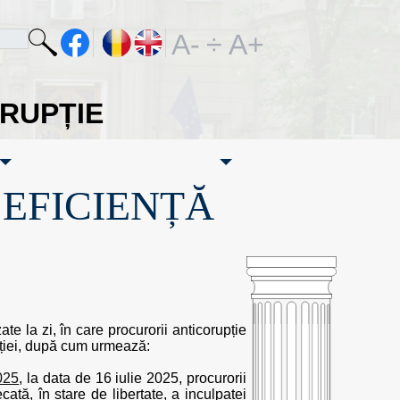
A-
÷
A+
ORUPȚIE
·EFICIENȚĂ
e la zi, în care procurorii anticorupție
ăției, după cum urmează:
2025
, la data de 16 iulie 2025, procurorii
cată, în stare de libertate, a inculpatei