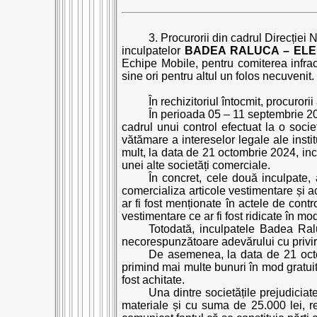
3. Procurorii din cadrul Direcției 
inculpatelor
BADEA RALUCA – EL
Echipe Mobile, pentru comiterea infracț
sine ori pentru altul un folos necuvenit.
În rechizitoriul întocmit, procurori
În perioada 05 – 11 septembrie 202
cadrul unui control efectuat la o socie
vătămare a intereselor legale ale instit
mult, la data de 21 octombrie 2024, incul
unei alte societăți comerciale.
În concret, cele două inculpate, a
comercializa articole vestimentare și ac
ar fi fost menționate în actele de contr
vestimentare ce ar fi fost ridicate în mod
Totodată, inculpatele Badea Ral
necorespunzătoare adevărului cu privire
De asemenea, la data de 21 octomb
primind mai multe bunuri în mod gratuit 
fost achitate.
Una dintre societățile prejudicia
materiale și cu suma de 25.000 lei, re