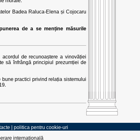
une morale.
lpatelor Badea Raluca-Elena și Cojocaru
opunerea de a se menține măsurile
i acordul de recunoaștere a vinovăției
e să înfrângă principiul prezumției de
bune practici privind relația sistemului
19.
tacte
|
politica pentru cookie-uri
erare internațională