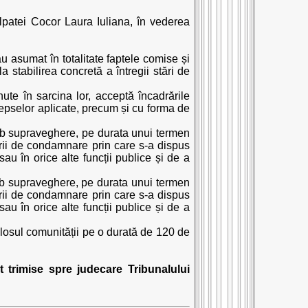
lpatei Cocor Laura Iuliana, în vederea
u asumat în totalitate faptele comise și
a stabilirea concretă a întregii stări de
nute în sarcina lor, acceptă încadrările
depselor aplicate, precum și cu forma de
ub supraveghere, pe durata unui termen
ârii de condamnare prin care s-a dispus
au în orice alte funcții publice și de a
ub supraveghere, pe durata unui termen
ârii de condamnare prin care s-a dispus
au în orice alte funcții publice și de a
losul comunității pe o durată de 120 de
 trimise spre judecare Tribunalului