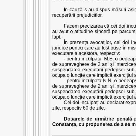
În cauză s-au dispus măsuri asig
recuperării prejudiciilor.
Facem precizarea că cei doi incul
au avut o atitudine sinceră pe parcursul
fapt.
În prezența avocaților, cei doi i
juridice pentru care au fost puse în mi
executare a acestora, respectiv:
- pentru inculpatul M.E. o pedea
de supraveghere de 2 ani și interzicer
suspendarea executării pedepsei sub sup
ocupa o funcție care implică exercițiul au
- pentru inculpata N.N. o pedeap
de supraveghere de 2 ani și interzicer
suspendarea executării pedepsei sub sup
ocupa o funcție care implică exercițiul au
Cei doi inculpați au declarat exp
zile, respectiv 60 de zile.
Dosarele de urmărire penală p
Constanța, cu propunerea de a se me