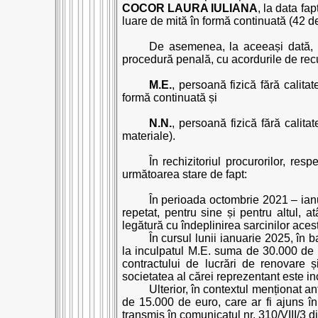
COCOR LAURA IULIANA
, la data fa
luare de mită în formă continuată (42 de
De asemenea, la aceeași dată, pr
procedură penală, cu acordurile de recu
M.E.
, persoană fizică fără calitat
formă continuată și
N.N.
, persoană fizică fără calita
materiale).
În rechizitoriul procurorilor, re
următoarea stare de fapt:
În perioada octombrie 2021 – ianua
repetat, pentru sine și pentru altul, a
legătură cu îndeplinirea sarcinilor acest
În cursul lunii ianuarie 2025, în b
la inculpatul M.E. suma de 30.000 de eu
contractului de lucrări de renovare 
societatea al cărei reprezentant este in
Ulterior, în contextul menționat a
de 15.000 de euro, care ar fi ajuns 
transmis în comunicatul nr. 310/VIII/3 