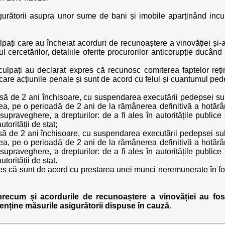
urătorii asupra unor sume de bani și imobile aparținând incu
pați care au încheiat acorduri de recunoaștere a vinovăției și-a
 cercetărilor, detaliile oferite procurorilor anticorupție ducând l
nculpați au declarat expres că recunosc comiterea faptelor reți
șcare acțiunile penale și sunt de acord cu felul și cuantumul pe
psă de 2 ani închisoare, cu suspendarea executării pedepsei s
ea, pe o perioadă de 2 ani de la rămânerea definitivă a hotăr
raveghere, a drepturilor: de a fi ales în autoritățile publice s
torității de stat;
să de 2 ani închisoare, cu suspendarea executării pedepsei s
ea, pe o perioadă de 2 ani de la rămânerea definitivă a hotăr
raveghere, a drepturilor: de a fi ales în autoritățile publice s
torității de stat.
res că sunt de acord cu prestarea unei munci neremunerate în fo
recum și acordurile de recunoaștere a vinovăției au fost
nține măsurile asigurătorii dispuse în cauză.