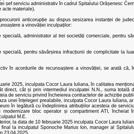
ptei șef serviciu administrativ în cadrul Spitalului Orășenesc Cer
 acte materiale).
ocurorii anticorupție au dispus sesizarea instanței de judeca
noaștere a vinovăției inculpaților:
e specială, administrator al trei societăți comerciale, pentru să
te specială, pentru săvârșirea infracțiunii de complicitate la lu
spectiv în acordurile de recunoaștere a vinovăției, se arată că,
rie 2025, inculpata Cocor Laura Iuliana, în calitatea menționată 
tât direct, cât și prin intermediul inculpatei N.N., suma totală
eia de serviciu privind încheierea contractelor de achiziție publi
aza unei înțelegeri prealabile, inculpata Cocor Laura Iuliana, ar 
ro în legătură cu îndeplinirea atribuțiilor acesteia de servici
și modernizare bloc operator și compartiment ATI, încheiat 
culpatul M.E.
nterior, la data de 10 februarie 2025 inculpata Cocor Laura Iulian
în final la inculpatul Sponoche Marius Ion, manager al Spital
din 23.04.2025.