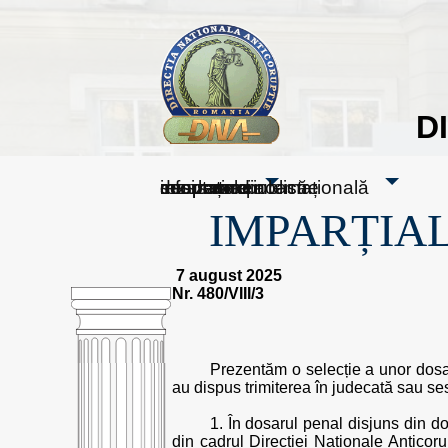
D
sesizați-ne
despre noi
rezultatele noastre
mass media
informare publică
cooperare internațională
IMPARȚIAL
7 august 2025
Nr. 480/VIII/3
Prezentăm o selecție a unor dosare
au dispus trimiterea în judecată sau s
1. În dosarul penal disjuns din d
din cadrul Direcției Naționale Anticorup