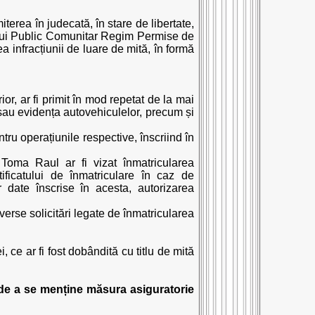
iterea în judecată, în stare de libertate,
ciului Public Comunitar Regim Permise de
a infracțiunii de luare de mită, în formă
or, ar fi primit în mod repetat de la mai
 sau evidența autovehiculelor, precum și
ru operațiunile respective, înscriind în
r Toma Raul ar fi vizat înmatricularea
rtificatului de înmatriculare în caz de
or date înscrise în acesta, autorizarea
iverse solicitări legate de înmatricularea
 ce ar fi fost dobândită cu titlu de mită
 de a se menține măsura asiguratorie