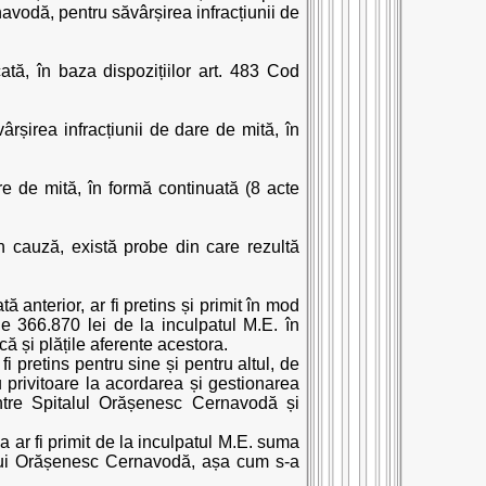
navodă, pentru săvârșirea infracțiunii de
tă, în baza dispozițiilor art. 483 Cod
vârșirea infracțiunii de dare de mită, în
are de mită, în formă continuată (8 acte
 în cauză, există probe din care rezultă
anterior, ar fi pretins și primit în mod
 de 366.870 lei de la inculpatul M.E. în
că și plățile aferente acestora.
fi pretins pentru sine și pentru altul, de
u privitoare la acordarea și gestionarea
între Spitalul Orășenesc Cernavodă și
a ar fi primit de la inculpatul M.E. suma
ului Orășenesc Cernavodă, așa cum s-a