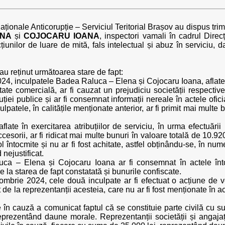
Naționale Anticorupție – Serviciul Teritorial Brașov au dispus trim
ENA
și
COJOCARU IOANA
, inspectori vamali în cadrul Dire
iunilor de luare de mită, fals intelectual și abuz în serviciu, d
i au reținut următoarea stare de fapt:
4, inculpatele Badea Raluca – Elena și Cojocaru Ioana, aflate în 
tate comercială, ar fi cauzat un prejudiciu societății respecti
uției publice și ar fi consemnat informații nereale în actele ofic
patele, în calitățile menționate anterior, ar fi primit mai multe bu
flate în exercitarea atribuțiilor de serviciu, în urma efectuării
cesorii, ar fi ridicat mai multe bunuri în valoare totală de 10.92
ol întocmite și nu ar fi fost achitate, astfel obținându-se, în n
 nejustificat.
uca – Elena și Cojocaru Ioana ar fi consemnat în actele înto
 la starea de fapt constatată și bunurile confiscate.
rie 2024, cele două inculpate ar fi efectuat o acțiune de verif
de la reprezentanții acesteia, care nu ar fi fost menționate în act
te în cauză a comunicat faptul că se constituie parte civilă cu
prezentând daune morale. Reprezentanții societății și angajaț