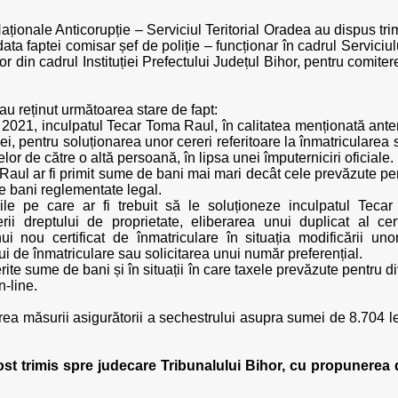
Naționale Anticorupție – Serviciul Teritorial Oradea au dispus trim
 data faptei comisar șef de poliție – funcționar în cadrul Servi
 din cadrul Instituției Prefectului Județul Bihor, pentru comitere
i au reținut următoarea stare de fapt:
 2021, inculpatul Tecar Toma Raul, în calitatea menționată anteri
i, pentru soluționarea unor cereri referitoare la înmatricularea
r de către o altă persoană, în lipsa unei împuterniciri oficiale.
Raul ar fi primit sume de bani mai mari decât cele prevăzute pent
e bani reglementate legal.
rile pe care ar fi trebuit să le soluționeze inculpatul Teca
erii dreptului de proprietate, eliberarea unui duplicat al ce
unui nou certificat de înmatriculare în situația modificării un
ui de înmatriculare sau solicitarea unui număr preferențial.
ferite sume de bani și în situații în care taxele prevăzute pentru d
n-line.
rea măsurii asigurătorii a sechestrului asupra sumei de 8.704 lei,
ost trimis spre judecare Tribunalului Bihor, cu propunerea