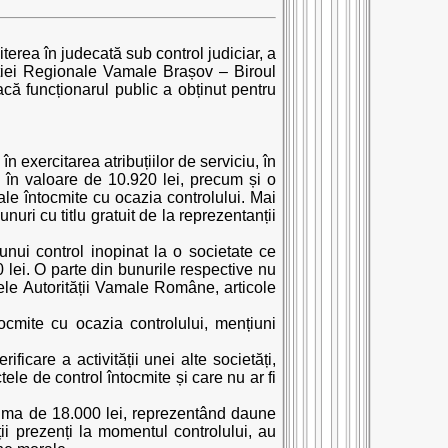
iterea în judecată sub control judiciar, a
cției Regionale Vamale Brașov – Biroul
acă funcționarul public a obținut pentru
exercitarea atribuțiilor de serviciu, în
ve în valoare de 10.920 lei, precum și o
iale întocmite cu ocazia controlului. Mai
nuri cu titlu gratuit de la reprezentanții
 unui control inopinat la o societate ce
0 lei. O parte din bunurile respective nu
umele Autorității Vamale Române, articole
cmite cu ocazia controlului, mențiuni
icare a activității unei alte societăți,
ele de control întocmite și care nu ar fi
 suma de 18.000 lei, reprezentând daune
ii prezenți la momentul controlului, au