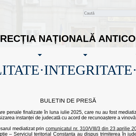
IRECȚIA NAȚIONALĂ ANTIC
ITATE·INTEGRITATE
BULETIN DE PRESĂ
 penale finalizate în luna iulie 2025, care nu au fost mediatizat
esizarea instanței de judecată cu acord de recunoaștere a vinov
osarul mediatizat prin
comunicatul nr. 310/VIII/3 din 23 aprilie 
ție – Serviciul teritorial Constanța au dispus trimiterea în jude