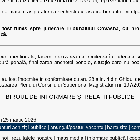
 civile în cauză, fiecare cu suma de 25.000 lei, reprezentând da
area măsurii asigurătorii a sechestrului asupra bunurilor incu
 fost trimis spre judecare Tribunalului Covasna, cu pr
uză.
erior menționate, facem precizarea că trimiterea în judecată ș
ură penală, finalizarea anchetei penale, situație care nu poat
 fost întocmite în conformitate cu art. 28 alin. 4 din Ghidul de 
tărârea Plenului Consiliului Superior al Magistraturii nr. 197/20
BIROUL DE INFORMARE ȘI RELAȚII PUBLICE
n 25 martie 2026
nțuri achiziții publice
|
anunțuri/posturi vacante
|
harta site
|
con
 noi
|
rezultatele noastre
|
mass media
|
informare publică
|
coop