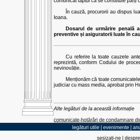
comunicat faptul că se constituie părți
În cauză, procurorii au dispus lu
Ioana.
Dosarul de urmărire penală a
preventive și asiguratorii luate în ca
Cu referire la toate cauzele ant
reprezintă, conform Codului de proced
nevinovăție.
Menționăm că toate comunicatele au
judiciar cu mass media, aprobat prin Ho
Alte legături de la această informație
comunicate-hotărâri de condamnare di
legături utile
|
evenimente
|
anu
sesizați-ne
|
despre