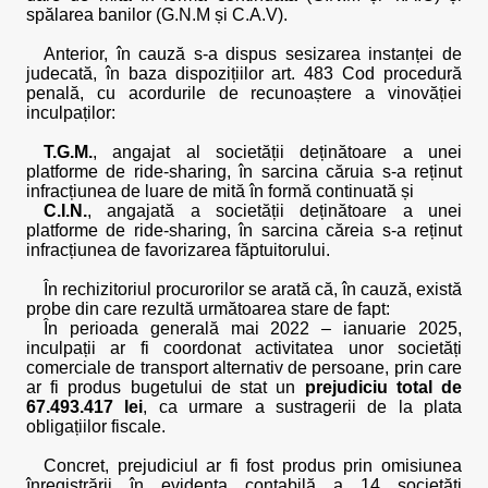
spălarea banilor (G.N.M și C.A.V).
Anterior, în cauză s-a dispus sesizarea instanței de
judecată, în baza dispozițiilor art. 483 Cod procedură
penală, cu acordurile de recunoaștere a vinovăției
inculpaților:
T.G.M.
, angajat al societății deținătoare a unei
platforme de ride-sharing, în sarcina căruia s-a reținut
infracțiunea de luare de mită în formă continuată și
C.I.N.
, angajată a societății deținătoare a unei
platforme de ride-sharing, în sarcina căreia s-a reținut
infracțiunea de favorizarea făptuitorului.
În rechizitoriul procurorilor se arată că, în cauză, există
probe din care rezultă următoarea stare de fapt:
În perioada generală mai 2022 – ianuarie 2025,
inculpații ar fi coordonat activitatea unor societăți
comerciale de transport alternativ de persoane, prin care
ar fi produs bugetului de stat un
prejudiciu total de
67.493.417 lei
, ca urmare a sustragerii de la plata
obligațiilor fiscale.
Concret, prejudiciul ar fi fost produs prin omisiunea
înregistrării în evidența contabilă a 14 societăți