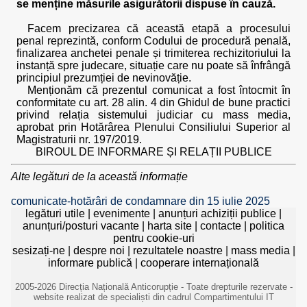
se menține măsurile asigurătorii dispuse în cauză.
Facem precizarea că această etapă a procesului
penal reprezintă, conform Codului de procedură penală,
finalizarea anchetei penale și trimiterea rechizitoriului la
instanță spre judecare, situație care nu poate să înfrângă
principiul prezumției de nevinovăție.
Menționăm că prezentul comunicat a fost întocmit în
conformitate cu art. 28 alin. 4 din Ghidul de bune practici
privind relația sistemului judiciar cu mass media,
aprobat prin Hotărârea Plenului Consiliului Superior al
Magistraturii nr. 197/2019.
BIROUL DE INFORMARE ȘI RELAȚII PUBLICE
Alte legături de la această informație
comunicate-hotărâri de condamnare din 15 iulie 2025
legături utile
|
evenimente
|
anunțuri achiziții publice
|
anunțuri/posturi vacante
|
harta site
|
contacte
|
politica
pentru cookie-uri
sesizați-ne
|
despre noi
|
rezultatele noastre
|
mass media
|
informare publică
|
cooperare internațională
2005-2026 Direcția Națională Anticorupție - Toate drepturile rezervate -
website realizat de specialiști din cadrul Compartimentului IT