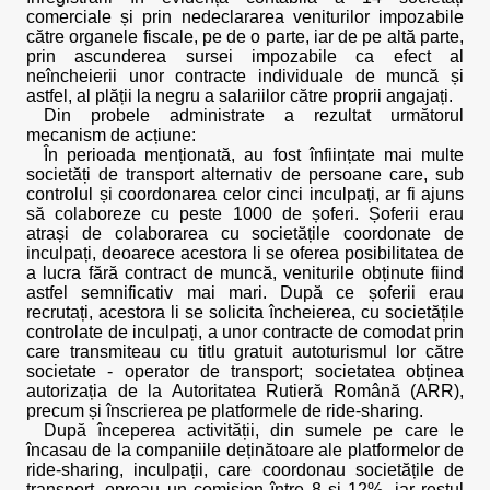
comerciale și prin nedeclararea veniturilor impozabile
către organele fiscale, pe de o parte, iar de pe altă parte,
prin ascunderea sursei impozabile ca efect al
neîncheierii unor contracte individuale de muncă și
astfel, al plății la negru a salariilor către proprii angajați.
Din probele administrate a rezultat următorul
mecanism de acțiune:
În perioada menționată, au fost înființate mai multe
societăți de transport alternativ de persoane care, sub
controlul și coordonarea celor cinci inculpați, ar fi ajuns
să colaboreze cu peste 1000 de șoferi. Șoferii erau
atrași de colaborarea cu societățile coordonate de
inculpați, deoarece acestora li se oferea posibilitatea de
a lucra fără contract de muncă, veniturile obținute fiind
astfel semnificativ mai mari. După ce șoferii erau
recrutați, acestora li se solicita încheierea, cu societățile
controlate de inculpați, a unor contracte de comodat prin
care transmiteau cu titlu gratuit autoturismul lor către
societate - operator de transport; societatea obținea
autorizația de la Autoritatea Rutieră Română (ARR),
precum și înscrierea pe platformele de ride-sharing.
După începerea activității, din sumele pe care le
încasau de la companiile deținătoare ale platformelor de
ride-sharing, inculpații, care coordonau societățile de
transport, opreau un comision între 8 și 12%, iar restul