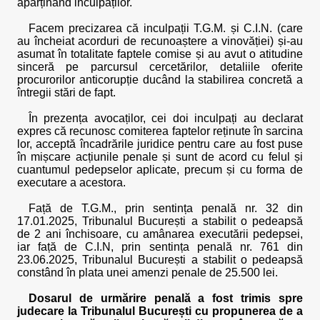
aparținând inculpaților.
Facem precizarea că inculpații T.G.M. și C.I.N. (care
au încheiat acorduri de recunoaștere a vinovăției) și-au
asumat în totalitate faptele comise și au avut o atitudine
sinceră pe parcursul cercetărilor, detaliile oferite
procurorilor anticorupție ducând la stabilirea concretă a
întregii stări de fapt.
În prezența avocaților, cei doi inculpați au declarat
expres că recunosc comiterea faptelor reținute în sarcina
lor, acceptă încadrările juridice pentru care au fost puse
în mișcare acțiunile penale și sunt de acord cu felul și
cuantumul pedepselor aplicate, precum și cu forma de
executare a acestora.
Față de T.G.M., prin sentința penală nr. 32 din
17.01.2025, Tribunalul București a stabilit o pedeapsă
de 2 ani închisoare, cu amânarea executării pedepsei,
iar față de C.I.N, prin sentința penală nr. 761 din
23.06.2025, Tribunalul București a stabilit o pedeapsă
constând în plata unei amenzi penale de 25.500 lei.
Dosarul de urmărire penală a fost trimis spre
judecare la Tribunalul București cu propunerea de a