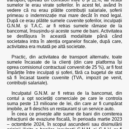
sumelor le erau virate șoferilor. În acest fel, având în
vedere că nu erau plătite contribuții salariale, șoferii
primeau o indemnizație mai mare decât în mod legal.
După ce erau plătite sumele cuvenite șoferilor, inculpații
G.N.M. și T.A.C. ar fi retras sumele rămase de la
bancomat, însușindu-și aceste sume de bani. Activitatea
se desfășura în această modalitate până când
societatea intra în atenția organelor fiscale, după care,
activitatea era mutată pe altă societate.
Practic, din activitatea de transport alternativ, toate
sumele încasate de la clienți (din care platforma își
oprea comisionul contractual convenit de 25 %), ar fi fost
împărțite între inculpați și șoferi, fără ca bugetul de stat
să fi încasat taxele cuvenite (TVA, impozit pe venit,
contribuții salariale).
Inculpatul G.N.M. ar fi retras de la bancomat, din
contul a opt societăți comerciale pe care le controla
suma peste 13 milioane de lei, din care ar fi cumpărat
imobile, ar fi deschis un restaurant și un service auto.
În ceea ce privește alte sume de bani din comiterea
infracțiunii de evaziune fiscală, în perioada martie 2023
– octombrie 2024, în scopul ascunderii sau disimulării