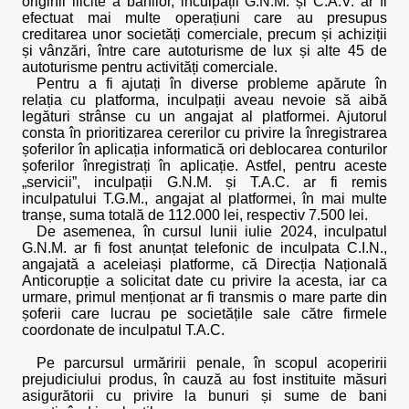
originii ilicite a banilor, inculpații G.N.M. și C.A.V. ar fi
efectuat mai multe operațiuni care au presupus
creditarea unor societăți comerciale, precum și achiziții
și vânzări, între care autoturisme de lux și alte 45 de
autoturisme pentru activități comerciale.
Pentru a fi ajutați în diverse probleme apărute în
relația cu platforma, inculpații aveau nevoie să aibă
legături strânse cu un angajat al platformei. Ajutorul
consta în prioritizarea cererilor cu privire la înregistrarea
șoferilor în aplicația informatică ori deblocarea conturilor
șoferilor înregistrați în aplicație. Astfel, pentru aceste
„servicii”, inculpații G.N.M. și T.A.C. ar fi remis
inculpatului T.G.M., angajat al platformei, în mai multe
tranșe, suma totală de 112.000 lei, respectiv 7.500 lei.
De asemenea, în cursul lunii iulie 2024, inculpatul
G.N.M. ar fi fost anunțat telefonic de inculpata C.I.N.,
angajată a aceleiași platforme, că Direcția Națională
Anticorupție a solicitat date cu privire la acesta, iar ca
urmare, primul menționat ar fi transmis o mare parte din
șoferii care lucrau pe societățile sale către firmele
coordonate de inculpatul T.A.C.
Pe parcursul urmăririi penale, în scopul acoperirii
prejudiciului produs, în cauză au fost instituite măsuri
asigurătorii cu privire la bunuri și sume de bani