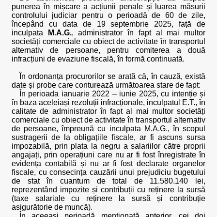
punerea în mișcare a acțiunii penale și luarea măsurii
controlului judiciar pentru o perioadă de 60 de zile,
începând cu data de 19 septembrie 2025, față de
inculpata
M.A.G.
, administrator în fapt al mai multor
societăți comerciale cu obiect de activitate în transportul
alternativ de persoane, pentru comiterea a două
infracțiuni de evaziune fiscală, în formă continuată.
În ordonanța procurorilor se arată că, în cauză, există
date și probe care conturează următoarea stare de fapt:
În perioada ianuarie 2022 – iunie 2025, cu intenție și
în baza aceleiași rezoluții infracționale, inculpatul E.T., în
calitate de administrator în fapt al mai multor societăți
comerciale cu obiect de activitate în transportul alternativ
de persoane, împreună cu inculpata M.A.G., în scopul
sustragerii de la obligațiile fiscale, ar fi ascuns sursa
impozabilă, prin plata la negru a salariilor către proprii
angajați, prin operațiuni care nu ar fi fost înregistrate în
evidența contabilă și nu ar fi fost declarate organelor
fiscale, cu consecința cauzării unui prejudiciu bugetului
de stat în cuantum de total de 11.580.140 lei,
reprezentând impozite și contribuții cu reținere la sursă
(taxe salariale cu reținere la sursă și contribuție
asigurătorie de muncă).
În aceeași perioadă menționată anterior, cei doi