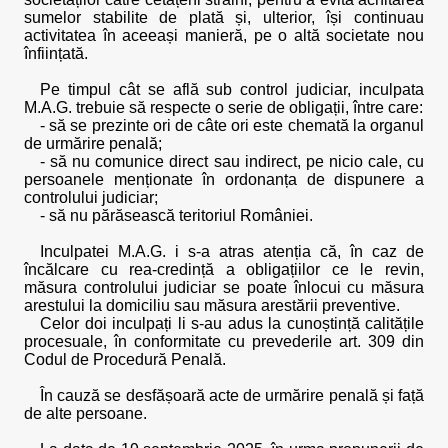
sumelor stabilite de plată și, ulterior, își continuau
activitatea în aceeași manieră, pe o altă societate nou
înființată.
Pe timpul cât se află sub control judiciar, inculpata
M.A.G. trebuie să respecte o serie de obligații, între care:
- să se prezinte ori de câte ori este chemată la organul
de urmărire penală;
- să nu comunice direct sau indirect, pe nicio cale, cu
persoanele menționate în ordonanța de dispunere a
controlului judiciar;
- să nu părăsească teritoriul României.
Inculpatei M.A.G. i s-a atras atenția că, în caz de
încălcare cu rea-credință a obligațiilor ce le revin,
măsura controlului judiciar se poate înlocui cu măsura
arestului la domiciliu sau măsura arestării preventive.
Celor doi inculpați li s-au adus la cunoștință calitățile
procesuale, în conformitate cu prevederile art. 309 din
Codul de Procedură Penală.
În cauză se desfășoară acte de urmărire penală și față
de alte persoane.