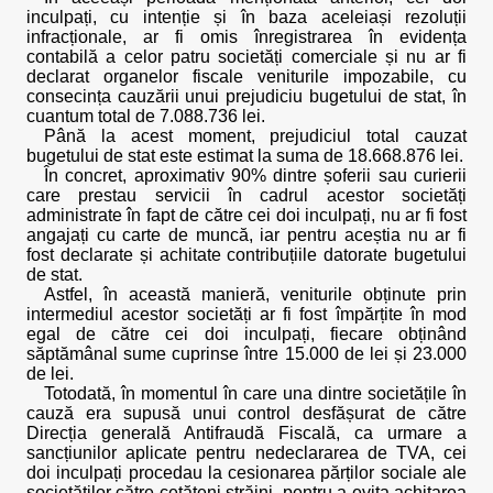
inculpați, cu intenție și în baza aceleiași rezoluții
infracționale, ar fi omis înregistrarea în evidența
contabilă a celor patru societăți comerciale și nu ar fi
declarat organelor fiscale veniturile impozabile, cu
consecința cauzării unui prejudiciu bugetului de stat, în
cuantum total de 7.088.736 lei.
Până la acest moment, prejudiciul total cauzat
bugetului de stat este estimat la suma de 18.668.876 lei.
În concret, aproximativ 90% dintre șoferii sau curierii
care prestau servicii în cadrul acestor societăți
administrate în fapt de către cei doi inculpați, nu ar fi fost
angajați cu carte de muncă, iar pentru aceștia nu ar fi
fost declarate și achitate contribuțiile datorate bugetului
de stat.
Astfel, în această manieră, veniturile obținute prin
intermediul acestor societăți ar fi fost împărțite în mod
egal de către cei doi inculpați, fiecare obținând
săptămânal sume cuprinse între 15.000 de lei și 23.000
de lei.
Totodată, în momentul în care una dintre societățile în
cauză era supusă unui control desfășurat de către
Direcția generală Antifraudă Fiscală, ca urmare a
sancțiunilor aplicate pentru nedeclararea de TVA, cei
doi inculpați procedau la cesionarea părților sociale ale
societăților către cetățeni străini, pentru a evita achitarea