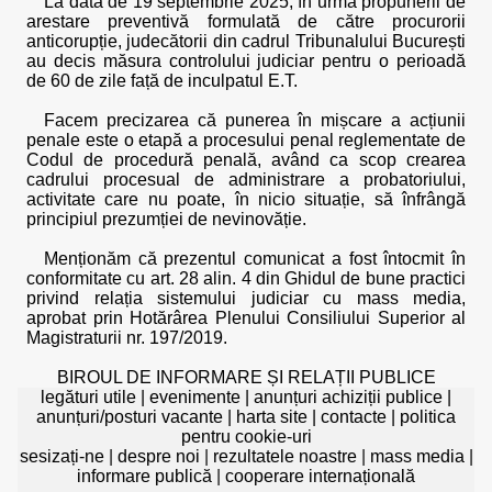
La data de 19 septembrie 2025, în urma propunerii de
arestare preventivă formulată de către procurorii
anticorupție, judecătorii din cadrul Tribunalului București
au decis măsura controlului judiciar pentru o perioadă
de 60 de zile față de inculpatul E.T.
Facem precizarea că punerea în mișcare a acțiunii
penale este o etapă a procesului penal reglementate de
Codul de procedură penală, având ca scop crearea
cadrului procesual de administrare a probatoriului,
activitate care nu poate, în nicio situație, să înfrângă
principiul prezumției de nevinovăție.
Menționăm că prezentul comunicat a fost întocmit în
conformitate cu art. 28 alin. 4 din Ghidul de bune practici
privind relația sistemului judiciar cu mass media,
aprobat prin Hotărârea Plenului Consiliului Superior al
Magistraturii nr. 197/2019.
BIROUL DE INFORMARE ȘI RELAȚII PUBLICE
legături utile
|
evenimente
|
anunțuri achiziții publice
|
anunțuri/posturi vacante
|
harta site
|
contacte
|
politica
pentru cookie-uri
sesizați-ne
|
despre noi
|
rezultatele noastre
|
mass media
|
informare publică
|
cooperare internațională