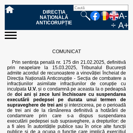
DIRECȚIA
A-
NAȚIONALĂ
ANTICORUPȚIE
÷
A+
sesizați-
despre
rezultatele
mass
informare
cooperare
Ce
Cum
Cum
Ce
Fazele
Ce
Care sunt
Cum
Cine
Cu ce
Sursele
Structura
Conducerea
Structuri
Cadrul
Resurse
Resurse
Integritate
Rapoarte
Hotărâri
Biroul de
Comunicate
Model de
Drept
Evenimente
Persoana
Model
Raportul
Legea
Protecția
Modalități
Programe
Evenimente
Cadrul legal
ne
noi
noastre
media
publică
internațională
înseamnă
sesizați
este
trebuie
procesului
urmează
drepturile și
sprijiniți
lucrează
se
de
teritoriale
legal
financiare
umane
instituțională
de
penale
informare
de presă
acreditare
la
responsabilă
solicitare
anual
544/2001
datelor
de
internaționale
internațional
COMUNICAT
fapta de
o faptă
protejat
să
penal
după ce
obligațiile
DNA
la DNA?
ocupă
informații
și achiziții
activitate
definitive
și relații
replică
cu
informații
privind
și norme
cu
contestare
corupție
de
cel care
conțină o
sesizez
persoanelor
oferind
DNA?
ale DNA
publice
în cauze
publice -
informarea
în baza
aplicarea
de
caracter
a
Prin sentința penală nr. 175 din 21.02.2025, definitivă
corupție?
denunță?
sesizare?
o faptă
în procesul
date
de
Contacte
publică
Legii
Legii
aplicare
personal
răspunsului
prin neapelare la 15.03.2025, Tribunalul București
de
penal?
despre
corupție
544/2001
544/2001
oferit în
admite acordul de recunoaștere a vinovăției încheiat de
corupție?
posibile
baza Legii
Direcția Națională Anticorupție - Secția de combatere a
fapte de
544/2001
infracțiunilor asimilate infracțiunilor de corupție cu
corupție?
inculpata
U.V.
și o condamnă pe aceasta la o pedeapsă
de
doi ani și zece luni închisoare cu suspendarea
executării pedepsei pe durata unui termen de
supraveghere de trei ani
și interzicerea, pe o perioadă
de trei ani de la rămânerea definitivă a hotărârii de
condamnare prin care s-a dispus suspendarea
executării pedepsei sub supraveghere, a drepturilor: de
a fi ales în autoritățile publice sau în orice alte funcții
publice și de a ocupa o funcție care implică exercițiul