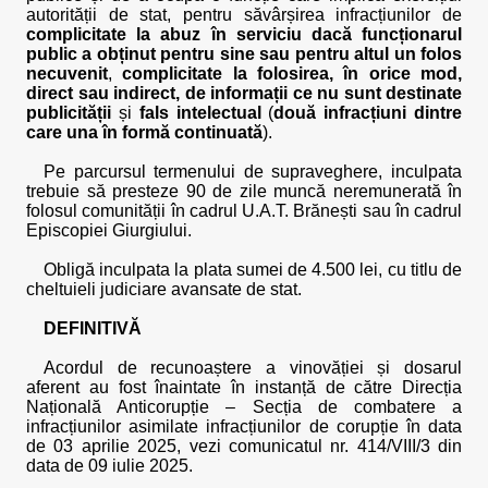
autorității de stat, pentru săvârșirea infracțiunilor de
complicitate la abuz în serviciu dacă funcționarul
public a obținut pentru sine sau pentru altul un folos
necuvenit
,
complicitate la folosirea, în orice mod,
direct sau indirect, de informații ce nu sunt destinate
publicității
și
fals intelectual
(
două infracțiuni dintre
care una în formă continuată
).
Pe parcursul termenului de supraveghere, inculpata
trebuie să presteze 90 de zile muncă neremunerată în
folosul comunității în cadrul U.A.T. Brănești sau în cadrul
Episcopiei Giurgiului.
Obligă inculpata la plata sumei de 4.500 lei, cu titlu de
cheltuieli judiciare avansate de stat.
DEFINITIVĂ
Acordul de recunoaștere a vinovăției și dosarul
aferent au fost înaintate în instanță de către Direcția
Națională Anticorupție – Secția de combatere a
infracțiunilor asimilate infracțiunilor de corupție în data
de 03 aprilie 2025, vezi comunicatul nr. 414/VIII/3 din
data de 09 iulie 2025.