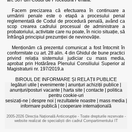
Facem precizarea că efectuarea în continuare a
urmăririi penale este o etapă a procesului penal
reglementată de Codul de procedură penală, având ca
scop crearea cadrului procesual de administrare a
probatoriului, activitate care nu poate, în nicio situație, să
înfrângă principiul prezumției de nevinovăție.
Menționăm că prezentul comunicat a fost întocmit în
conformitate cu art. 28 alin. 4 din Ghidul de bune practici
privind relația sistemului judiciar cu mass media,
aprobat prin Hotărârea Plenului Consiliului Superior al
Magistraturii nr. 197/2019.a
BIROUL DE INFORMARE ȘI RELAȚII PUBLICE
legături utile
|
evenimente
|
anunțuri achiziții publice
|
anunțuri/posturi vacante
|
harta site
|
contacte
|
politica
pentru cookie-uri
sesizați-ne
|
despre noi
|
rezultatele noastre
|
mass media
|
informare publică
|
cooperare internațională
2005-2026 Direcția Națională Anticorupție - Toate drepturile rezervate -
website realizat de specialiști din cadrul Compartimentului IT