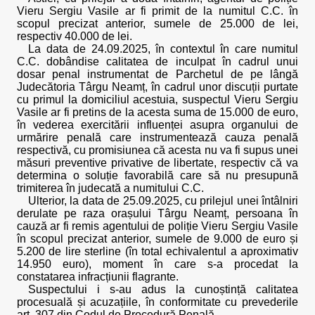
Vieru Sergiu Vasile ar fi primit de la numitul C.C. în
scopul precizat anterior, sumele de 25.000 de lei,
respectiv 40.000 de lei.
La data de 24.09.2025, în contextul în care numitul
C.C. dobândise calitatea de inculpat în cadrul unui
dosar penal instrumentat de Parchetul de pe lângă
Judecătoria Târgu Neamț, în cadrul unor discuții purtate
cu primul la domiciliul acestuia, suspectul Vieru Sergiu
Vasile ar fi pretins de la acesta suma de 15.000 de euro,
în vederea exercitării influenței asupra organului de
urmărire penală care instrumentează cauza penală
respectivă, cu promisiunea că acesta nu va fi supus unei
măsuri preventive privative de libertate, respectiv că va
determina o soluție favorabilă care să nu presupună
trimiterea în judecată a numitului C.C.
Ulterior, la data de 25.09.2025, cu prilejul unei întâlniri
derulate pe raza orașului Târgu Neamț, persoana în
cauză ar fi remis agentului de poliție Vieru Sergiu Vasile
în scopul precizat anterior, sumele de 9.000 de euro și
5.200 de lire sterline (în total echivalentul a aproximativ
14.950 euro), moment în care s-a procedat la
constatarea infracțiunii flagrante.
Suspectului i s-au adus la cunoștință calitatea
procesuală și acuzațiile, în conformitate cu prevederile
art. 307 din Codul de Procedură Penală.