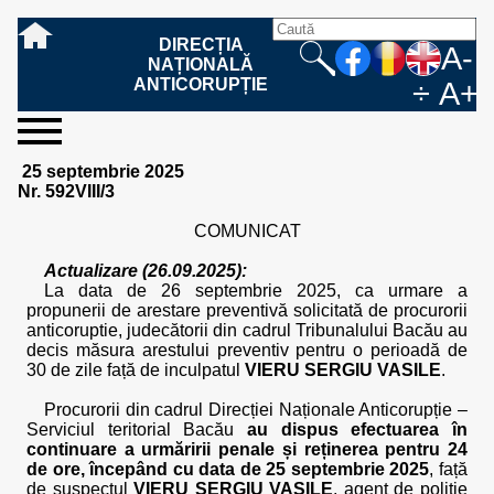
DIRECȚIA
A-
NAȚIONALĂ
ANTICORUPȚIE
÷
A+
sesizați-
despre
rezultatele
mass
informare
cooperare
Ce
Cum
Cum
Ce
Fazele
Ce
Care sunt
Cum
Cine
Cu ce
Sursele
Structura
Conducerea
Structuri
Cadrul
Resurse
Resurse
Integritate
Rapoarte
Hotărâri
Biroul de
Comunicate
Model de
Drept
Evenimente
Persoana
Model
Raportul
Legea
Protecția
Modalități
Programe
Evenimente
Cadrul legal
25 septembrie 2025
ne
noi
noastre
media
publică
internațională
înseamnă
sesizați
este
trebuie
procesului
urmează
drepturile și
sprijiniți
lucrează
se
de
teritoriale
legal
financiare
umane
instituțională
de
penale
informare
de presă
acreditare
la
responsabilă
solicitare
anual
544/2001
datelor
de
internaționale
internațional
Nr. 592VIII/3
fapta de
o faptă
protejat
să
penal
după ce
obligațiile
DNA
la DNA?
ocupă
informații
și achiziții
activitate
definitive
și relații
replică
cu
informații
privind
și norme
cu
contestare
corupție
de
cel care
conțină o
sesizez
persoanelor
oferind
DNA?
ale DNA
publice
în cauze
publice -
informarea
în baza
aplicarea
de
caracter
a
COMUNICAT
corupție?
denunță?
sesizare?
o faptă
în procesul
date
de
Contacte
publică
Legii
Legii
aplicare
personal
răspunsului
de
penal?
despre
corupție
544/2001
544/2001
oferit în
Actualizare (26.09.2025):
corupție?
posibile
baza Legii
La data de 26 septembrie 2025, ca urmare a
fapte de
544/2001
propunerii de arestare preventivă solicitată de procurorii
corupție?
anticoruptie, judecătorii din cadrul Tribunalului Bacău au
decis măsura arestului preventiv pentru o perioadă de
30 de zile față de inculpatul
VIERU SERGIU VASILE
.
Procurorii din cadrul Direcției Naționale Anticorupție –
Serviciul teritorial Bacău
au dispus efectuarea în
continuare a urmăririi penale și reținerea pentru 24
de ore, începând cu data de 25 septembrie 2025
, față
de suspectul
VIERU SERGIU VASILE
, agent de poliție