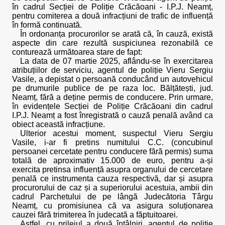
în cadrul Secției de Poliție Crăcăoani - I.P.J. Neamț,
pentru comiterea a două infracțiuni de trafic de influență
în formă continuată.
În ordonanța procurorilor se arată că, în cauză, există
aspecte din care rezultă suspiciunea rezonabilă ce
conturează următoarea stare de fapt:
La data de 07 martie 2025, aflându-se în exercitarea
atribuțiilor de serviciu, agentul de poliție Vieru Sergiu
Vasile, a depistat o persoană conducând un autovehicul
pe drumurile publice de pe raza loc. Bălțătești, jud.
Neamț, fără a deține permis de conducere. Prin urmare,
în evidențele Secției de Poliție Crăcăoani din cadrul
I.P.J. Neamț a fost înregistrată o cauză penală având ca
obiect această infracțiune.
Ulterior acestui moment, suspectul Vieru Sergiu
Vasile, i-ar fi pretins numitului C.C. (concubinul
persoanei cercetate pentru conducere fără permis) suma
totală de aproximativ 15.000 de euro, pentru a-și
exercita pretinsa influență asupra organului de cercetare
penală ce instrumenta cauza respectivă, dar și asupra
procurorului de caz și a superiorului acestuia, ambii din
cadrul Parchetului de pe lângă Judecătoria Târgu
Neamț, cu promisiunea că va asigura soluționarea
cauzei fără trimiterea în judecată a făptuitoarei.
Astfel, cu prilejul a două întâlniri, agentul de poliție