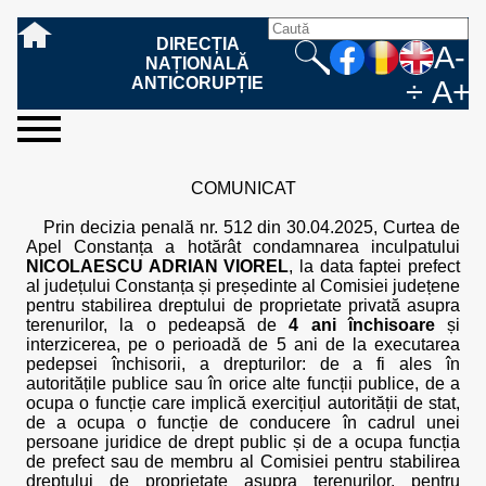
DIRECȚIA
A-
NAȚIONALĂ
ANTICORUPȚIE
÷
A+
sesizați-
despre
rezultatele
mass
informare
cooperare
Ce
Cum
Cum
Ce
Fazele
Ce
Care sunt
Cum
Cine
Cu ce
Sursele
Structura
Conducerea
Structuri
Cadrul
Resurse
Resurse
Integritate
Rapoarte
Hotărâri
Biroul de
Comunicate
Model de
Drept
Evenimente
Persoana
Model
Raportul
Legea
Protecția
Modalități
Programe
Evenimente
Cadrul legal
ne
noi
noastre
media
publică
internațională
înseamnă
sesizați
este
trebuie
procesului
urmează
drepturile și
sprijiniți
lucrează
se
de
teritoriale
legal
financiare
umane
instituțională
de
penale
informare
de presă
acreditare
la
responsabilă
solicitare
anual
544/2001
datelor
de
internaționale
internațional
COMUNICAT
fapta de
o faptă
protejat
să
penal
după ce
obligațiile
DNA
la DNA?
ocupă
informații
și achiziții
activitate
definitive
și relații
replică
cu
informații
privind
și norme
cu
contestare
corupție
de
cel care
conțină o
sesizez
persoanelor
oferind
DNA?
ale DNA
publice
în cauze
publice -
informarea
în baza
aplicarea
de
caracter
a
Prin decizia penală nr. 512 din 30.04.2025, Curtea de
corupție?
denunță?
sesizare?
o faptă
în procesul
date
de
Contacte
publică
Legii
Legii
aplicare
personal
răspunsului
Apel Constanța a hotărât condamnarea inculpatului
de
penal?
despre
corupție
544/2001
544/2001
oferit în
NICOLAESCU ADRIAN VIOREL
, la data faptei prefect
corupție?
posibile
baza Legii
al județului Constanța și președinte al Comisiei județene
fapte de
544/2001
pentru stabilirea dreptului de proprietate privată asupra
corupție?
terenurilor, la o pedeapsă de
4 ani închisoare
și
interzicerea, pe o perioadă de 5 ani de la executarea
pedepsei închisorii, a drepturilor: de a fi ales în
autoritățile publice sau în orice alte funcții publice, de a
ocupa o funcție care implică exercițiul autorității de stat,
de a ocupa o funcție de conducere în cadrul unei
persoane juridice de drept public și de a ocupa funcția
de prefect sau de membru al Comisiei pentru stabilirea
dreptului de proprietate asupra terenurilor, pentru