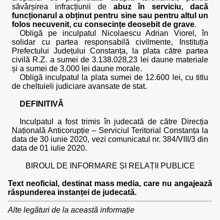
săvârșirea infracțiunii de
abuz în serviciu, dacă
funcționarul a obținut pentru sine sau pentru altul un
folos necuvenit, cu consecințe deosebit de grave
.
Obligă pe inculpatul Nicolaescu Adrian Viorel, în
solidar cu partea responsabilă civilmente, Instituția
Prefectului Județului Constanța, la plata către partea
civilă R.Z. a sumei de 3.138.028,23 lei daune materiale
și a sumei de 3.000 lei daune morale.
Obligă inculpatul la plata sumei de 12.600 lei, cu titlu
de cheltuieli judiciare avansate de stat.
DEFINITIVĂ
Inculpatul a fost trimis în judecată de către Direcția
Națională Anticorupție – Serviciul Teritorial Constanța la
data de 30 iunie 2020, vezi comunicatul nr. 384/VIII/3 din
data de 01 iulie 2020.
BIROUL DE INFORMARE ȘI RELAȚII PUBLICE
Text neoficial, destinat mass media, care nu angajează
răspunderea instanței de judecată.
Alte legături de la această informație