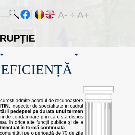
A-
÷
A+
ORUPȚIE
·EFICIENȚĂ
București admite acordul de recunoaștere
TIN
, inspector de specialitate în cadrul
ării pedepsei pe durata unui termen
ârii de condamnare prin care s-a dispus
au în orice alte funcții publice și de a
ntelectual în formă continuată
.
comunității pe o perioadă de 70 de zile