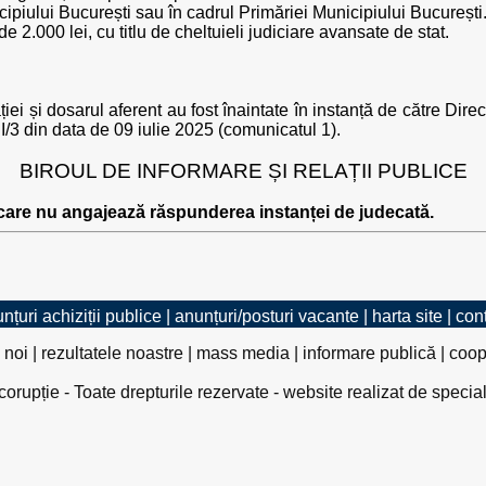
cipiului București sau în cadrul Primăriei Municipiului București
e 2.000 lei, cu titlu de cheltuieli judiciare avansate de stat.
ei și dosarul aferent au fost înaintate în instanță de către Dire
I/3 din data de 09 iulie 2025 (comunicatul 1).
BIROUL DE INFORMARE ȘI RELAȚII PUBLICE
 care nu angajează răspunderea instanței de judecată.
nțuri achiziții publice
|
anunțuri/posturi vacante
|
harta site
|
con
 noi
|
rezultatele noastre
|
mass media
|
informare publică
|
coop
rupție - Toate drepturile rezervate - website realizat de specia