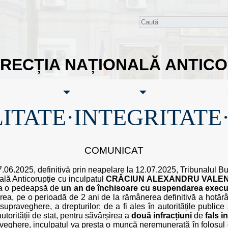
IRECȚIA NAȚIONALĂ ANTIC
ITATE·INTEGRITATE
COMUNICAT
17.06.2025, definitivă prin neapelare la 12.07.2025, Tribunalul 
nală Anticorupție cu inculpatul
CRĂCIUN ALEXANDRU VALEN
la o pedeapsă de
un an de închisoare cu suspendarea execut
erea, pe o perioadă de 2 ani de la rămânerea definitivă a hotăr
raveghere, a drepturilor: de a fi ales în autoritățile publice s
utorității de stat, pentru săvârșirea a
două infracțiuni
de
fals i
veghere, inculpatul va presta o muncă neremunerată în folosul 