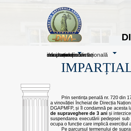
D
sesizați-ne
despre noi
rezultatele noastre
mass media
informare publică
cooperare internațională
IMPARȚIAL
Prin sentința penală nr. 720 din 
a vinovăției încheiat de Direcția Națio
DGAPMFP, și îl condamnă pe acesta 
de supraveghere de 3 ani
și interzic
suspendarea executării pedepsei sub sup
ocupa o funcție care implică exercițiul a
Pe parcursul termenului de supra