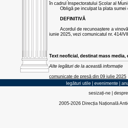
în cadrul Inspectoratului Școlar al Muni
Obligă pe inculpat la plata sumei d
DEFINITIVĂ
Acordul de recunoaștere a vinovăți
iunie 2025, vezi comunicatul nr. 414/VII
Text neoficial, destinat mass media,
Alte legături de la această informație
comunicate de presă din 09 iulie 2025
legături utile
|
evenimente
|
anu
sesizați-ne
|
despre
2005-2026 Direcția Națională Antico