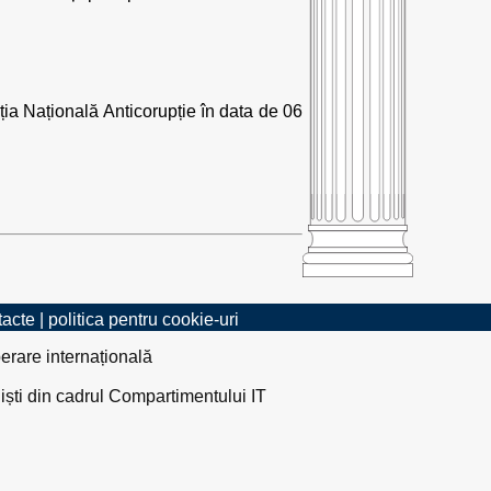
.
cția Națională Anticorupție în data de 06
tacte
|
politica pentru cookie-uri
erare internațională
liști din cadrul Compartimentului IT