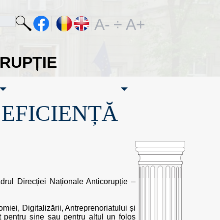
A-
÷
A+
ORUPȚIE
·EFICIENȚĂ
adrul Direcției Naționale Anticorupție –
miei, Digitalizării, Antreprenoriatului și
t pentru sine sau pentru altul un folos