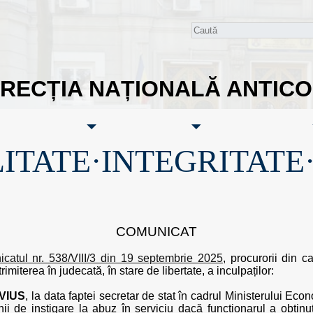
IRECȚIA NAȚIONALĂ ANTIC
ITATE·INTEGRITATE
COMUNICAT
catul nr. 538/VIII/3 din 19 septembrie 2025
, procurorii din c
rimiterea în judecată, în stare de libertate, a inculpaților:
VIUS
, la data faptei secretar de stat în cadrul Ministerului Econo
unii de instigare la abuz în serviciu dacă funcționarul a obținu