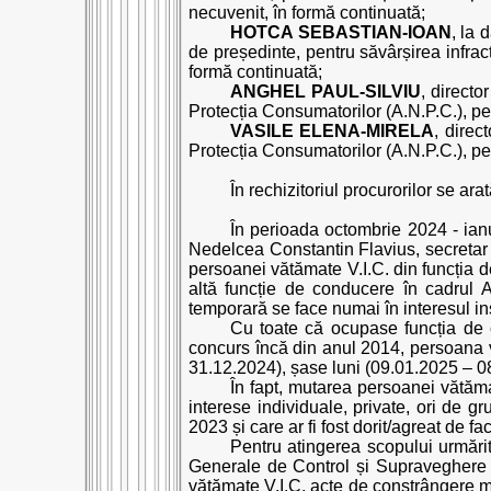
necuvenit, în formă continuată;
HOTCA SEBASTIAN-IOAN
, la 
de președinte, pentru săvârșirea infracț
formă continuată;
ANGHEL PAUL-SILVIU
, directo
Protecția Consumatorilor (A.N.P.C.), pen
VASILE ELENA-MIRELA
, direc
Protecția Consumatorilor (A.N.P.C.), pen
În rechizitoriul procurorilor se ar
În perioada octombrie 2024 - ianu
Nedelcea Constantin Flavius, secretar d
persoanei vătămate V.I.C. din funcția 
altă funcție de conducere în cadrul A
temporară se face numai în interesul inst
Cu toate că ocupase funcția de 
concurs încă din anul 2014, persoana v
31.12.2024), șase luni (09.01.2025 – 08
În fapt, mutarea persoanei vătămate
interese individuale, private, ori de g
2023 și care ar fi fost dorit/agreat de fac
Pentru atingerea scopului urmărit
Generale de Control și Supraveghere Pi
vătămate V.I.C. acte de constrângere mor