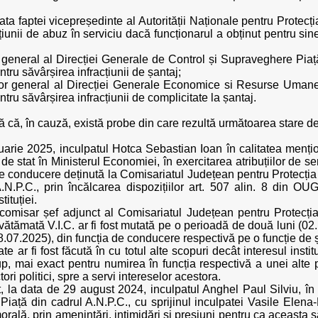
data faptei vicepreședinte al Autorității Naționale pentru Protecț
iunii de abuz în serviciu dacă funcționarul a obținut pentru sin
r general al Direcției Generale de Control și Supraveghere Piață 
tru săvârșirea infracțiunii de șantaj;
tor general al Direcției Generale Economice si Resurse Umane d
tru săvârșirea infracțiunii de complicitate la șantaj.
ată că, în cauză, există probe din care rezultă următoarea stare de
arie 2025, inculpatul Hotca Sebastian Ioan în calitatea mențion
e stat în Ministerul Economiei, în exercitarea atribuțiilor de se
de conducere deținută la Comisariatul Județean pentru Protecția
.N.P.C., prin încălcarea dispozițiilor art. 507 alin. 8 din 
ituției.
comisar șef adjunct al Comisariatul Județean pentru Protecți
ătămată V.I.C. ar fi fost mutată pe o perioadă de două luni (02
.07.2025), din funcția de conducere respectivă pe o funcție de ș
 ar fi fost făcută în cu totul alte scopuri decât interesul instit
rup, mai exact pentru numirea în funcția respectivă a unei alte
tori politici, spre a servi intereselor acestora.
, la data de 29 august 2024, inculpatul Anghel Paul Silviu, în c
ață din cadrul A.N.P.C., cu sprijinul inculpatei Vasile Elena-M
ală, prin amenințări, intimidări și presiuni pentru ca aceasta să