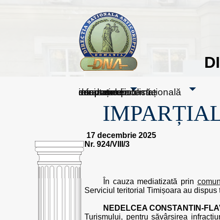
D
sesizați-ne
despre noi
rezultatele noastre
mass media
informare publică
cooperare internațională
IMPARȚIAL
17 decembrie 2025
Nr. 924/VIII/3
În cauza mediatizată prin
comuni
Serviciul teritorial Timișoara au dispus t
NEDELCEA CONSTANTIN-FLA
Turismului, pentru săvârșirea infracți