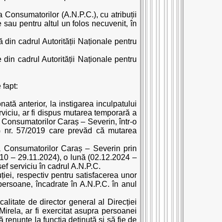
ia Consumatorilor (A.N.P.C.), cu atribuții
e sau pentru altul un folos necuvenit, în
din cadrul Autorității Naționale pentru
in cadrul Autorității Naționale pentru
 fapt:
ată anterior, la instigarea inculpatului
rviciu, ar fi dispus mutarea temporară a
 Consumatorilor Caraș – Severin, într-o
OUG nr. 57/2019 care prevăd că mutarea
a Consumatorilor Caraș – Severin prin
.10 – 29.11.2024), o lună (02.12.2024 –
ef serviciu în cadrul A.N.P.C.
uției, respectiv pentru satisfacerea unor
 persoane, încadrate în A.N.P.C. în anul
alitate de director general al Direcției
irela, ar fi exercitat asupra persoanei
 renunțe la funcția deținută și să fie de