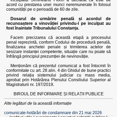
acord cu prestarea unei munci neremunerate în folosul
comunității pe o perioadă de 60 de zile.
Dosarul de urmărire penală și acordul de
recunoaștere a vinovăției privindu-l pe inculpat au
fost înaintate Tribunalului Constanța.
Facem precizarea că această etapă a procesului
penal reprezintă, conform Codului de procedură penală,
finalizarea anchetei penale și trimiterea actelor de
sesizare instanței competente, situație care nu poate să
înfrângă principiul prezumției de nevinovăție.
Menționăm că prezentul comunicat a fost întocmit în
conformitate cu art. 28 alin. 4 din Ghidul de bune practici
privind relația sistemului judiciar cu mass media,
aprobat prin Hotărârea Plenului Consiliului Superior al
Magistraturii nr. 197/2019.
BIROUL DE INFORMARE ȘI RELAȚII PUBLICE
Alte legături de la această informație
comunicate-hotărâri de condamnare din 21 mai 2026