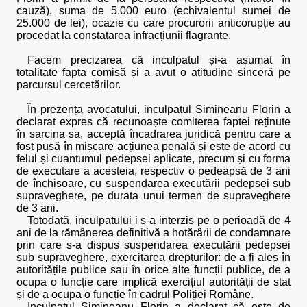
cauză), suma de 5.000 euro (echivalentul sumei de
25.000 de lei), ocazie cu care procurorii anticorupție au
procedat la constatarea infracțiunii flagrante.
Facem precizarea că inculpatul și-a asumat în
totalitate fapta comisă și a avut o atitudine sinceră pe
parcursul cercetărilor.
În prezența avocatului, inculpatul Simineanu Florin a
declarat expres că recunoaște comiterea faptei reținute
în sarcina sa, acceptă încadrarea juridică pentru care a
fost pusă în mișcare acțiunea penală și este de acord cu
felul și cuantumul pedepsei aplicate, precum și cu forma
de executare a acesteia, respectiv o pedeapsă de 3 ani
de închisoare, cu suspendarea executării pedepsei sub
supraveghere, pe durata unui termen de supraveghere
de 3 ani.
Totodată, inculpatului i s-a interzis pe o perioadă de 4
ani de la rămânerea definitivă a hotărârii de condamnare
prin care s-a dispus suspendarea executării pedepsei
sub supraveghere, exercitarea drepturilor: de a fi ales în
autoritățile publice sau în orice alte funcții publice, de a
ocupa o funcție care implică exercițiul autorității de stat
și de a ocupa o funcție în cadrul Poliției Române.
Inculpatul Simineanu Florin a declarat că este de