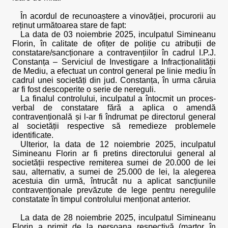
În acordul de recunoaștere a vinovăției, procurorii au
reținut următoarea stare de fapt:
La data de 03 noiembrie 2025, inculpatul Simineanu
Florin, în calitate de ofițer de poliție cu atribuții de
constatare/sancționare a contravențiilor în cadrul I.P.J.
Constanța – Serviciul de Investigare a Infracționalității
de Mediu, a efectuat un control general pe linie mediu în
cadrul unei societăți din jud. Constanța, în urma căruia
ar fi fost descoperite o serie de nereguli.
La finalul controlului, inculpatul a întocmit un proces-
verbal de constatare fără a aplica o amendă
contravențională și l-ar fi îndrumat pe directorul general
al societății respective să remedieze problemele
identificate.
Ulterior, la data de 12 noiembrie 2025, inculpatul
Simineanu Florin ar fi pretins directorului general al
societății respective remiterea sumei de 20.000 de lei
sau, alternativ, a sumei de 25.000 de lei, la alegerea
acestuia din urmă, întrucât nu a aplicat sancțiunile
contravenționale prevăzute de lege pentru neregulile
constatate în timpul controlului menționat anterior.
La data de 28 noiembrie 2025, inculpatul Simineanu
Florin a primit de la persoana respectivă (martor în