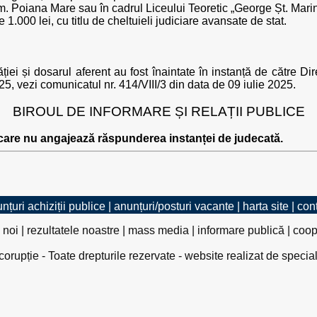
m. Poiana Mare sau în cadrul Liceului Teoretic „George Șt. Mar
 1.000 lei, cu titlu de cheltuieli judiciare avansate de stat.
ei și dosarul aferent au fost înaintate în instanță de către Dir
025, vezi comunicatul nr. 414/VIII/3 din data de 09 iulie 2025.
BIROUL DE INFORMARE ȘI RELAȚII PUBLICE
 care nu angajează răspunderea instanței de judecată.
nțuri achiziții publice
|
anunțuri/posturi vacante
|
harta site
|
con
 noi
|
rezultatele noastre
|
mass media
|
informare publică
|
coop
rupție - Toate drepturile rezervate - website realizat de specia