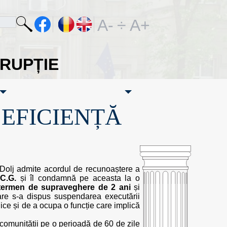
A-
÷
A+
ORUPȚIE
·EFICIENȚĂ
l Dolj admite acordul de recunoaștere a
.C.G.
și îl condamnă pe aceasta la o
 termen de supraveghere de 2 ani
și
are s-a dispus suspendarea executării
blice și de a ocupa o funcție care implică
comunității pe o perioadă de 60 de zile