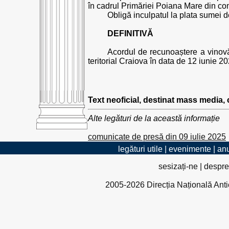
în cadrul Primăriei Poiana Mare din co
Obligă inculpatul la plata sumei de
DEFINITIVĂ
Acordul de recunoaștere a vinovăți
teritorial Craiova în data de 12 iunie 2
Text neoficial, destinat mass media,
Alte legături de la această informație
comunicate de presă din 09 iulie 2025
legături utile
|
evenimente
|
anu
sesizați-ne
|
despre
2005-2026 Direcția Națională Antico