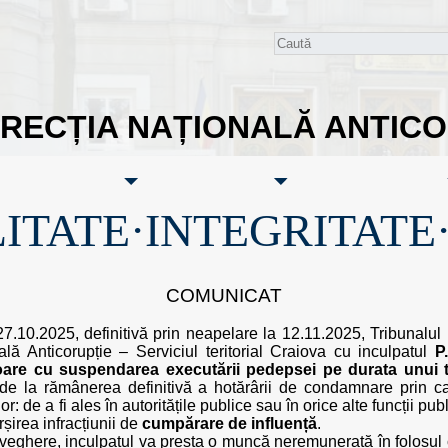
IRECȚIA NAȚIONALĂ ANTIC
ITATE·INTEGRITATE
COMUNICAT
27.10.2025, definitivă prin neapelare la 12.11.2025, Tribunalu
ală Anticorupție – Serviciul teritorial Craiova cu inculpatul
P
soare cu suspendarea executării pedepsei pe durata unui
 de la rămânerea definitivă a hotărârii de condamnare prin c
 de a fi ales în autoritățile publice sau în orice alte funcții pu
ârșirea infracțiunii de
cumpărare de influență
.
veghere, inculpatul va presta o muncă neremunerată în folosul 