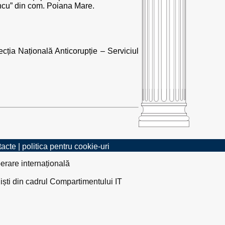
incu” din com. Poiana Mare.
ecția Națională Anticorupție – Serviciul
tacte
|
politica pentru cookie-uri
erare internațională
liști din cadrul Compartimentului IT