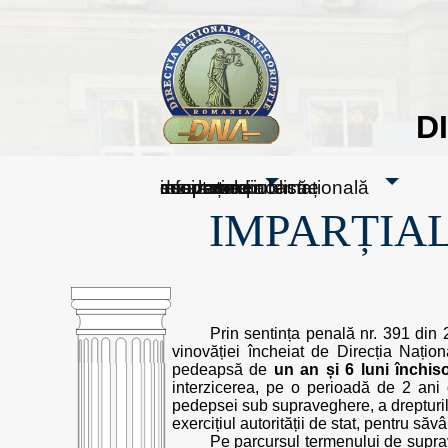
D
sesizați-ne
despre noi
rezultatele noastre
mass media
informare publică
cooperare internațională
IMPARȚIAL
Prin sentința penală nr. 391 din 
vinovăției încheiat de Direcția Națion
pedeapsă de
un an și 6 luni închi
interzicerea, pe o perioadă de 2 ani
pedepsei sub supraveghere, a drepturilor:
exercițiul autorității de stat, pentru săv
Pe parcursul termenului de supra