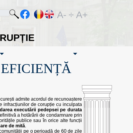
A-
÷
A+
ORUPȚIE
·EFICIENȚĂ
București admite acordul de recunoaștere
e infracțiunilor de corupție cu inculpata
darea executării pedepsei pe durata
efinitivă a hotărârii de condamnare prin
tățile publice sau în orice alte funcții
are de mită
.
omunității pe o perioadă de 60 de zile