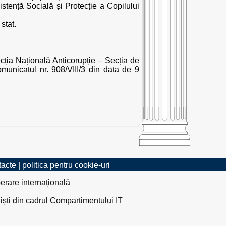
stență Socială și Protecție a Copilului
stat.
ecția Națională Anticorupție – Secția de
omunicatul nr. 908/VIII/3 din data de 9
tacte
|
politica pentru cookie-uri
erare internațională
liști din cadrul Compartimentului IT