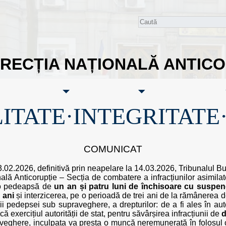
IRECȚIA NAȚIONALĂ ANTIC
ITATE·INTEGRITATE
COMUNICAT
23.02.2026, definitivă prin neapelare la 14.03.2026, Tribunalul 
ală Anticorupție – Secția de combatere a infracțiunilor asimilat
 o pedeapsă de
un an și patru luni de închisoare cu suspen
 ani
și interzicerea, pe o perioadă de trei ani de la rămânerea d
pedepsei sub supraveghere, a drepturilor: de a fi ales în autori
ă exercițiul autorității de stat, pentru săvârșirea infracțiunii de
d
veghere, inculpata va presta o muncă neremunerată în folosul c