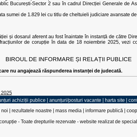
lic București-Sector 2 sau în cadrul Direcției Generale de Asi
ta sumei de 1.829 lei cu titlu de cheltuieli judiciare avansate de 
ei și dosarul aferent au fost înaintate în instanță de către Dir
nfracțiunilor de corupție în data de 18 noiembrie 2025, vezi c
BIROUL DE INFORMARE ȘI RELAȚII PUBLICE
 care nu angajează răspunderea instanței de judecată.
e 2025
nțuri achiziții publice
|
anunțuri/posturi vacante
|
harta site
|
con
 noi
|
rezultatele noastre
|
mass media
|
informare publică
|
coop
rupție - Toate drepturile rezervate - website realizat de specia