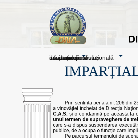
D
sesizați-ne
despre noi
rezultatele noastre
mass media
informare publică
cooperare internațională
IMPARȚIAL
Prin sentința penală nr. 206 din 
a vinovăției încheiat de Direcția Națion
C.A.S.
și o condamnă pe aceasta la
unui termen de supraveghere de trei
care s-a dispus suspendarea executării 
publice, de a ocupa o funcție care implic
Pe parcursul termenului de supra