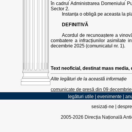
în cadrul Administrarea Domeniului Pub
Sector 2.
Instanța o obligă pe aceasta la pla
DEFINITIVĂ
Acordul de recunoaștere a vinovăți
combatere a infracțiunilor asimilate i
decembrie 2025 (comunicatul nr. 1).
Text neoficial, destinat mass media,
Alte legături de la această informație
comunicate de presă din 09 decembri
legături utile
|
evenimente
|
anu
sesizați-ne
|
despre
2005-2026 Direcția Națională Antico