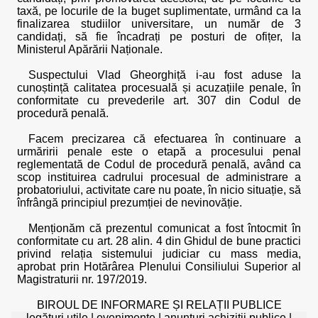
taxă, pe locurile de la buget suplimentate, urmând ca la
finalizarea studiilor universitare, un număr de 3
candidați, să fie încadrați pe posturi de ofițer, la
Ministerul Apărării Naționale.
Suspectului Vlad Gheorghiță i-au fost aduse la
cunoștință calitatea procesuală și acuzațiile penale, în
conformitate cu prevederile art. 307 din Codul de
procedură penală.
Facem precizarea că efectuarea în continuare a
urmăririi penale este o etapă a procesului penal
reglementată de Codul de procedură penală, având ca
scop instituirea cadrului procesual de administrare a
probatoriului, activitate care nu poate, în nicio situație, să
înfrângă principiul prezumției de nevinovăție.
Menționăm că prezentul comunicat a fost întocmit în
conformitate cu art. 28 alin. 4 din Ghidul de bune practici
privind relația sistemului judiciar cu mass media,
aprobat prin Hotărârea Plenului Consiliului Superior al
Magistraturii nr. 197/2019.
BIROUL DE INFORMARE ȘI RELAȚII PUBLICE
legături utile
|
evenimente
|
anunțuri achiziții publice
|