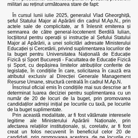
militari au reținut următoarea stare de fapt:
În cursul lunii iulie 2025, generalul Vlad Gheorghiță,
șeful Statului Major al Apărării din cadrul M.Ap.N., prin
actele sale de complicitate, ar fi înlesnit emiterea și
semnarea de către general-locotenent Berdilă Iulian,
locțiitorul pentru operații și instrucție al Șefului Statului
Major al Apărării, a unei solicitări adresate Ministerului
Educației și Cercetării, privind suplimentarea locurilor de
la buget pentru Universitatea Națională de Educație
Fizică și Sport București - Facultatea de Educație Fizică
și Sport, cu depășirea limitelor atribuțiilor conferite de
legislație, în condițiile în care, solicitarea în cauză era
atributul exclusiv al Direcției Generale Management
Resurse Umane, structură centrală în cadrul M.Ap.N.
Înscrisul oficial emis în condițiile mai sus descrise ar fi
determinat luarea deciziei pentru suplimentarea cu un
număr de 20 de locuri de la buget, prin promovarea
candidaților admiși inițial pe locurile cu taxă, pe locurile
de la buget suplimentate.
Prin această modalitate, ar fi fost vătămate interesele
legitime ale Ministerului Apărării Naționale, prin
afectarea relațiilor instituționale, și, corelativ, ar fi fost
creat un folos necuvenit în beneficiul celor 20 de
candidați, prin promovarea acestora, de pe locurile cu