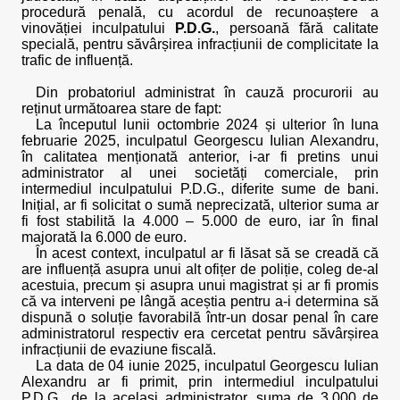
procedură penală, cu acordul de recunoaștere a
vinovăției inculpatului
P.D.G.
, persoană fără calitate
specială, pentru săvârșirea infracțiunii de complicitate la
trafic de influență.
Din probatoriul administrat în cauză procurorii au
reținut următoarea stare de fapt:
La începutul lunii octombrie 2024 și ulterior în luna
februarie 2025, inculpatul Georgescu Iulian Alexandru,
în calitatea menționată anterior, i-ar fi pretins unui
administrator al unei societăți comerciale, prin
intermediul inculpatului P.D.G., diferite sume de bani.
Inițial, ar fi solicitat o sumă neprecizată, ulterior suma ar
fi fost stabilită la 4.000 – 5.000 de euro, iar în final
majorată la 6.000 de euro.
În acest context, inculpatul ar fi lăsat să se creadă că
are influență asupra unui alt ofițer de poliție, coleg de-al
acestuia, precum și asupra unui magistrat și ar fi promis
că va interveni pe lângă aceștia pentru a-i determina să
dispună o soluție favorabilă într-un dosar penal în care
administratorul respectiv era cercetat pentru săvârșirea
infracțiunii de evaziune fiscală.
La data de 04 iunie 2025, inculpatul Georgescu Iulian
Alexandru ar fi primit, prin intermediul inculpatului
P.D.G., de la același administrator, suma de 3.000 de