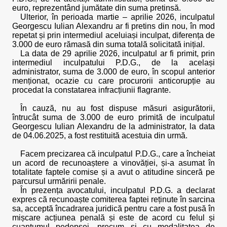
euro, reprezentând jumătate din suma pretinsă.
Ulterior, în perioada martie – aprilie 2026, inculpatul
Georgescu Iulian Alexandru ar fi pretins din nou, în mod
repetat și prin intermediul aceluiași inculpat, diferența de
3.000 de euro rămasă din suma totală solicitată inițial.
La data de 29 aprilie 2026, inculpatul ar fi primit, prin
intermediul inculpatului P.D.G., de la același
administrator, suma de 3.000 de euro, în scopul anterior
menționat, ocazie cu care procurorii anticorupție au
procedat la constatarea infracțiunii flagrante.
În cauză, nu au fost dispuse măsuri asigurătorii,
întrucât suma de 3.000 de euro primită de inculpatul
Georgescu Iulian Alexandru de la administrator, la data
de 04.06.2025, a fost restituită acestuia din urmă.
Facem precizarea că inculpatul P.D.G., care a încheiat
un acord de recunoaștere a vinovăției, și-a asumat în
totalitate faptele comise și a avut o atitudine sinceră pe
parcursul urmăririi penale.
În prezența avocatului, inculpatul P.D.G. a declarat
expres că recunoaște comiterea faptei reținute în sarcina
sa, acceptă încadrarea juridică pentru care a fost pusă în
mișcare acțiunea penală și este de acord cu felul și
cuantumul pedepsei, precum și cu modalitatea de