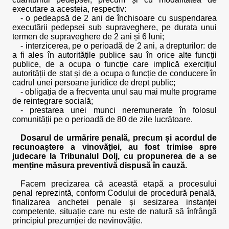
executare a acesteia, respectiv:
- o pedeapsă de 2 ani de închisoare cu suspendarea
executării pedepsei sub supraveghere, pe durata unui
termen de supraveghere de 2 ani și 6 luni;
- interzicerea, pe o perioadă de 2 ani, a drepturilor: de
a fi ales în autoritățile publice sau în orice alte funcții
publice, de a ocupa o funcție care implică exercițiul
autorității de stat și de a ocupa o funcție de conducere în
cadrul unei persoane juridice de drept public;
- obligația de a frecventa unul sau mai multe programe
de reintegrare socială;
- prestarea unei munci neremunerate în folosul
comunității pe o perioadă de 80 de zile lucrătoare.
Dosarul de urmărire penală, precum și acordul de
recunoaștere a vinovăției, au fost trimise spre
judecare la Tribunalul Dolj, cu propunerea de a se
menține măsura preventivă dispusă în cauză.
Facem precizarea că această etapă a procesului
penal reprezintă, conform Codului de procedură penală,
finalizarea anchetei penale și sesizarea instanței
competente, situație care nu este de natură să înfrângă
principiul prezumției de nevinovăție.