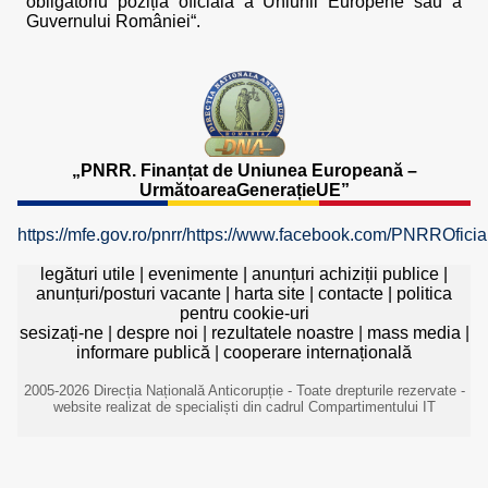
obligatoriu poziția oficială a Uniunii Europene sau a
Guvernului României“.
„PNRR. Finanțat de Uniunea Europeană –
UrmătoareaGenerațieUE”
https://mfe.gov.ro/pnrr/
https://www.facebook.com/PNRROficial
legături utile
|
evenimente
|
anunțuri achiziții publice
|
anunțuri/posturi vacante
|
harta site
|
contacte
|
politica
pentru cookie-uri
sesizați-ne
|
despre noi
|
rezultatele noastre
|
mass media
|
informare publică
|
cooperare internațională
2005-2026 Direcția Națională Anticorupție - Toate drepturile rezervate -
website realizat de specialiști din cadrul Compartimentului IT