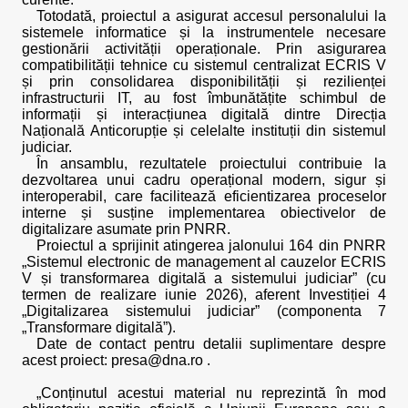
Totodată, proiectul a asigurat accesul personalului la
sistemele informatice și la instrumentele necesare
gestionării activității operaționale. Prin asigurarea
compatibilității tehnice cu sistemul centralizat ECRIS V
și prin consolidarea disponibilității și rezilienței
infrastructurii IT, au fost îmbunătățite schimbul de
informații și interacțiunea digitală dintre Direcția
Națională Anticorupție și celelalte instituții din sistemul
judiciar.
În ansamblu, rezultatele proiectului contribuie la
dezvoltarea unui cadru operațional modern, sigur și
interoperabil, care facilitează eficientizarea proceselor
interne și susține implementarea obiectivelor de
digitalizare asumate prin PNRR.
Proiectul a sprijinit atingerea jalonului 164 din PNRR
„Sistemul electronic de management al cauzelor ECRIS
V și transformarea digitală a sistemului judiciar” (cu
termen de realizare iunie 2026), aferent Investiției 4
„Digitalizarea sistemului judiciar” (componenta 7
„Transformare digitală”).
Date de contact pentru detalii suplimentare despre
acest proiect: presa@dna.ro .
„Conținutul acestui material nu reprezintă în mod