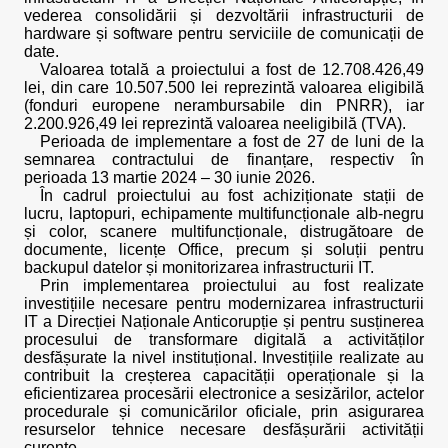
vederea consolidării și dezvoltării infrastructurii de
hardware și software pentru serviciile de comunicații de
date.
Valoarea totală a proiectului a fost de 12.708.426,49
lei, din care 10.507.500 lei reprezintă valoarea eligibilă
(fonduri europene nerambursabile din PNRR), iar
2.200.926,49 lei reprezintă valoarea neeligibilă (TVA).
Perioada de implementare a fost de 27 de luni de la
semnarea contractului de finanțare, respectiv în
perioada 13 martie 2024 – 30 iunie 2026.
În cadrul proiectului au fost achiziționate stații de
lucru, laptopuri, echipamente multifuncționale alb-negru
și color, scanere multifuncționale, distrugătoare de
documente, licențe Office, precum și soluții pentru
backupul datelor și monitorizarea infrastructurii IT.
Prin implementarea proiectului au fost realizate
investițiile necesare pentru modernizarea infrastructurii
IT a Direcției Naționale Anticorupție și pentru susținerea
procesului de transformare digitală a activităților
desfășurate la nivel instituțional. Investițiile realizate au
contribuit la creșterea capacității operaționale și la
eficientizarea procesării electronice a sesizărilor, actelor
procedurale și comunicărilor oficiale, prin asigurarea
resurselor tehnice necesare desfășurării activității
curente.