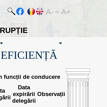
A-
÷
A+
ORUPȚIE
·EFICIENȚĂ
în funcții de conducere
Data
ta
expirării
Observații
gării
delegării