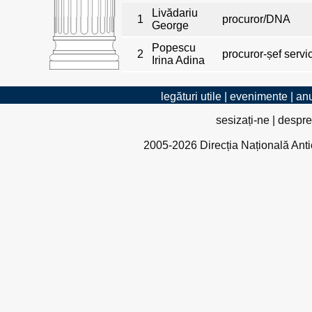
Livădariu
1
procuror/DNA
George
Popescu
2
procuror-șef serv
Irina Adina
legături utile
|
evenimente
|
anu
sesizați-ne
|
despre
2005-2026 Direcția Națională Antico