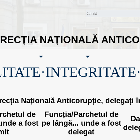
IRECȚIA NAȚIONALĂ ANTIC
ITATE·INTEGRITATE
recția Națională Anticorupție, delegați 
rchetul de
Funcția/Parchetul de
Da
 unde a fost
pe lângă... unde a fost
dele
mit
delegat