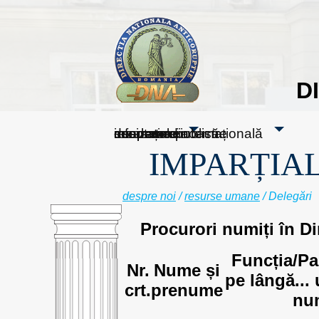
D
sesizați-ne
despre noi
rezultatele noastre
mass media
informare publică
cooperare internațională
IMPARȚIAL
despre noi
/
resurse umane
/ Delegări
Procurori numiți în Di
Funcția/Pa
Nr.
Nume și
pe lângă...
crt.
prenume
nu