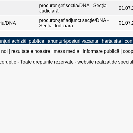
procuror-șef secția/DNA - Secția
01.07.
Judiciară
procuror-șef adjunct secție/DNA -
iciu/DNA
01.07.
Secția Judiciară
nțuri achiziții publice
|
anunțuri/posturi vacante
|
harta site
|
con
 noi
|
rezultatele noastre
|
mass media
|
informare publică
|
coop
rupție - Toate drepturile rezervate - website realizat de specia