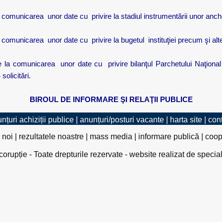
 la comunicarea
unor date cu
privire la stadiul instrumentării unor anch
 la comunicarea
unor date cu
privire la bugetul
instituţiei precum şi al
are la comunicarea
unor date cu
privire bilanţul Parchetului Naţional
 solicitări.
BIROUL DE INFORMARE ŞI RELAŢII PUBLICE
nțuri achiziții publice
|
anunțuri/posturi vacante
|
harta site
|
con
 noi
|
rezultatele noastre
|
mass media
|
informare publică
|
coop
rupție - Toate drepturile rezervate - website realizat de specia