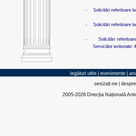
-
Solicitări referitoare
-
Solicitări referitoare
-
Solicitări referito
Serviciilor teritoriale: 4
legături utile
|
evenimente
|
anu
sesizați-ne
|
despre
2005-2026 Direcția Națională Antico