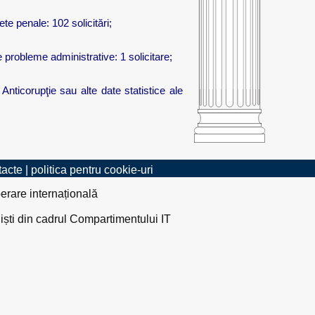
ete penale: 102 solicitări;
te probleme administrative: 1 solicitare;
 Anticorupţie sau alte date statistice ale
tacte
|
politica pentru cookie-uri
erare internațională
liști din cadrul Compartimentului IT