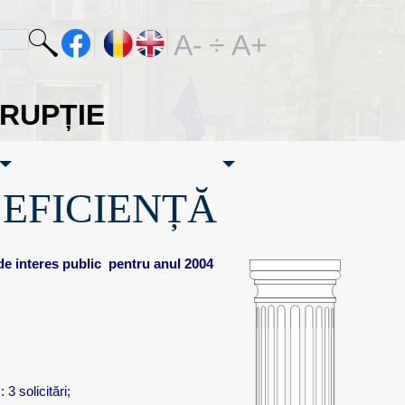
A-
÷
A+
ORUPȚIE
·EFICIENȚĂ
de interes public
pentru anul 2004
3 solicitări;