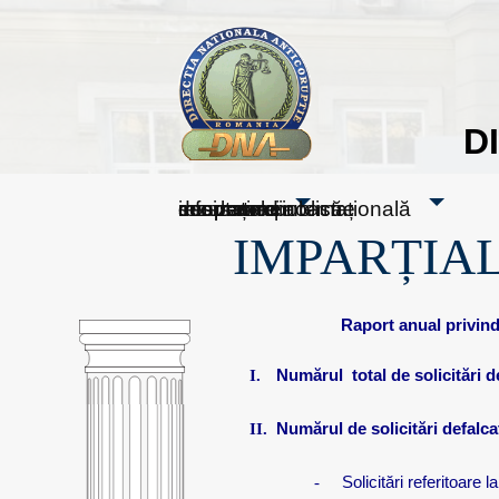
D
sesizați-ne
despre noi
rezultatele noastre
mass media
informare publică
cooperare internațională
IMPARȚIAL
Raport anual privind 
I.
Numărul
total de solicitări 
II.
Numărul de solicitări defalcat
-
Solicitări referitoare 